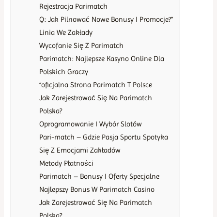
Rejestracja Parimatch
Q: Jak Pilnować Nowe Bonusy I Promocje?”
Linia We Zakłady
Wycofanie Się Z Parimatch
Parimatch: Najlepsze Kasyno Online Dla
Polskich Graczy
“oficjalna Strona Parimatch T Polsce
Jak Zarejestrować Się Na Parimatch
Polska?
Oprogramowanie I Wybór Slotów
Pari-match – Gdzie Pasja Sportu Spotyka
Się Z Emocjami Zakładów
Metody Płatności
Parimatch – Bonusy I Oferty Specjalne
Najlepszy Bonus W Parimatch Casino
Jak Zarejestrować Się Na Parimatch
Polska?