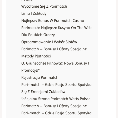
Wycofanie Się Z Parimatch
Linia I Zakłady
Najlepszy Bonus W Parimatch Casino
Parimatch: Najlepsze Kasyno On The Web
Dla Polskich Graczy
Oprogramowanie I Wybór Slotów
Parimatch – Bonusy I Oferty Specjalne
Metody Płatności
Q: Grunzochse Pilnować Nowe Bonusy I
Promocje?”
Rejestracja Parimatch
Pari-match – Gdzie Pasja Sportu Spotyka
Się Z Emocjami Zakładów
“oficjalna Strona Parimatch Watts Polsce
Parimatch – Bonusy I Oferty Specjalne
Pari-match – Gdzie Pasja Sportu Spotyka