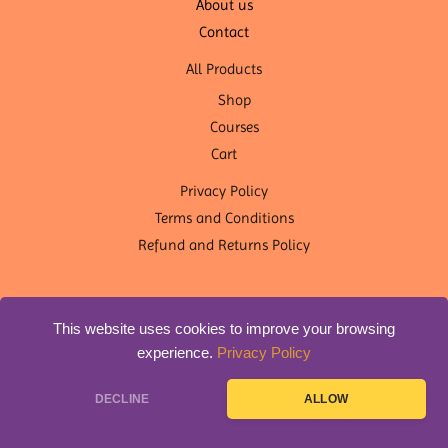
About us
Contact
All Products
Shop
Courses
Cart
Privacy Policy
Terms and Conditions
Refund and Returns Policy
This website uses cookies to improve your browsing
experience.
Privacy Policy
Copyright © 2026 OM Shanti Yoga Nepal | Designed by
DLS
DECLINE
ALLOW