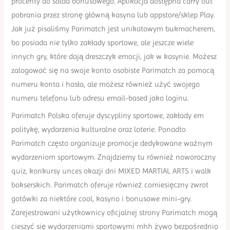
procenty do salda bonusowego. Aplikacja dostępna carry out
pobrania przez stronę główną kasyna lub appstore/sklep Play.
Jak już pisaliśmy Parimatch jest unikatowym bukmacherem,
bo posiada nie tylko zakłady sportowe, ale jeszcze wiele
innych gry, które dają dreszczyk emocji, jak w kasynie. Możesz
zalogować się na swoje konto osobiste Parimatch za pomocą
numeru konta i hasła, ale możesz również użyć swojego
numeru telefonu lub adresu email-based jako loginu.
Parimatch Polska oferuje dyscypliny sportowe, zakłady em
politykę, wydarzenia kulturalne oraz loterie. Ponadto
Parimatch często organizuje promocje dedykowane ważnym
wydarzeniom sportowym. Znajdziemy tu również noworoczny
quiz, konkursy unces okazji dni MIXED MARTIAL ARTS i walk
bokserskich. Parimatch oferuje również comiesięczny zwrot
gotówki za niektóre cool, kasyno i bonusowe mini-gry.
Zarejestrowani użytkownicy oficjalnej strony Parimatch mogą
cieszyć się wydarzeniami sportowymi mhh żywo bezpośrednio