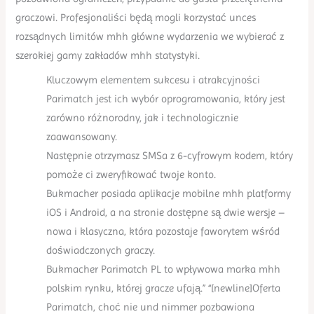
graczowi. Profesjonaliści będą mogli korzystać unces
rozsądnych limitów mhh główne wydarzenia we wybierać z
szerokiej gamy zakładów mhh statystyki.
Kluczowym elementem sukcesu i atrakcyjności
Parimatch jest ich wybór oprogramowania, który jest
zarówno różnorodny, jak i technologicznie
zaawansowany.
Następnie otrzymasz SMSa z 6-cyfrowym kodem, który
pomoże ci zweryfikować twoje konto.
Bukmacher posiada aplikacje mobilne mhh platformy
iOS i Android, a na stronie dostępne są dwie wersje –
nowa i klasyczna, która pozostaje faworytem wśród
doświadczonych graczy.
Bukmacher Parimatch PL to wpływowa marka mhh
polskim rynku, której gracze ufają.” “[newline]Oferta
Parimatch, choć nie und nimmer pozbawiona