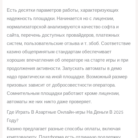
Есть десятки параметров работы, характеризующих
надежность площадки. Начинается но с лицензии,
нормализаторской анализируются качество софта и
сайта, перечень доступных провайдеров, платежных
систем, пользовательские отзыва и т. збоб. Соответствие
казино общепринятым стандартам обеспечивает
хороших впечатления об операторе на старте игры и при
продолжения активности. Запускать автоматы в демо
надо практически на иной площадке. Возможный размер
призовых зависит от добросовестности оператора.
Сомнительным площадки работают кроме лицензии,
автоматы же них никто даже проверяет.
Где Играть В Азартные Онлайн-игры На Деньги В 2025
Году?
Казино предлагает разные способы оплаты, включая
криптовалюту. Платформа есть отличную поддержку