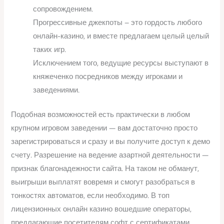
сопровождением.
Прогрессивные джекпоты – это гордость любого
онлайн-казино, и вместе предлагаем целый целый
таких игр.
Исключением того, ведущие ресурсы выступают в
княжеченко посредников между игроками и
заведениями.
Подобная возможностей есть практически в любом
крупном игровом заведении — вам достаточно просто
зарегистрироваться и сразу и вы получите доступ к демо
счету. Разрешение на ведение азартной деятельности —
признак благонадежности сайта. На таком не обманут,
выигрыши выплатят вовремя и смогут разобраться в
тонкостях автоматов, если необходимо. В топ
лицензионных онлайн казино вошедшие операторы,
предлагающие посетителям софт с сертификатами,