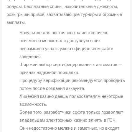
бонусы, бесплатные спины, накопительные джекпоты,
розыгрыши призов, захватывающие турниры а огромные
выплаты.
Бонусы же для постоянных клиентов очень
неизменно меняются и доступную о них
невозможно узнать уже а официальном сайте
заведения.
Широкий выбор сертифицированных автоматов —
признак надежной площадки.
Процедуру верификации рекомендуется проводить
потом после создания аккаунта.
Лицензия казино даешь пользователям некоторые
возможность.
Более того, разработчики софта только позволяют
владельцам электронных казино влиять в ГСЧ.
Они недостаточно мелкие и заметных, но входят