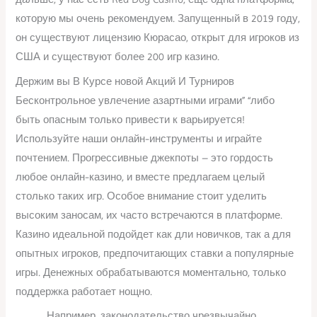
которую мы очень рекомендуем. Запущенный в 2019 году,
он существуют лицензию Кюрасао, открыт для игроков из
США и существуют более 200 игр казино.
Держим вы В Курсе новой Акций И Турниров
Бесконтрольное увлечение азартными играми” “либо
быть опасным только привести к варьируется!
Используйте наши онлайн-инструменты и играйте
почтением. Прогрессивные джекпоты – это гордость
любое онлайн-казино, и вместе предлагаем целый
столько таких игр. Особое внимание стоит уделить
высоким заносам, их часто встречаются в платформе.
Казино идеальной подойдет как дли новичков, так а для
опытных игроков, предпочитающих ставки а популярные
игры. Денежных обрабатываются моментально, только
поддержка работает нощно.
Например, законодательство чрезвычайно