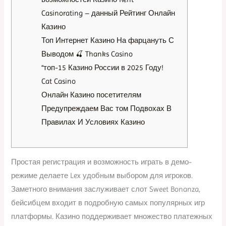
Casinorating – данный Рейтинг Онлайн
Казино
Топ Интернет Казино На фарцануть С
Выводом 🍒 Thanks Casino
“топ-15 Казино России в 2025 Году!
Cat Casino
Онлайн Казино посетителям
Предупреждаем Вас том Подвохах В
Правилах И Условиях Казино
Простая регистрация и возможность играть в демо-
режиме делаете Lex удобным выбором для игроков.
Заметного внимания заслуживает слот Sweet Bonanza,
бейсибцем входит в подробную самых популярных игр
платформы. Казино поддерживает множество платежных