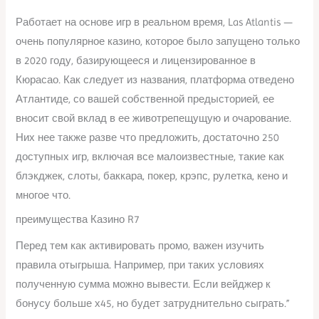
Работает на основе игр в реальном время, Las Atlantis —
очень популярное казино, которое было запущено только
в 2020 году, базирующееся и лицензированное в
Кюрасао. Как следует из названия, платформа отведено
Атлантиде, со вашей собственной предысторией, ее
вносит свой вклад в ее животрепещущую и очарование.
Них нее также разве что предложить, достаточно 250
доступных игр, включая все малоизвестные, такие как
блэкджек, слоты, баккара, покер, крэпс, рулетка, кено и
многое что.
преимущества Казино R7
Перед тем как активировать промо, важен изучить
правила отыгрыша. Например, при таких условиях
полученную сумма можно вывести. Если вейджер к
бонусу больше х45, но будет затруднительно сыграть.”