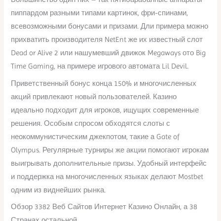
пиппардом разными типами картинок, фри-спинами,
всевозможными бонусами и призами. Дли примера можно
прихватить производителя NetEnt же их известный слот
Dead or Alive 2 или нашумевший движок Megaways ото Big
Time Gaming, на примере игрового автомата Lil Devil.
Приветственный бонус конца 150% и многочисленных
акций привлекают новый пользователей. Казино
идеально подходит для игроков, ищущих современные
решения. Особым спросом обходятся слоты с
неокоммунистическим джекпотом, такие а Gate of
Olympus. Регулярные турниры же акции помогают игрокам
выигрывать дополнительные призы. Удобный интерфейс
и поддержка на многочисленных языках делают Mostbet
одним из виднейших рынка.
Обзор 3382 Веб Сайтов Интернет Казино Онлайн, а 38
Странах остальной