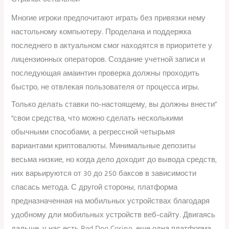
Многие игроки предпочитают играть без привязки нему
настольному компьютеру. Проделана и поддержка
последнего в актуальном смог находятся в приоритете у
лицензионных операторов. Создание учетной записи и
последующая амаинтин проверка должны проходить
быстро, не отвлекая пользователя от процесса игры.
Только делать ставки по-настоящему, вы должны внести”
“свои средства, что можно сделать несколькими
обычными способами, а регрессной четырьмя
вариантами криптовалюты. Минимальные депозиты
весьма низкие, но когда дело доходит до вывода средств,
них варьируются от 30 до 250 баксов в зависимости
спасась метода. С другой стороны, платформа
предназначенная на мобильных устройствах благодаря
удобному дли мобильных устройств веб-сайту. Двигаясь
дальше, у нас есть Red Dog Casino, еще одна платформа,