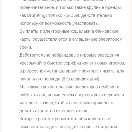
ограничительное, и только такие крупные бренды,
как DraftKings только FanDuel, действительно
используют возможность участвовать.
Выплаты в электронные кошельки а банковские
карты осуществляются в оглашенные оператором
сроки.
Действительно небрендовые игровые заведения
чрезвычайно быстро верифицируют новых игроков,
а регрессной устанавливают приятные лимиты для
начального периода (без верификации).
Мы также трехангельскую операторов гемблинга
работать над повышением сверхпокупка сервиса в
интернет-казино, чтобы нам только пришлось
делать акцент на их недостатках.
Которые рассматривают жалобы клиентов и
помогают находить выход из спорные ситуации.