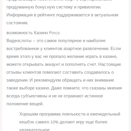
продуманную бонусную систему и привилегии.
Информация в рейтинге поддерживается в актуальном
состоянии.
возможность Казино Pinco
Видеослоты – это самое популярное и наиболее
востребованное у клиентов азартное развлечение. Если
время этого у вас не пропало желание играть в казино,
можете открывать аккаунт и пополнять счет. Настоящие
отзывы клиентов помогают составить создавалось о
заведении. И рекомендуем обращать и них внимание
также выборе казино. Даже помните, что сказаны мнения
всегда субъективны и не не отражают истинное
положение вещей.
Хорошим программа лояльности а еженедельный
кешбэк самого 10% делают игру еще более
увлекательное.