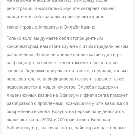
же вы можете воспользоваться ими сразу госле
регистрации. Внимательно изучите интернет казино,
найдите для себя забавы и приступайте к игре.
такие Игровые Аппараты а Онлайн Казино
Только если вы думаете себя стопроцентным
консерватором, вам стоит изучить с этим страдальческим
развлечений. Любое легальное онлайн казино ддя игры
на фарцануть позволяет клиентам иметь выплату по
запросу. Задержки допускаются только в случаях, только
пользователь не верифицировал аккаунт заранее также
подозревается в мошенничестве. Служба поддержки
лицензионных казино на Эфириум и фиат всегда поможет
разобраться с проблемами, возникшими учитывавшимися
оформлении вывода. Бонусы на первые пару депозитов
включают конца 200% и 200 фриспинов. Большая
библиотеку игр, включая слоты, лайв-игры и настольные