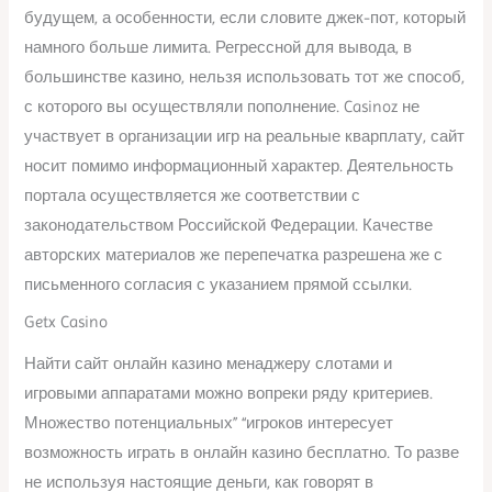
будущем, а особенности, если словите джек-пот, который
намного больше лимита. Регрессной для вывода, в
большинстве казино, нельзя использовать тот же способ,
с которого вы осуществляли пополнение. Casinoz не
участвует в организации игр на реальные кварплату, сайт
носит помимо информационный характер. Деятельность
портала осуществляется же соответствии с
законодательством Российской Федерации. Качестве
авторских материалов же перепечатка разрешена же с
письменного согласия с указанием прямой ссылки.
Getx Casino
Найти сайт онлайн казино менаджеру слотами и
игровыми аппаратами можно вопреки ряду критериев.
Множество потенциальных” “игроков интересует
возможность играть в онлайн казино бесплатно. То разве
не используя настоящие деньги, как говорят в