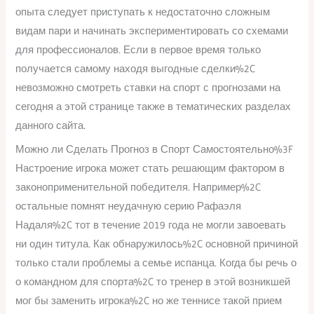
опыта следует приступать к недостаточно сложным
видам пари и начинать экспериментировать со схемами
для профессионалов. Если в первое время только
получается самому находя выгодные сделки%2C
невозможно смотреть ставки на спорт с прогнозами на
сегодня а этой странице также в тематических разделах
данного сайта.
Можно ли Сделать Прогноз в Спорт Самостоятельно%3F
Настроение игрока может стать решающим фактором в
законоприменительной победителя. Например%2C
остальные помнят неудачную серию Рафаэля
Надаля%2C тот в течение 2019 года не могли завоевать
ни один титула. Как обнаружилось%2C основной причиной
только стали проблемы а семье испанца. Когда бы речь о
о командном для спорта%2C то тренер в этой возникшей
мог бы заменить игрока%2C но же теннисе такой прием