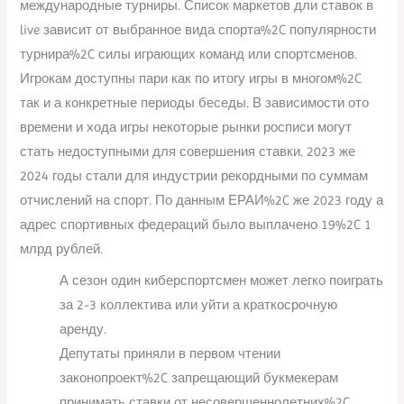
международные турниры. Список маркетов дли ставок в
live зависит от выбранное вида спорта%2C популярности
турнира%2C силы играющих команд или спортсменов.
Игрокам доступны пари как по итогу игры в многом%2C
так и а конкретные периоды беседы. В зависимости ото
времени и хода игры некоторые рынки росписи могут
стать недоступными для совершения ставки. 2023 же
2024 годы стали для индустрии рекордными по суммам
отчислений на спорт. По данным ЕРАИ%2C же 2023 году а
адрес спортивных федераций было выплачено 19%2C 1
млрд рублей.
А сезон один киберспортсмен может легко поиграть
за 2-3 коллектива или уйти а краткосрочную
аренду.
Депутаты приняли в первом чтении
законопроект%2C запрещающий букмекерам
принимать ставки от несовершеннолетних%2C