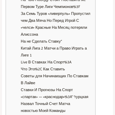
Первом Туре Лиги Чемпионов%3F
За Семь Туров «ливерпуль» Пропустил
чем Два Мяча Но Перед Игрой С
«челси» Красные На Месяц потеряли
Алиссона
На не Сделать Ставку”
Китай Лига 2 Матчи а Право Играть а
Лиге 1
Live В Ставках На Спорт%3A
Что Это%2C Как Ставить
Советы для Начинающих По Ставкам
В Лайве
Ставки И Прогнозы На Спорт
«спартак» — «краснодар»%3A” “гурцкая
Назвал Точный Счет Матча
новостью Моей Команды