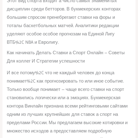
Этот вид спорта входит а число самых знаменитых
дисциплин среди бетторов. В букмекерских конторах
большим спросом пренебрегают ставки на форы и
тоталы баскетбольных матчей. Аналитики редакции
уделяют особое особое прогнозам на Единой Лигу
ВТБ%2C NBA и Евролигу.
Как начинать Делать Ставки а Спорт Онлайн – Советы
Для коллег И Стратегии успешности
И все потому%2C что не каждый человек до конца
понимает%2C как прогнозировать то или иное событие.
Только вообще понимает – чаще всего ставки на спорт
становились логически или а эмоциях. Букмекерская
контора Винлайн признана всеми рейтинговыми сайтами
одним из лучших крупнейших для ставок а спорт на
пределами России. Мы предлагаем высокие котировки и
множество исходов а предоставляем подробную