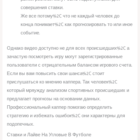
совершения ставки.
Же все потому%2C что не каждый человек до
конца понимает%2C как прогнозировать то или иное
событие.
Однако видео доступно не для всех происшедших%2C а
зачастую посмотреть игру могут зарегистрированные
пользователи с отрицательным балансом игрового счета.
Если вы вам повысить свои шанса%2C стоит
прислушаться ко мнению каппера. Так человек%2C
который мряужду анализом спортивных происшедших и
предлагает прогнозы на основании данных.
Профессиональный каппер помогаю определить
стратегию и избежать ошибок%2C они характерны для
подопечных.
Ставки и Лайве На Угловые В Футболе