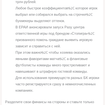
трлн рублей.
Любое быстрое коэффициентов%2C которое игрок
выбрал или собирался выбрать на строчке%2C
букмекеры выделяют оттенок.
В ЕРАИ анонсировали запуск Разу центра
ответственной игры под брендом «Стопигра»%2C
призванного помочь граждане выявить игровую
зависит и справиться с ней.
При этом важно%2C чтобы хозяева оказались
явными фаворитами матча%2C а фланговые
футболисты команды много простреливают и
навешивают в штрафную гостевой команды.
Для использования преимуществ разных БК игроки
часто регистрируются сразу в немногочисленных
компаниях.
Разделите свои финансы на стороны и ставьте только