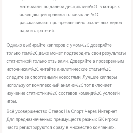
материалы по данной дисциплине%2C в которых
освещающий правила топовых лиг%2C
рассказывают про чрезвычайно различных видов
пари и стратегий.
Однако выбирайте капперов с умом%2C доверяйте
только тем%2C даже может подтвердить свои результаты
статистикой только отзывами. Доверяйте а проверенным
источникам%2C читайте аналитические статьи%2C
следите за спортивными новостями. Лучшие капперы
используют комплексный анализ%2C тот включает
изучение статистики%2C составов команд%2C условий
игры.
Всё усовершенство Ставок На Спорт Через Интернет
Для предназначенных преимуществ разных БК игроки
часто регистрируются сразу в множество компаниях.