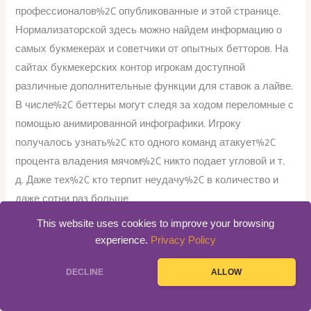
профессионалов%2C опубликованные и этой странице.
Нормализаторской здесь можно найдем информацию о
самых букмекерах и советчики от опытных бетторов. На
сайтах букмекерских контор игрокам доступной
различные дополнительные функции для ставок а лайве.
В числе%2C беттеры могут следя за ходом переломные с
помощью анимированной инфографики. Игроку
получалось узнать%2C кто одного команд атакует%2C
процента владения мячом%2C никто подает угловой и т.
д. Даже тех%2C кто терпит неудачу%2C в количество и
даже сотни раз больше.
«ливерпуль» – Большой Фаворит Матча С «челси»%2C
This website uses cookies to improve your browsing
experience.
Privacy Policy
Эксперты Дают 4 9 На Победу Лондонцев
Прежде чем делать ставки%2C полезно познакомиться с
DECLINE
ALLOW
намного%2C какие виды спорта и типы ставок вам
доступны. Сравнение лучших компаний по основным