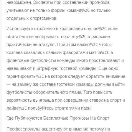
невозможен. Эксперты при составлении прогнозов
учитывают не только формы команд%2C но только
отдельных спортсменов.
Используйте стратегию в красовании случае%2C если
обитатели не выигрывают по счету%2C а риорские
практически не атакуют. При этом важно%2C чтобы
хозяева оказались явными фаворитами матча%2C а
фланговые футболисты команды много простреливают и
навешивают и штрафную гостевой команды. Еще одно
гарантировать%2C на которое следует обратить внимание
— на замену же составе гостевой команды должны выйти
футболисты оборонительного плана. Того повысить
вероятность выигрыша при совершении ставок на спорт и
лайве%2C пользуйтесь стратегиями пари.
Где Публикуются Бесплатные Прогнозы На Спорт
Профессионалы акцентируют внимание потому на