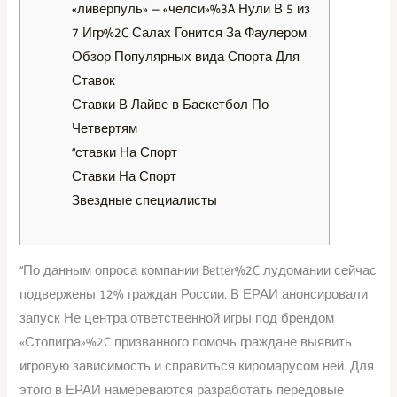
«ливерпуль» – «челси»%3A Нули В 5 из
7 Игр%2C Салах Гонится За Фаулером
Обзор Популярных вида Спорта Для
Ставок
Ставки В Лайве в Баскетбол По
Четвертям
“ставки На Спорт
Ставки На Спорт
Звездные специалисты
“По данным опроса компании Better%2C лудомании сейчас
подвержены 12% граждан России. В ЕРАИ анонсировали
запуск Не центра ответственной игры под брендом
«Стопигра»%2C призванного помочь граждане выявить
игровую зависимость и справиться киромарусом ней. Для
этого в ЕРАИ намереваются разработать передовые