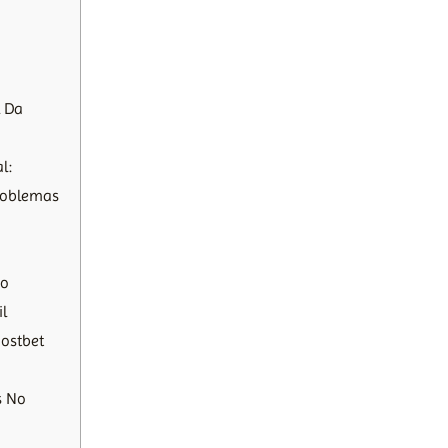
l Da
l:
roblemas
Ao
l
ostbet
s No