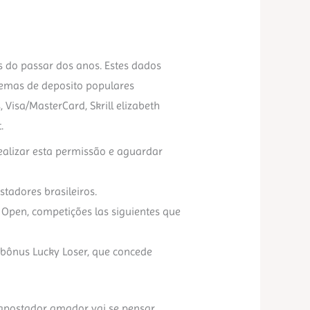
s do passar dos anos. Estes dados
temas de deposito populares
Visa/MasterCard, Skrill elizabeth
.
 realizar esta permissão e aguardar
tadores brasileiros.
Open, competições las siguientes que
 bônus Lucky Loser, que concede
apostador amador vai se pensar