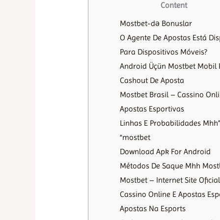
Content
Mostbet-də Bonuslar
O Agente De Apostas Está Dis
Para Dispositivos Móveis?
Android Üçün Mostbet Mobil
Cashout De Aposta
Mostbet Brasil – Cassino Onl
Apostas Esportivas
Linhas E Probabilidades Mhh
“mostbet
Download Apk For Android
Métodos De Saque Mhh Most
Mostbet – Internet Site Oficia
Cassino Online E Apostas Esp
Apostas Na Esports