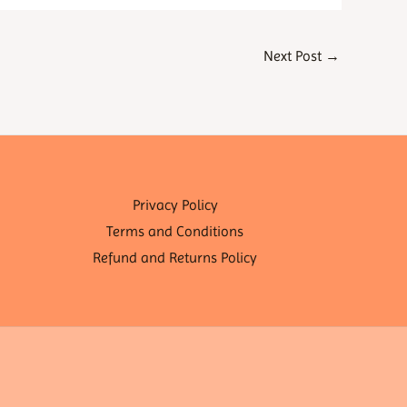
Next Post
→
Privacy Policy
Terms and Conditions
Refund and Returns Policy