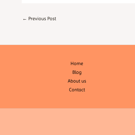
←
Previous Post
Home
Blog
About us
Contact