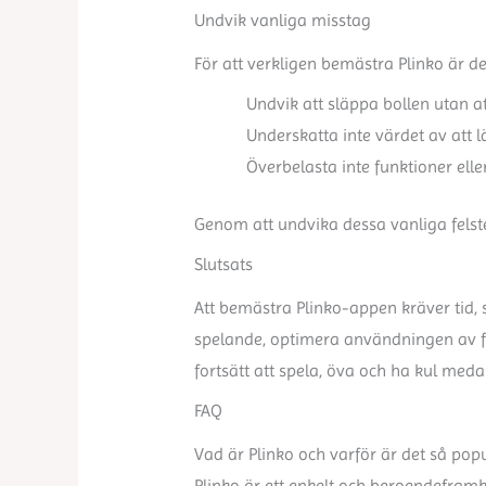
Undvik vanliga misstag
För att verkligen bemästra Plinko är d
Undvik att släppa bollen utan a
Underskatta inte värdet av att l
Överbelasta inte funktioner elle
Genom att undvika dessa vanliga felste
Slutsats
Att bemästra Plinko-appen kräver tid, s
spelande, optimera användningen av fu
fortsätt att spela, öva och ha kul meda
FAQ
Vad är Plinko och varför är det så popu
Plinko är ett enkelt och beroendeframk