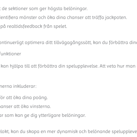
t de sektioner som ger högsta belöningar.
identifiera mönster och öka dina chanser att träffa jackpoten.
på realtidsfeedback från spelet.
inuerligt optimera ditt tillvägagångssätt, kan du förbättra dina 
unktioner
kan hjälpa till att förbättra din spelupplevelse. Att veta hur ma
erna inkluderar:
ör att öka dina poäng.
anser att öka vinsterna.
ar som kan ge dig ytterligare belöningar.
lokt, kan du skapa en mer dynamisk och belönande spelupplevel