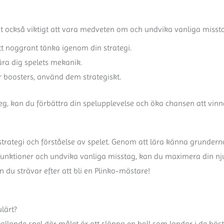
et också viktigt att vara medveten om och undvika vanliga missta
tt noggrant tänka igenom din strategi.
ära dig spelets mekanik.
r boosters, använd dem strategiskt.
g, kan du förbättra din spelupplevelse och öka chansen att vinn
trategi och förståelse av spelet. Genom att lära känna grunderna,
nktioner och undvika vanliga misstag, kan du maximera din nju
n du strävar efter att bli en Plinko-mästare!
lärt?
allande spel där målet är att släppa en boll som landar i de bäs