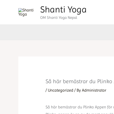
Skip
Shanti Yoga
to
OM Shanti Yoga Nepal
content
Så här bemästrar du Plinko
/
Uncategorized
/ By
Administrator
Så här bemästrar du Plinko Appen för