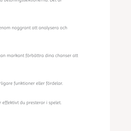
 genom noggrant att analysera och
 kan markant förbättra dina chanser att
ligare funktioner eller fördelar.
effektivt du presterar i spelet.