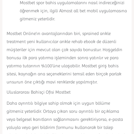
Mostbet spor bahis uygulamalarını nasıl indireceğinizi
öğrenmek için, ilgili Almost all bet mobil uygulamasına
gitmeniz yeterlidir.
Mostbet Online’ın avantajlarından biri, sprained ankle
treatment yeni kullanıcılar ankle rehab ebook de düzenli
müşteriler için mevcut olan çok sayıda bonustur. Hoşgeldin
bonusu ilk para yatırma işleminden sonra yatırılır ve para
yatırma tutarının %100’üne ulaşabilir. Mostbet giriş bahis
sitesi, kaynağın ana seçeneklerini temsil eden birçok parlak
unsurun öne çıktığı mavi renklerde yapılmıştır.
Uluslararası Bahisçi Ofisi Mostbet
Daha ayrıntılı bilgiye sahip olmak için uygun bölüme
gitmeniz yeterlidir. Ortaya çıkan soru ayrıntılı bir açıklama
veya belgesel kanıtların sağlanmasını gerektiriyorsa, e-posta
yoluyla veya geri bildirim formunu kullanarak bir talep