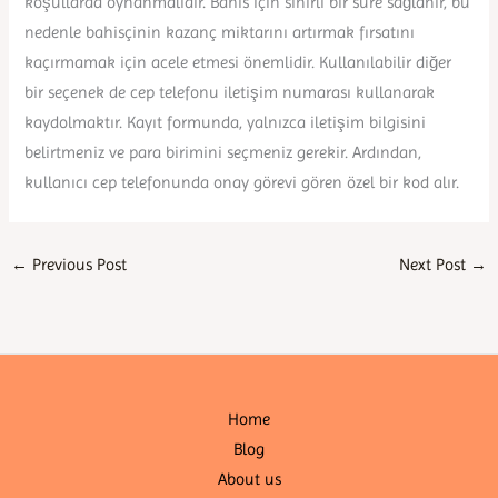
koşullarda oynanmalıdır. Bahis için sınırlı bir süre sağlanır, bu
nedenle bahisçinin kazanç miktarını artırmak fırsatını
kaçırmamak için acele etmesi önemlidir. Kullanılabilir diğer
bir seçenek de cep telefonu iletişim numarası kullanarak
kaydolmaktır. Kayıt formunda, yalnızca iletişim bilgisini
belirtmeniz ve para birimini seçmeniz gerekir. Ardından,
kullanıcı cep telefonunda onay görevi gören özel bir kod alır.
←
Previous Post
Next Post
→
Home
Blog
About us