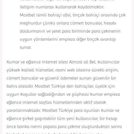
iletişim numarası kullanarak kaydolmaktır.
Mostbet isimli bahisçi ofisi, birçok bahisçi arasında çok
meşhurdur çünkü onlara cömert bonuslar, hesabı
doldurmanın ve yerel para biriminde para çekmenin
uygun yöntemlerini empieza diğer birçok avantajı
sunar.
Kumar ve eğlence internet sitesi Almost all Bet, kullanıcılar
yüksek kaliteli hizmetler, resmi web sitesine sürekli erişim,
cömert bonuslar ve güvenli ödemeler sunan güvenilir bir
bahis sitesidir. Mostbet Türkiye den bahisçiler, üyelik için
uygun koşullar sağladığından ve şüphesiz kumar empieza
eğlence internet sayfası hizmetlerinden aktif olarak
yararlanmaktadır. Mostbet Türkiye para oyunları kumar ve
eğlence şirket şaşırtabilir tüm yeni kullanıcılar, bir hesap
önce banka nenni papara para çekme oluşturduktan sonra