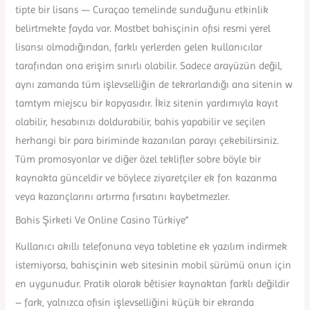
tipte bir lisans — Curaçao temelinde sunduğunu etkinlik
belirtmekte fayda var. Mostbet bahisçinin ofisi resmi yerel
lisansı olmadığından, farklı yerlerden gelen kullanıcılar
tarafından ona erişim sınırlı olabilir. Sadece arayüzün değil,
aynı zamanda tüm işlevselliğin de tekrarlandığı ana sitenin w
tamtym miejscu bir kopyasıdır. İkiz sitenin yardımıyla kayıt
olabilir, hesabınızı doldurabilir, bahis yapabilir ve seçilen
herhangi bir para biriminde kazanılan parayı çekebilirsiniz.
Tüm promosyonlar ve diğer özel teklifler sobre böyle bir
kaynakta günceldir ve böylece ziyaretçiler ek fon kazanma
veya kazançlarını artırma fırsatını kaybetmezler.
Bahis Şirketi Ve Online Casino Türkiye”
Kullanıcı akıllı telefonuna veya tabletine ek yazılım indirmek
istemiyorsa, bahisçinin web sitesinin mobil sürümü onun için
en uygunudur. Pratik olarak bêtisier kaynaktan farklı değildir
– fark, yalnızca ofisin işlevselliğini küçük bir ekranda