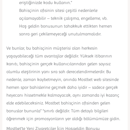
eriştiğinizde kodu kullanın.”
Bahisçinin ofisinin sitesi çeşitli nedenlerle
açılamayabilir – teknik çalışma, engelleme, vb.
Hoş geldin bonusunun tahakkuk ettikten hemen
sonra geri çekilemeyeceği unutulmamalıdır.
Ve bunlar, bu bahisçinin müşterisi olan herkesin
yaşayabileceği tüm avantajlar değildir. Yüksek itibarının
kanıtı, bahisçinin gerçek kullanıcılarından gelen sayısız
olumlu eleştirinin yanı sıra sah derecelendirmelerdir. Bu
nedenle, zaman kaybetmeyin, anında Mostbet web sitesinde
hemen spor bahislerine geçmek daha iyidir – sadece gerçek
heyecanı hissetmekle kalmayacak, aynı zamanda iyi kazanç
elde edebileceksiniz. Mostbet bahisçinin ofisinden gelen
bonuslar bununla” “sınırlı değildir. Tüm detaylı bilgileri
öğrenmek için promosyonların yer aldığı bölümümüze gidin.
Mostbet’te Yeni Ziyaretçiler İçin Hoşgeldin Bonusu