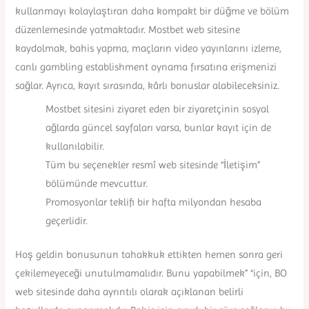
kullanmayı kolaylaştıran daha kompakt bir düğme ve bölüm
düzenlemesinde yatmaktadır. Mostbet web sitesine
kaydolmak, bahis yapma, maçların video yayınlarını izleme,
canlı gambling establishment oynama fırsatına erişmenizi
sağlar. Ayrıca, kayıt sırasında, kârlı bonuslar alabileceksiniz.
Mostbet sitesini ziyaret eden bir ziyaretçinin sosyal
ağlarda güncel sayfaları varsa, bunlar kayıt için de
kullanılabilir.
Tüm bu seçenekler resmî web sitesinde “İletişim”
bölümünde mevcuttur.
Promosyonlar teklifi bir hafta milyondan hesaba
geçerlidir.
Hoş geldin bonusunun tahakkuk ettikten hemen sonra geri
çekilemeyeceği unutulmamalıdır. Bunu yapabilmek” “için, BO
web sitesinde daha ayrıntılı olarak açıklanan belirli