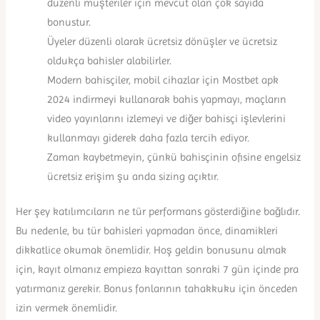
düzenli müşteriler için mevcut olan çok sayıda
bonustur.
Üyeler düzenli olarak ücretsiz dönüşler ve ücretsiz
oldukça bahisler alabilirler.
Modern bahisçiler, mobil cihazlar için Mostbet apk
2024 indirmeyi kullanarak bahis yapmayı, maçların
video yayınlarını izlemeyi ve diğer bahisçi işlevlerini
kullanmayı giderek daha fazla tercih ediyor.
Zaman kaybetmeyin, çünkü bahisçinin ofisine engelsiz
ücretsiz erişim şu anda sizing açıktır.
Her şey katılımcıların ne tür performans gösterdiğine bağlıdır.
Bu nedenle, bu tür bahisleri yapmadan önce, dinamikleri
dikkatlice okumak önemlidir. Hoş geldin bonusunu almak
için, kayıt olmanız empieza kayıttan sonraki 7 gün içinde pra
yatırmanız gerekir. Bonus fonlarının tahakkuku için önceden
izin vermek önemlidir.