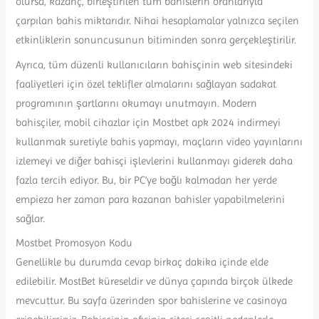
olursa, kazanç, birleştirilen tüm bahislerin oranlarıyla
çarpılan bahis miktarıdır. Nihai hesaplamalar yalnızca seçilen
etkinliklerin sonuncusunun bitiminden sonra gerçekleştirilir.
Ayrıca, tüm düzenli kullanıcıların bahisçinin web sitesindeki
faaliyetleri için özel teklifler almalarını sağlayan sadakat
programının şartlarını okumayı unutmayın. Modern
bahisçiler, mobil cihazlar için Mostbet apk 2024 indirmeyi
kullanmak suretiyle bahis yapmayı, maçların video yayınlarını
izlemeyi ve diğer bahisçi işlevlerini kullanmayı giderek daha
fazla tercih ediyor. Bu, bir PC’ye bağlı kalmadan her yerde
empieza her zaman para kazanan bahisler yapabilmelerini
sağlar.
Mostbet Promosyon Kodu
Genellikle bu durumda cevap birkaç dakika içinde elde
edilebilir. MostBet küreseldir ve dünya çapında birçok ülkede
mevcuttur. Bu sayfa üzerinden spor bahislerine ve casinoya