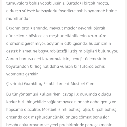
turnuvalara bahis yapabilirsiniz. Buradaki birçok maçta,
oldukça yüksek katsayılarla favorilere bahis oynamak haine
mümkündür.
Ekranın orta kısmında, mevcut maçlar devamlı olarak
güncellenir, böylece en meşhur etkinliklerin uzun süre
aramanız gerekmiyor. Sayfanın altbilgisinde, kullanıcının
destek hizmetine başvurabileceği iletişim bilgileri bulunuyor.
Alınan bonusu geri kazanmak için, benefit ödemesinin
boyutundan birkaç kat daha yüksek bir tutarda bahis
yapmanız gerekir.
Çevrimiçi Gambling Establishment Mostbet Com
Bu tür yöntemleri kullanırken, cevap ilk durumda olduğu
kadar hızlı bir şekilde sağlanmayacak, ancak daha geniş ve
kapsamlı olacaktır. Mostbet isimli bahisçi ofisi, birçok bahisçi
arasında çok meşhurdur çünkü onlara cömert bonuslar,
hesabı doldurmanın ve yerel pra biriminde para çekmenin