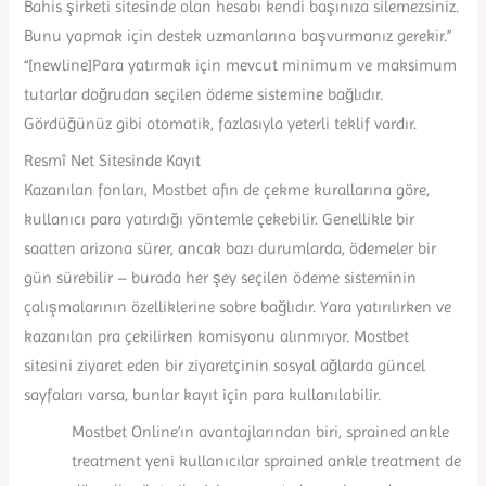
Bahis şirketi sitesinde olan hesabı kendi başınıza silemezsiniz.
Bunu yapmak için destek uzmanlarına başvurmanız gerekir.”
“[newline]Para yatırmak için mevcut minimum ve maksimum
tutarlar doğrudan seçilen ödeme sistemine bağlıdır.
Gördüğünüz gibi otomatik, fazlasıyla yeterli teklif vardır.
Resmî Net Sitesinde Kayıt
Kazanılan fonları, Mostbet afin de çekme kurallarına göre,
kullanıcı para yatırdığı yöntemle çekebilir. Genellikle bir
saatten arizona sürer, ancak bazı durumlarda, ödemeler bir
gün sürebilir – burada her şey seçilen ödeme sisteminin
çalışmalarının özelliklerine sobre bağlıdır. Yara yatırılırken ve
kazanılan pra çekilirken komisyonu alınmıyor. Mostbet
sitesini ziyaret eden bir ziyaretçinin sosyal ağlarda güncel
sayfaları varsa, bunlar kayıt için para kullanılabilir.
Mostbet Online’ın avantajlarından biri, sprained ankle
treatment yeni kullanıcılar sprained ankle treatment de