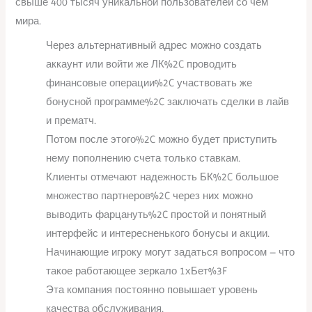
свыше 400 тысяч уникальной пользователей со чем
мира.
Через альтернативный адрес можно создать
аккаунт или войти же ЛК%2C проводить
финансовые операции%2C участвовать же
бонусной программе%2C заключать сделки в лайв
и прематч.
Потом после этого%2C можно будет приступить
нему пополнению счета только ставкам.
Клиенты отмечают надежность БК%2C большое
множество партнеров%2C через них можно
выводить фарцануть%2C простой и понятный
интерфейс и интересненького бонусы и акции.
Начинающие игроку могут задаться вопросом – что
такое работающее зеркало 1хБет%3F
Эта компания постоянно повышает уровень
качества обслуживания.