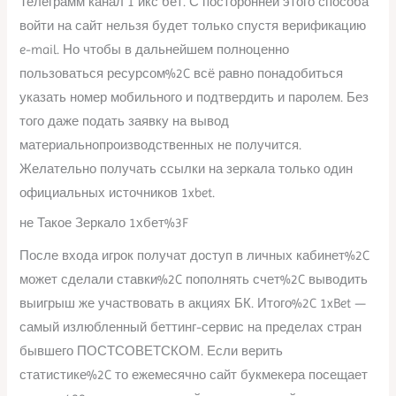
Телеграмм канал 1 икс бет. С посторонней этого способа
войти на сайт нельзя будет только спустя верификацию
e-mail. Но чтобы в дальнейшем полноценно
пользоваться ресурсом%2C всё равно понадобиться
указать номер мобильного и подтвердить и паролем. Без
того даже подать заявку на вывод
материальнопроизводственных не получится.
Желательно получать ссылки на зеркала только один
официальных источников 1xbet.
не Такое Зеркало 1хбет%3F
После входа игрок получат доступ в личных кабинет%2C
может сделали ставки%2C пополнять счет%2C выводить
выигрыш же участвовать в акциях БК. Итого%2C 1xBet —
самый излюбленный беттинг-сервис на пределах стран
бывшего ПОСТСОВЕТСКОМ. Если верить
статистике%2C то ежемесячно сайт букмекера посещает