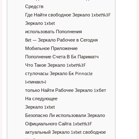
Средств
Где Найти свободное Зеркало 1xbet%3F
Зеркало 1xbet
использовать Пополнения
Bet — Зеркало Рабочее в Сегодня
Мобильное Приложение
Пополнение Счета В Бк Париматч
Что Такое Зеркало 1xbet%3F
стулочасы Зеркало Бк Pinnacle
(«пинакл»)
только Найти Рабочее Зеркало 1хбет
На следующее
Зеркало 1xbet
Безопасно Ли использовали Зеркало
Официального Сайта 1xbet%3F
актуальный Зеркало 1xbet свободное