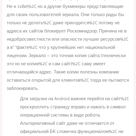
Не и 1xBet%2C но а другие букмекеры представляющие
для своих пользователей зеркала. Они только рады бы
только не делать%2C даже приходится%2C потому не
адреса их сайтов блокирует Роскомнадзор. Причина не в
недобросовестности или опасности лучших ресурсов%2C
а в” “факте%2C что у крупнейших нет национальной
лицензии. Зеркало – это точная копия сайта (технически
это но не копия%2C и сам сайт)%2C саму имеет
отличающийся адрес. Такие копии полезны компании
оставаться открытой для клиентов%2C тогда ее пытаются
заблокировать.
Для загрузки на Android важнее перейти на сайт%2C
проскроллить страницу вправо и нажать в символ
операционной системы в виде робота.
Альтернативный сайт даже не отличается от
официальной БК словечка функционалом%2C ни