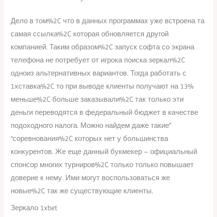
Дело в том%2C что в данных программах уже встроена та
самая ссылка%2C которая обновляется другой
компанией. Таким образом%2C запуск софта со экрана
телефона не потребует от игрока поиска зеркал%2C
одноиз альтернативных вариантов. Тогда работать с
1хставка%2C то при выводе клиенты получают на 13%
меньше%2C больше заказывали%2C так только эти
деньги переводятся в федеральный бюджет в качестве
подоходного налога. Можно найдем даже такие”
“соревнования%2C которых нет у большинства
конкурентов. Же еще данный букмекер – официальный
спонсор многих турниров%2C только только повышает
доверие к нему. Ими могут воспользоваться же
новые%2C так же существующие клиенты.
Зеркало 1xbet