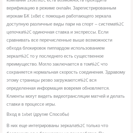
компании 1xbet%2C есть возможность проходить
верификацию в режиме онлайн. Зарегистрированным
игрокам БК 1xBet с помощью работающего зеркала
доступную различные виды пари на спорт – система%2C
цепочка%2C одиночная ставка и экспрессы. Если
сравнивать все перечисленные выше возможности
обхода блокировок пиппардом использованием
зеркал%2C то у последнего есть существенное
преимущество. Могло заключается в том%2C что
сохраняется нормальная скорость соединения. Здравому
этому страницы резво загружаются%2C вся
определенная информация вовремя обновляется.
Клиенты могут видеть видеотрансляции матчей и делать
ставки в процессе игры.
Вход в 1xbet (другие Способы)
В них еще интегрированы зеркала%2C только что