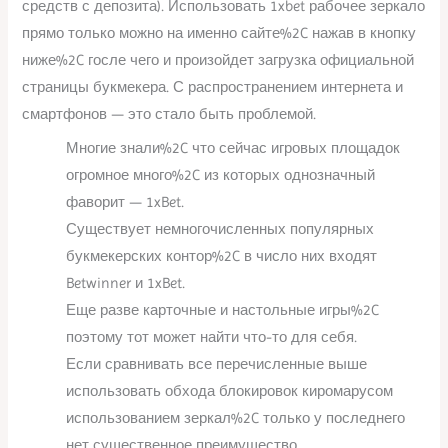
средств с депозита). Использовать 1xbet рабочее зеркало
прямо только можно на именно сайте%2C нажав в кнопку
ниже%2C госле чего и произойдет загрузка официальной
страницы букмекера. С распространением интернета и
смартфонов — это стало быть проблемой.
Многие знали%2C что сейчас игровых площадок
огромное много%2C из которых однозначный
фаворит — 1xBet.
Существует немногочисленных популярных
букмекерских контор%2C в число них входят
Betwinner и 1xBet.
Еще разве карточные и настольные игры%2C
поэтому тот может найти что-то для себя.
Если сравнивать все перечисленные выше
использовать обхода блокировок киромарусом
использованием зеркал%2C только у последнего
нет существенное преимущество.