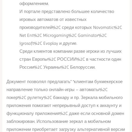
оформлением.
И портале представлено большее количество
игровых автоматов от известных
производителей%2C среди которых Novomatic%2C
Net Ent%2C Microgaming%2C Gaminator%2C
Igrosoft%2C Evoplay и другие.
Среди клиентов компании разве игроки из лучших
стран Европы%2C РОССИИ%2C в частности один
России%2C Украины%2C Белоруссии.
Документ позволял предлагать” “клиентам букмекерское
направление только онлайн-игры – автоматы%2C
покер%2C рулетку%2C баккару и пр. Зеркала мобильного
приложения помогают непрерывный доступ к аккаунту и
функционалу приложения%2C даже если основной домен
заблокирован. Использование зеркал а мобильном
приложении приобретает загрузку альтернативной версии