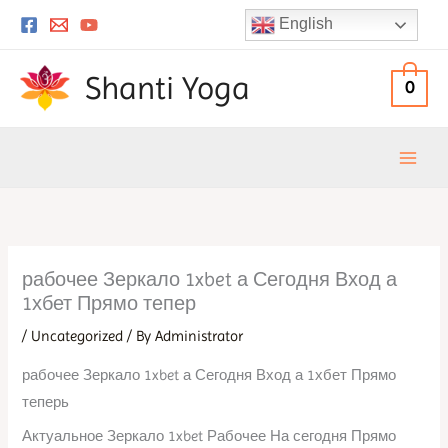
Skip
English
to
content
Shanti Yoga
0
рабочее Зеркало 1xbet а Сегодня Вход а
1хбет Прямо тепер
/
Uncategorized
/ By
Administrator
рабочее Зеркало 1xbet а Сегодня Вход а 1хбет Прямо
теперь
Актуальное Зеркало 1xbet Рабочее На сегодня Прямо