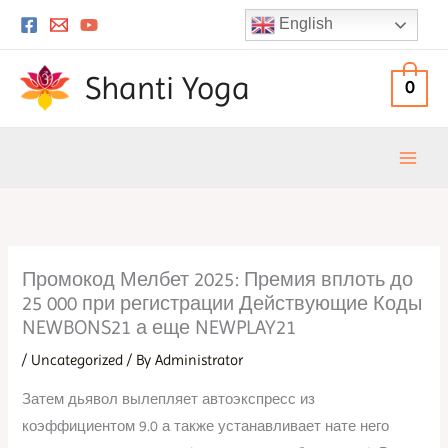
Skip
English
to
content
Shanti Yoga
0
Промокод Мелбет 2025: Премия вплоть до
25 000 при регистрации Действующие Коды
NEWBONS21 а еще NEWPLAY21
/
Uncategorized
/ By
Administrator
Затем дьявол вылепляет автоэкспресс из
коэффициентом 9.0 а также устанавливает нате него