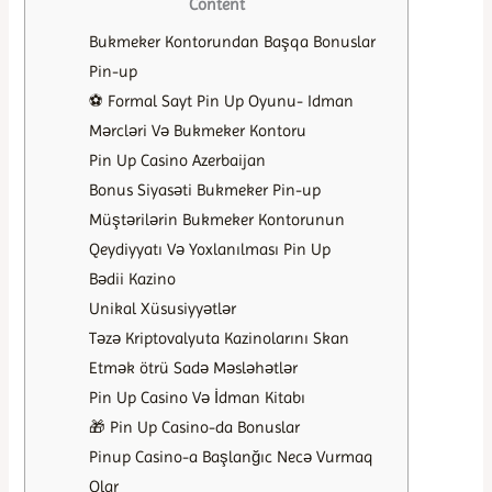
Content
Bukmeker Kontorundan Başqa Bonuslar
Pin-up
⚽ Formal Sayt Pin Up Oyunu- Idman
Mərcləri Və Bukmeker Kontoru
Pin Up Casino Azerbaijan
Bonus Siyasəti Bukmeker Pin-up
Müştərilərin Bukmeker Kontorunun
Qeydiyyatı Və Yoxlanılması Pin Up
Bədii Kazino
Unikal Xüsusiyyətlər
Təzə Kriptovalyuta Kazinolarını Skan
Etmək ötrü Sadə Məsləhətlər
Pin Up Casino Və İdman Kitabı
🎁 Pin Up Casino-da Bonuslar
Pinup Casino-a Başlanğıc Necə Vurmaq
Olar