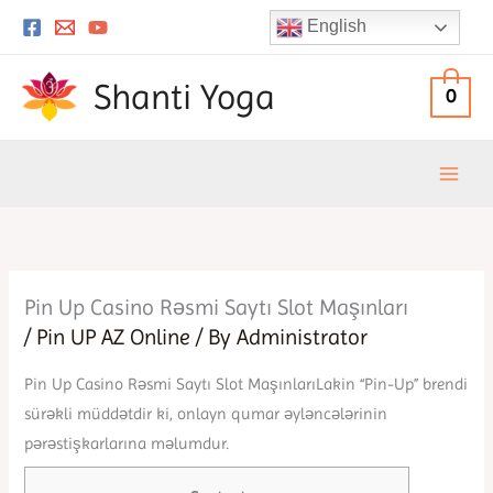
Skip
English
to
content
Shanti Yoga
0
Pin Up Casino Rəsmi Saytı Slot Maşınları
/
Pin UP AZ Online
/ By
Administrator
Pin Up Casino Rəsmi Saytı Slot Maşınları
Lakin “Pin-Up” brendi
sürəkli müddətdir ki, onlayn qumar əyləncələrinin
pərəstişkarlarına məlumdur.