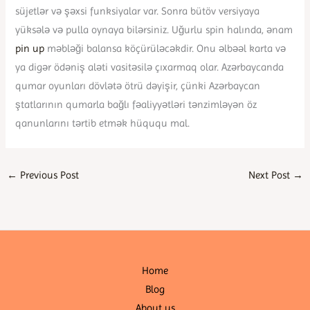
süjetlər və şəxsi funksiyalar var. Sonra bütöv versiyaya
yüksələ və pulla oynaya bilərsiniz. Uğurlu spin halında, ənam
pin up
məbləği balansa köçürüləcəkdir. Onu əlbəəl karta və
ya digər ödəniş aləti vasitəsilə çıxarmaq olar. Azərbaycanda
qumar oyunları dövlətə ötrü dəyişir, çünki Azərbaycan
ştatlarının qumarla bağlı fəaliyyətləri tənzimləyən öz
qanunlarını tərtib etmək hüququ mal.
←
Previous Post
Next Post
→
Home
Blog
About us