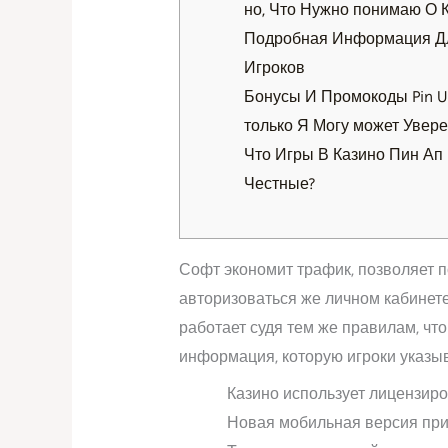
но, Что Нужно понимаю О К
Подробная Информация Д
Игроков
Бонусы И Промокоды Pin U
только Я Могу может Увер
Что Игры В Казино Пин Ап
Честные?
Софт экономит трафик, позволяет п
авторизоваться же личном кабинет
работает судя тем же правилам, чт
информация, которую игроки указы
Казино использует лицензиро
Новая мобильная версия прил