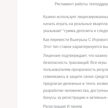
Регламент работы техподдержк
Казино использует лицензированные
начать играть на реальные кварплат
указываю” “сумма депозита и следо
Как перевести Выигрыш С Игрового
Этот тип ставок характеризуется в
Лицензия подтверждает, что казино
безопасность транзакций. Все игры
пользователям прозрачность резуль
сомневаюсь в защите своих средств
предлагая денежные в тенге, возмо
разработки человечества, доступн
бонусы за регистрацию и активные 
Регистрация И проем