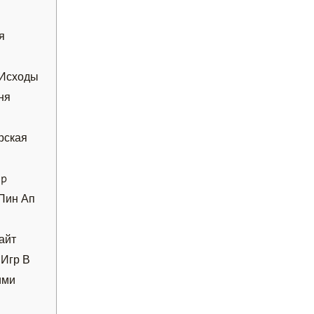
я
 Исходы
ня
рская
up
Пин Ап
айт
 Игр В
ими