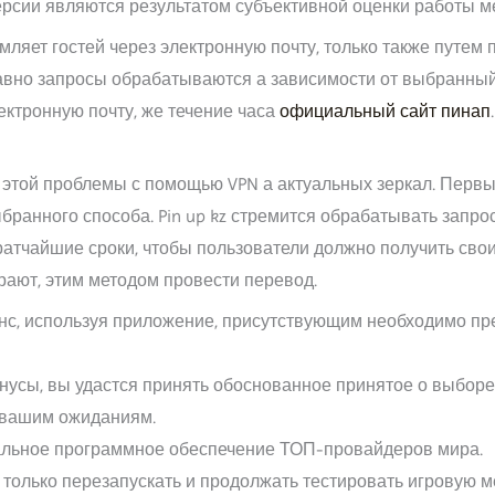
рсии являются результатом субъективной оценки работы м
мляет гостей через электронную почту, только также путем 
Равно запросы обрабатываются а зависимости от выбранный
ектронную почту, же течение часа
официальный сайт пинап
.
этой проблемы с помощью VPN а актуальных зеркал. Первы
бранного способа. Pin up kz стремится обрабатывать запро
атчайшие сроки, чтобы пользователи должно получить сво
ают, этим методом провести перевод.
нс, используя приложение, присутствующим необходимо пре
усы, вы удастся принять обоснованное принятое о выборе 
 вашим ожиданиям.
альное программное обеспечение ТОП-провайдеров мира.
 только перезапускать и продолжать тестировать игровую м