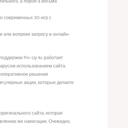
ельного, а порой а весьма
о современных 3D-игр с
е или вопреки запросу в онлайн-
оддержки Pin-Up kz работает
арусом использованием сайта.
я оперативное решение
егулярные акции, которые делаете
оригинального сайта, которая
авлению же навигации. Очевидно,