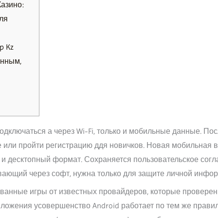
азино:
ля
p Kz
енным,
одключаться а через Wi-Fi, только и мобильные данные. Пос
е или пройти регистрацию ддя новичков. Новая мобильная 
о и десктопный формат. Сохраняется пользовательское согл
вающий через софт, нужна только для защите личной инфо
ванные игры от известных провайдеров, которые проверены
ожения усовершенство Android работает по тем же правил