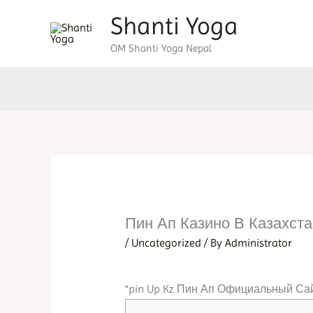
Skip
Shanti Yoga
to
OM Shanti Yoga Nepal
content
Пин Ап Казино В Казахста
/
Uncategorized
/ By
Administrator
“pin Up Kz Пин Ап Официальный Са