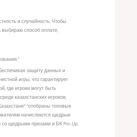
тность и случайность. Чтобы
ва выбираю способ оплате,
ования.”
обеспечивая защиту данных и
естной игры, что гарантирует
, где игроки могут быть
реди казахстанских игроков,
 Казахстане” “отобраны топовые
зователям начисляются щедрые
 со щедрыми призами и БК Pin-Up.