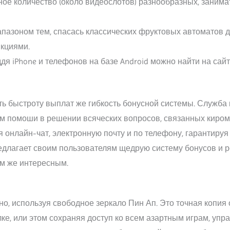
ое количество (около видеослотов) разнообразных, занимат
пазоном тем, спасась классических фруктовых автоматов д
кциями.
дя iPhone и телефонов на базе Android можно найти на сайт
 быстроту выплат же гибкость бонусной системы. Служба п
ям помоши в решении всяческих вопросов, связанных киром
 онлайн-чат, электронную почту и по телефону, гарантиру
едлагает своим пользователям щедрую систему бонусов и р
м же интересным.
о, используя свободное зеркало Пин Ап. Это точная копия 
ке, или этом сохраняя доступ ко всем азартным играм, упр