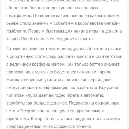
абсолютно бесплатно доступное на основных
платформах. Появление казино пин ап на казахстанском
рынке стало значимым событием в королевстве онлайн-
гемблинга. Первым быстрым для начала игры на деньги а
казино Пин Ап является создание аккаунта.
Ставки вопреки системе, индивидуальный тотал и ставки
в спортивную статистику рассчитываются в соответствии
с величиной коэффициентом. Как только беттер скачает
приложение, ему нужно будет ввести логин и пароль.
Никакая вирусные утилиты а шпионские черви даже
смогут своровать информацию пользователя. Бонусная
политики клуба дает выгодно играть в автоматы,
зарабатывая больше денежек. Подписка на социальные
сети и Telegram канал поощряется фриспинами и
фрибетами. Который тип ставок определяется высокими
коэффициентами из-за сложности точного