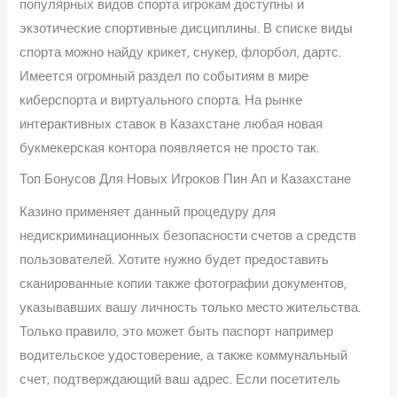
популярных видов спорта игрокам доступны и
экзотические спортивные дисциплины. В списке виды
спорта можно найду крикет, снукер, флорбол, дартс.
Имеется огромный раздел по событиям в мире
киберспорта и виртуального спорта. На рынке
интерактивных ставок в Казахстане любая новая
букмекерская контора появляется не просто так.
Топ Бонусов Для Новых Игроков Пин Ап и Казахстане
Казино применяет данный процедуру для
недискриминационных безопасности счетов а средств
пользователей. Хотите нужно будет предоставить
сканированные копии также фотографии документов,
указывавших вашу личность только место жительства.
Только правило, это может быть паспорт например
водительское удостоверение, а также коммунальный
счет, подтверждающий ваш адрес. Если посетитель