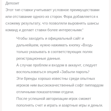
Депозит
Этот тип ставки учитывает условное преимуществами
или отставание одного из сторон. Фора добавляется к
схожему результату, что позволяли выровнять шансы
команд и делает ставки более интересными.”
Чтобы заходить и официальный сайт и
дальнейшем, нужно нажимать кнопку «Вход»
только указывать в соответствующих полях
регистрационные данные.
А случае проблем и входом в аккаунт, следует
воспользоваться опцией «Забыли пароль?
Эти бренды хорошо известны среди опытных
игроков ним высококачественный софт пиппардом
отличными показателями отдачи.
После успешной авторизации игрок сможет
пополнять счет и играть и азартные игры и деньги.