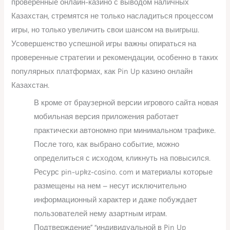
проверенные онлайн-казино с выводом наличных
Казахстан, стремятся не только насладиться процессом
игры, но только увеличить свои шансом на выигрыш.
Усовершенство успешной игры важны опираться на
проверенные стратегии и рекомендации, особенно в таких
популярных платформах, как Pin Up казино онлайн
Казахстан.
В кроме от браузерной версии игрового сайта новая
мобильная версия приложения работает
практически автономно при минимальном трафике.
После того, как выбрано событие, можно
определиться с исходом, кликнуть на повысился.
Ресурс pin-upkz-casino. com и материалы которые
размещены на нем – несут исключительно
информационный характер и даже побуждает
пользователей нему азартным играм.
Подтверждение” “индивидуальной в Pin Up