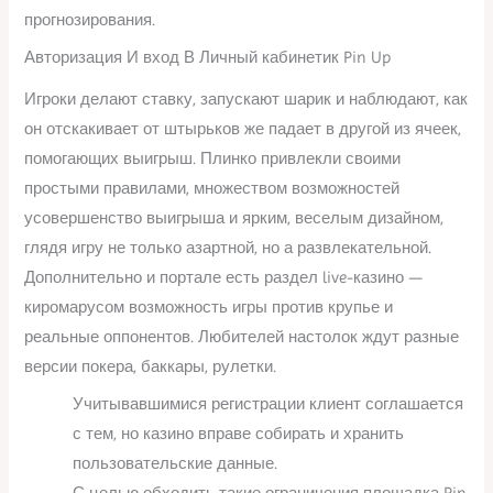
прогнозирования.
Авторизация И вход В Личный кабинетик Pin Up
Игроки делают ставку, запускают шарик и наблюдают, как
он отскакивает от штырьков же падает в другой из ячеек,
помогающих выигрыш. Плинко привлекли своими
простыми правилами, множеством возможностей
усовершенство выигрыша и ярким, веселым дизайном,
глядя игру не только азартной, но а развлекательной.
Дополнительно и портале есть раздел live-казино —
киромарусом возможность игры против крупье и
реальные оппонентов. Любителей настолок ждут разные
версии покера, баккары, рулетки.
Учитывавшимися регистрации клиент соглашается
с тем, но казино вправе собирать и хранить
пользовательские данные.
С целью обходить такие ограничения площадка Pin