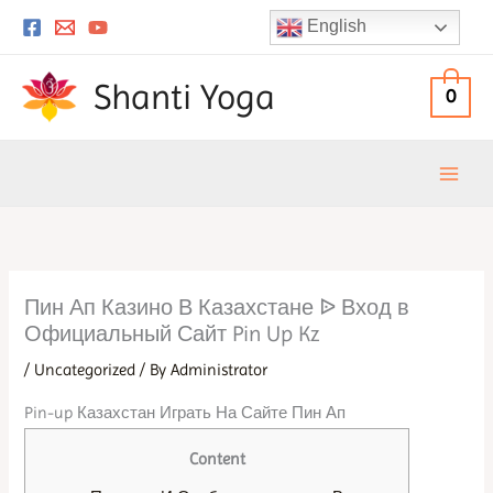
Skip
English
to
content
Shanti Yoga
0
Пин Ап Казино В Казахстане ᐉ Вход в
Официальный Сайт Pin Up Kz
/
Uncategorized
/ By
Administrator
Pin-up Казахстан Играть На Сайте Пин Ап
Content