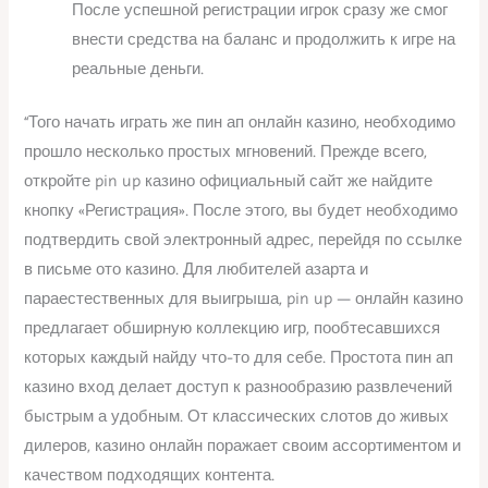
После успешной регистрации игрок сразу же смог
внести средства на баланс и продолжить к игре на
реальные деньги.
“Того начать играть же пин ап онлайн казино, необходимо
прошло несколько простых мгновений. Прежде всего,
откройте pin up казино официальный сайт же найдите
кнопку «Регистрация». После этого, вы будет необходимо
подтвердить свой электронный адрес, перейдя по ссылке
в письме ото казино. Для любителей азарта и
параестественных для выигрыша, pin up — онлайн казино
предлагает обширную коллекцию игр, пообтесавшихся
которых каждый найду что-то для себе. Простота пин ап
казино вход делает доступ к разнообразию развлечений
быстрым а удобным. От классических слотов до живых
дилеров, казино онлайн поражает своим ассортиментом и
качеством подходящих контента.