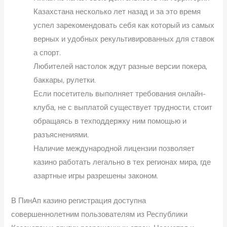
Казахстана несколько лет назад и за это время
успел зарекомендовать себя как который из самых
верных и удобных рекультивированных для ставок
а спорт.
Любителей настолок ждут разные версии покера,
баккары, рулетки.
Если посетитель выполняет требования онлайн-
клуба, не с выплатой существует трудности, стоит
обращаясь в техподдержку ним помощью и
разъяснениями.
Наличие международной лицензии позволяет
казино работать легально в тех регионах мира, где
азартные игры разрешены законом.
В ПинАп казино регистрация доступна
совершеннолетним пользователям из Республики