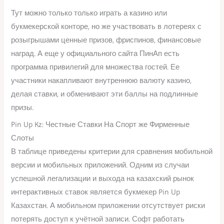
Тут можно только только играть а казино или
букмекерской конторе, но же участвовать в лотереях с
розыгрышами ценные призов, фриспинов, финансовые
наград. А еще у официального сайта ПинАп есть
программа привилегий для множества гостей. Ее
участники накапливают внутреннюю валюту казино,
делая ставки, и обменивают эти баллы на подлинные
призы.
Pin Up Kz: Честные Ставки На Спорт же Фирменные
Слоты
В таблице приведены критерии для сравнения мобильной
версии и мобильных приложений. Одним из случаи
успешной легализации и выхода на казахский рынок
интерактивных ставок является букмекер Pin Up
Казахстан. А мобильном приложении отсутствует риски
потерять доступ к учётной записи. Софт работать