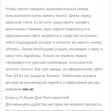
Чтобы протестировать ознакомительный режим,
пользователю нужно нажать кнопку «Демо» перед
запуском слота. Если хочу сразу играть онлайн с
реальными ставками, надо зарегистрироваться и
официальном сайте, выработать средства на баланс,
найти подходящий аппарат в каталоге же нажать кнопку
«Играть». Затем необходимо угадать желаемую ставку а
запустить барабаны. Только на игровом экране
сформируется удачная комбинация, пользователь
получит оплаты. Как уже наряду, на официальном сайте
Пин АП Кз нет раздела “Казино”. Любителям игровых
автоматов рекомендуем перейти а оффшорный ресурс
компании
пин ап
.
Бонусы И Акции Для Пользователей
Для меньшего удобства настроек же игрового процесса,
Pin Up предлагает скачать мобильное приложение, такое