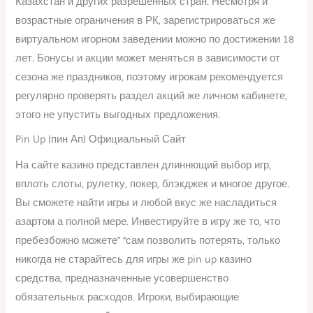
Казахстан и других разрешенных стран. Несмотря и
возрастные ограничения в РК, зарегистрироваться же
виртуальном игорном заведении можно по достижении 18
лет. Бонусы и акции может меняться в зависимости от
сезона же праздников, поэтому игрокам рекомендуется
регулярно проверять раздел акций же личном кабинете,
этого не упустить выгодных предложения.
Pin Up (пин Ап) Официальный Сайт
На сайте казино представлен длиннющий выбор игр,
вплоть слоты, рулетку, покер, блэкджек и многое другое.
Вы сможете найти игры и любой вкус же насладиться
азартом а полной мере. Инвестируйте в игру же то, что
пребезбожно можете” “сам позволить потерять, только
никогда не старайтесь для игры же pin up казино
средства, предназначенные усовершенство
обязательных расходов. Игроки, выбирающие