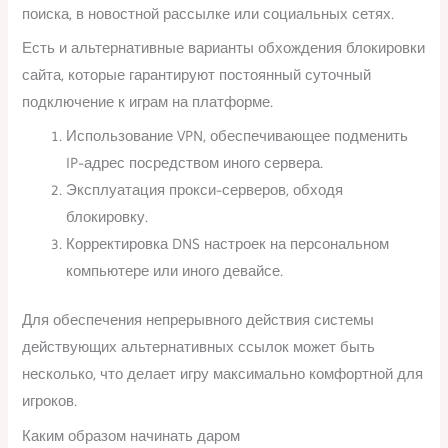
поиска, в новостной рассылке или социальных сетях.
Есть и альтернативные варианты обхождения блокировки
сайта, которые гарантируют постоянный суточный
подключение к играм на платформе.
Использование VPN, обеспечивающее подменить
IP-адрес посредством иного сервера.
Эксплуатация прокси-серверов, обходя
блокировку.
Корректировка DNS настроек на персональном
компьютере или иного девайсе.
Для обеспечения непрерывного действия системы
действующих альтернативных ссылок может быть
несколько, что делает игру максимально комфортной для
игроков.
Каким образом начинать даром