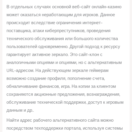
В отдельных случаях основной веб-сайт онлайн-казино
может оказаться неработающим для игроков. Данное
происходит вследствие ограничения интернет-
поставщика, атаки киберпреступников, проведения
технического обслуживания или большого количества
пользователей одновременно. Другой подход к ресурсу
гарантирует активное зеркало. Это сайт-клон с
аналогичными опциями и опциями, но с альтернативным
URL-адресом. На действующем зеркале геймерам
возможно создание профиля, пополнение счета,
обналичивание финансов, игра. На копии за клиентом
сохраняются акционные предложения, вознаграждения,
обслуживание технической поддержки, доступ к игровым
данным и др..
Найти адрес рабочего альтернативного сайта можно
посредством техподдержки портала, используя системы