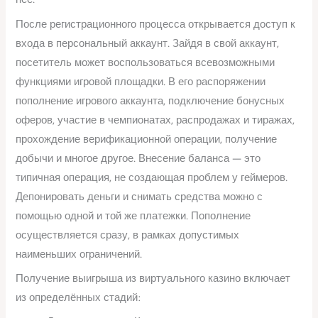
После регистрационного процесса открывается доступ к
входа в персональный аккаунт. Зайдя в свой аккаунт,
посетитель может воспользоваться всевозможными
функциями игровой площадки. В его распоряжении
пополнение игрового аккаунта, подключение бонусных
оферов, участие в чемпионатах, распродажах и тиражах,
прохождение верификационной операции, получение
добычи и многое другое. Внесение баланса — это
типичная операция, не создающая проблем у геймеров.
Депонировать деньги и снимать средства можно с
помощью одной и той же платежки. Пополнение
осуществляется сразу, в рамках допустимых
наименьших ограничений.
Получение выигрыша из виртуального казино включает
из определённых стадий: