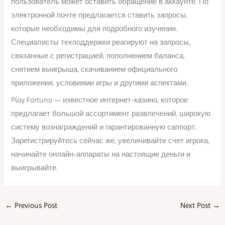
пользователь может оставить обращение в аккаунте. По
электронной почте предлагается ставить запросы,
которые необходимы для подробного изучения.
Специалисты техподдержки реагируют на запросы,
связанные с регистрацией, пополнением баланса,
снятием выигрыша, скачиванием официального
приложения, условиями игры и другими аспектами.
Play Fortuna — известное интернет-казино, которое
предлагает большой ассортимент развлечений, широкую
систему вознаграждений и гарантированную саппорт.
Зарегистрируйтесь сейчас же, увеличивайте счет игрока,
начинайте онлайн-аппараты на настоящие деньги и
выигрывайте.
←
Previous Post
Next Post
→