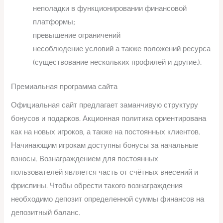
неполадки в функционировании финансовой
платформы;
превышение ограничений
несоблюдение условий а также положений ресурса
(существование нескольких профилей и другие.).
Премиальная программа сайта
Официальная сайт предлагает заманчивую структуру
бонусов и подарков. Акционная политика ориентирована
как на новых игроков, а также на постоянных клиентов.
Начинающим игрокам доступны бонусы за начальные
взносы. Вознаграждением для постоянных
пользователей является часть от счётных внесений и
фриспины. Чтобы обрести такого вознаграждения
необходимо депозит определенной суммы финансов на
депозитный баланс.