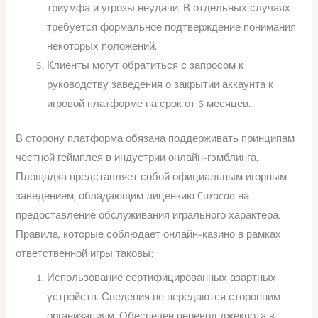
триумфа и угрозы неудачи. В отдельных случаях
требуется формальное подтверждение понимания
некоторых положений.
Клиенты могут обратиться с запросом к
руководству заведения о закрытии аккаунта к
игровой платформе на срок от 6 месяцев.
В сторону платформа обязана поддерживать принципам
честной геймплея в индустрии онлайн-гэмблинга.
Площадка представляет собой официальным игорным
заведением, обладающим лицензию Curacao на
предоставление обслуживания игрального характера.
Правила, которые соблюдает онлайн-казино в рамках
ответственной игры таковы:
Использование сертифицированных азартных
устройств. Сведения не передаются сторонним
организациям. Обеспечен перевод джекпота в