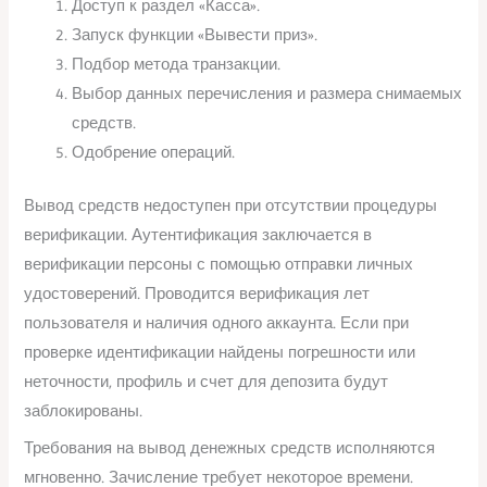
Доступ к раздел «Касса».
Запуск функции «Вывести приз».
Подбор метода транзакции.
Выбор данных перечисления и размера снимаемых
средств.
Одобрение операций.
Вывод средств недоступен при отсутствии процедуры
верификации. Аутентификация заключается в
верификации персоны с помощью отправки личных
удостоверений. Проводится верификация лет
пользователя и наличия одного аккаунта. Если при
проверке идентификации найдены погрешности или
неточности, профиль и счет для депозита будут
заблокированы.
Требования на вывод денежных средств исполняются
мгновенно. Зачисление требует некоторое времени.