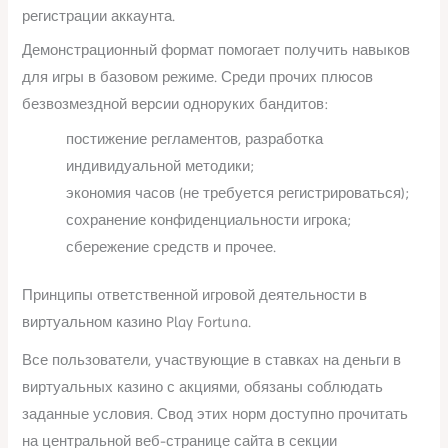
регистрации аккаунта.
Демонстрационный формат помогает получить навыков
для игры в базовом режиме. Среди прочих плюсов
безвозмездной версии одноруких бандитов:
постижение регламентов, разработка
индивидуальной методики;
экономия часов (не требуется регистрироваться);
сохранение конфиденциальности игрока;
сбережение средств и прочее.
Принципы ответственной игровой деятельности в
виртуальном казино Play Fortuna.
Все пользователи, участвующие в ставках на деньги в
виртуальных казино с акциями, обязаны соблюдать
заданные условия. Свод этих норм доступно прочитать
на центральной веб-странице сайта в секции