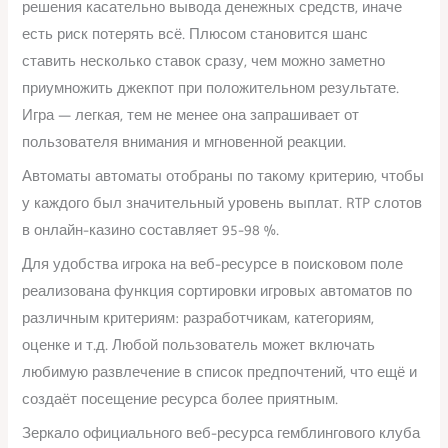
решения касательно вывода денежных средств, иначе
есть риск потерять всё. Плюсом становится шанс
ставить несколько ставок сразу, чем можно заметно
приумножить джекпот при положительном результате.
Игра — легкая, тем не менее она запрашивает от
пользователя внимания и мгновенной реакции.
Автоматы автоматы отобраны по такому критерию, чтобы
у каждого был значительный уровень выплат. RTP слотов
в онлайн-казино составляет 95-98 %.
Для удобства игрока на веб-ресурсе в поисковом поле
реализована функция сортировки игровых автоматов по
различным критериям: разработчикам, категориям,
оценке и т.д. Любой пользователь может включать
любимую развлечение в список предпочтений, что ещё и
создаёт посещение ресурса более приятным.
Зеркало официального веб-ресурса гемблингового клуба