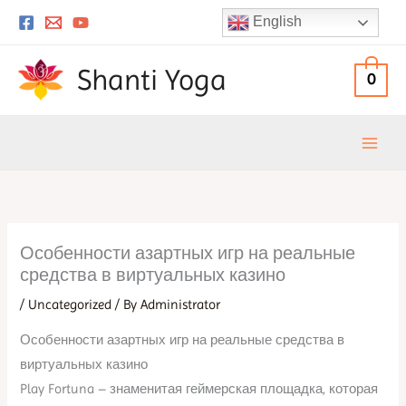
Skip
English
to
content
Shanti Yoga
0
Особенности азартных игр на реальные
средства в виртуальных казино
/
Uncategorized
/ By
Administrator
Особенности азартных игр на реальные средства в
виртуальных казино
Play Fortuna – знаменитая геймерская площадка, которая