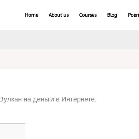
Home
About us
Courses
Blog
Poe
улкан на деньги в Интернете.