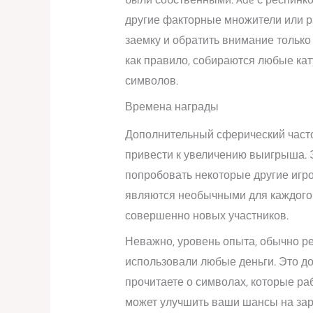
другие факторные множители или ра
заемку и обратить внимание только
как правило, собираются любые ка
символов.
Времена награды
Дополнительный сферический часто
привести к увеличению выигрыша. Э
попробовать некоторые другие игр
являются необычными для каждого о
совершенно новых участников.
Неважно, уровень опыта, обычно р
использовали любые деньги. Это д
прочитаете о символах, которые ра
может улучшить ваши шансы на зар