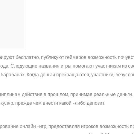
трируют бесплатно, публикуют геймеров возможность почув
охода. Следующие названия игры помогают участникам из с
 барабанах. Когда деньги прекращаются, участники, безусло
циплинам действия в прошлом, принимая реальные деньги.
куляр, прежде чем внести какой -либо депозит.
ирование онлайн -игр, предоставляя игроков возможность 