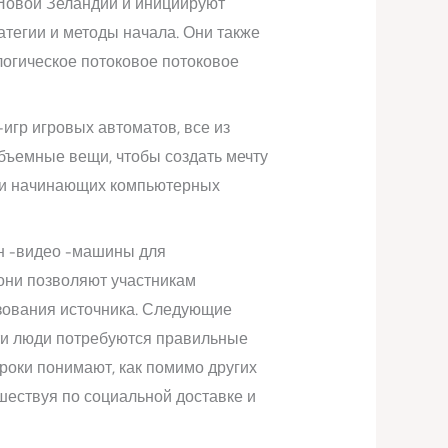
 Новой Зеландии и инициируют
атегии и методы начала. Они также
ологическое потоковое потоковое
игр игровых автоматов, все из
объемные вещи, чтобы создать мечту
х и начинающих компьютерных
йн -видео -машины для
 они позволяют участникам
ьзования источника. Следующие
эти люди потребуются правильные
гроки понимают, как помимо других
ешествуя по социальной доставке и