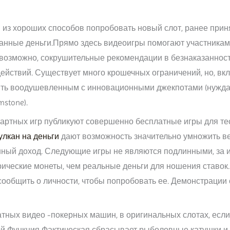
из хороших способов попробовать новый слот, ранее прин
танные деньги.Прямо здесь видеоигры помогают участникам, 
 возможно, сокрушительные рекомендации в безнаказанности
ействий. Существует много крошечных ограничений, но, вк
ыть воодушевленным с инновационными джекпотами (нужда
stone).
артных игр публикуют совершенно бесплатные игры для те
лкан на деньги
дают возможность значительно умножить вел
нный доход. Следующие игры не являются подлинными, за и
ические монеты, чем реальные деньги для ношения ставок.
 сообщить о личности, чтобы попробовать ее. Демонстрации 
тных видео -покерных машин, в оригинальных слотах, если
й Функция Фактическая сбрасывает рыболовные катушки и 