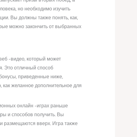
ловека, но необходимо изучить
ии. Вы должны также понять, как,
орые можно закончить от выбранных
веб -видео, который может
я. Это отличный способ
бонусы, приведенные ниже,
о, как желанное дополнительное для
ионных онлайн -играх раньше
ры и способов получить. Вы
си размещаются вверх. Игра также