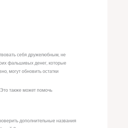
ствовать себя дружелюбным, не
воих фальшивых денег, которые
вно, могут обновить остатки
Это также может помочь
проверить дополнительные названия