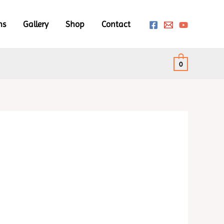
ms
Gallery
Shop
Contact
0