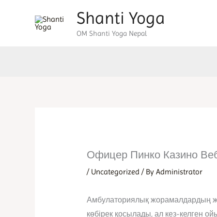
Skip
Shanti Yoga
to
OM Shanti Yoga Nepal
content
Офицер Пинко Казино Ве
/
Uncategorized
/ By
Administrator
Амбулаториялық жорамалдардың жанк
көбірек қосылады, ал кез-келген ойы