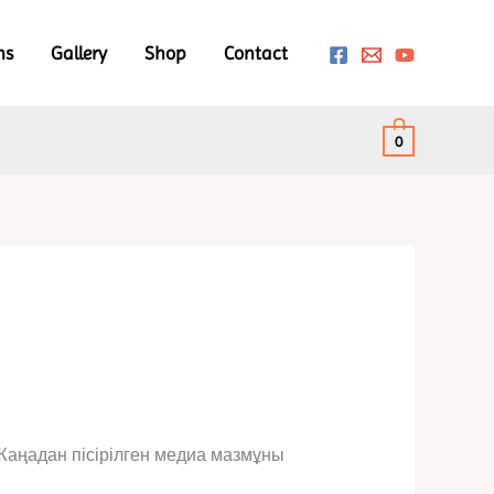
ms
Gallery
Shop
Contact
0
Жаңадан пісірілген медиа мазмұны