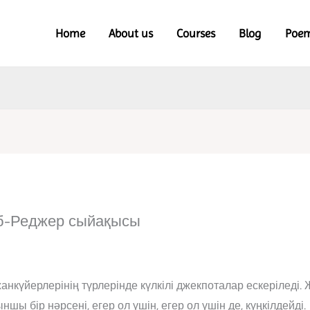
Home
About us
Courses
Blog
Poe
б-Реджер сыйақысы
үйерлерінің түрлерінде күлкілі джекпоталар ескеріледі. 
ншы бір нәрсені, егер ол үшін, егер ол үшін де, күңкілдейді.