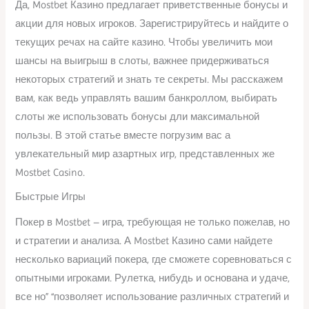
Да, Mostbet Казино предлагает приветственные бонусы и
акции для новых игроков. Зарегистрируйтесь и найдите о
текущих речах на сайте казино. Чтобы увеличить мои
шансы на выигрыш в слоты, важнее придерживаться
некоторых стратегий и знать те секреты. Мы расскажем
вам, как ведь управлять вашим банкроллом, выбирать
слоты же использовать бонусы дли максимальной
пользы. В этой статье вместе погрузим вас а
увлекательный мир азартных игр, представленных же
Mostbet Casino.
Быстрые Игры
Покер в Mostbet – игра, требующая не только пожелав, но
и стратегии и анализа. А Mostbet Казино сами найдете
несколько вариаций покера, где сможете соревноваться с
опытными игроками. Рулетка, нибудь и основана и удаче,
все но” “позволяет использование различных стратегий и