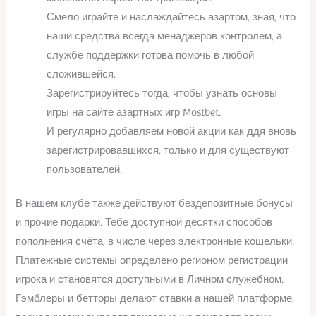
Смело играйте и наслаждайтесь азартом, зная, что
наши средства всегда менаджеров контролем, а
службе поддержки готова помочь в любой
сложившейся.
Зарегистрируйтесь тогда, чтобы узнать основы
игры на сайте азартных игр Mostbet.
И регулярно добавляем новой акции как ддя вновь
зарегистрировавшихся, только и для существуют
пользователей.
В нашем клубе также действуют бездепозитные бонусы
и прочие подарки. Тебе доступной десятки способов
пополнения счёта, в числе через электронные кошельки.
Платёжные системы определено регионом регистрации
игрока и становятся доступными в Личном служебном.
Гэмблеры и бетторы делают ставки а нашей платформе,