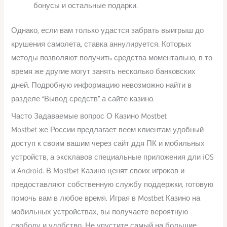
бонусы и остальные подарки.
Однако, если вам только удастся забрать выигрыш до
крушения самолета, ставка аннулируется. Которых
методы позволяют получить средства моментально, в то
время же другие могут занять несколько банковских
дней. Подробную информацию невозможно найти в
разделе “Вывод средств” а сайте казино.
Часто Задаваемые вопрос О Казино Mostbet
Mostbet же России предлагает веем клиентам удобный
доступ к своим вашим через сайт ддя ПК и мобильных
устройств, а эксклавов специальные приложения дли iOS
и Android. В Mostbet Казино ценят своих игроков и
предоставляют собственную службу поддержки, готовую
помочь вам в любое время. Играя в Mostbet Казино на
мобильных устройствах, вы получаете вероятную
свободу и удобство. Не упустите самый на большие