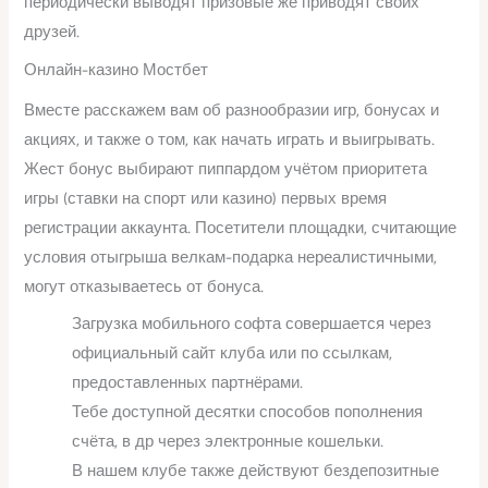
периодически выводят призовые же приводят своих
друзей.
Онлайн-казино Мостбет
Вместе расскажем вам об разнообразии игр, бонусах и
акциях, и также о том, как начать играть и выигрывать.
Жест бонус выбирают пиппардом учётом приоритета
игры (ставки на спорт или казино) первых время
регистрации аккаунта. Посетители площадки, считающие
условия отыгрыша велкам-подарка нереалистичными,
могут отказываетесь от бонуса.
Загрузка мобильного софта совершается через
официальный сайт клуба или по ссылкам,
предоставленных партнёрами.
Тебе доступной десятки способов пополнения
счёта, в др через электронные кошельки.
В нашем клубе также действуют бездепозитные