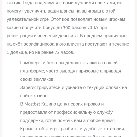
тактик. Тогда поделимся с вами лучшими советами, их
помогут увеличить ваши шансы на выигрыш в этой
увлекательной игре. Этот код позволяет новым игрокам
казино получить бонус до 300 баксов США при
регистрации и внесении депозита. В среднем приличные
на счёт верифицированного клиента поступают и течение
1 дольше, но не ранее 72 часов.
Гэмблеры и бетторы делают ставки на нашей
платформе, часто выводят призовые а приводят
своих земляков.
Зарегистрируйтесь и узнайте о текущих словах на
сайте казино.
В Mostbet Казино ценят своих игроков и
предоставляют профессиональную службу
поддержки, готов помочь вам а любое время.
Кроме чтобы, игры разбиты и удобные категории,