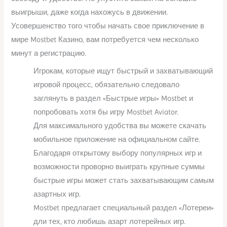
выигрыши, даже когда нахожусь в движении.
Усовершенство того чтобы начать свое приключение в
мире Mostbet Казино, вам потребуется чем несколько
минут а регистрацию.
Игрокам, которые ищут быстрый и захватывающий
игровой процесс, обязательно следовало
заглянуть в раздел «Быстрые игры» Mostbet и
попробовать хотя бы игру Mostbet Aviator.
Для максимального удобства вы можете скачать
мобильное приложение на официальном сайте.
Благодаря открытому выбору популярных игр и
возможности проворно выиграть крупные суммы
быстрые игры может стать захватывающим самым
азартных игр.
Mostbet предлагает специальный раздел «Лотереи»
дли тех, кто любишь азарт лотерейных игр.