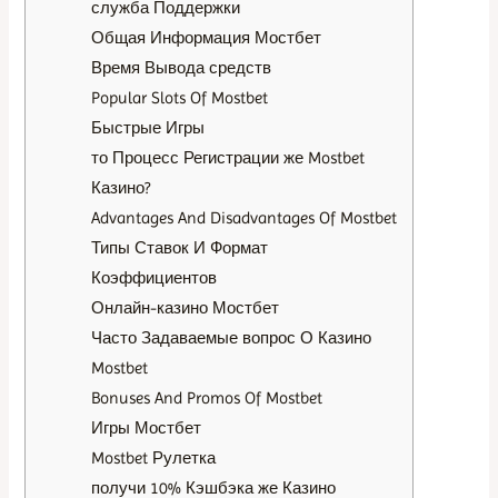
служба Поддержки
Общая Информация Мостбет
Время Вывода средств
Popular Slots Of Mostbet
Быстрые Игры
то Процесс Регистрации же Mostbet
Казино?
Advantages And Disadvantages Of Mostbet
Типы Ставок И Формат
Коэффициентов
Онлайн-казино Мостбет
Часто Задаваемые вопрос О Казино
Mostbet
Bonuses And Promos Of Mostbet
Игры Мостбет
Mostbet Рулетка
получи 10% Кэшбэка же Казино