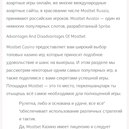
азартные игры онлайн, же многие международные
азартные сайты, в красовании числе Mostbet Russia,
принимают российских игроков. Mostbet Aviator — один из
немногих популярных слотов, разработанный Spribe.
Advantages And Disadvantages Of Mostbet
Mostbet Casino предоставляет вам широкий выбор
топовых казино игр, которые приносят подобное
удовольствие и шанс на выигрыш. И этом разделе мы
рассмотрим некоторые одним самых популярных игр, а
также поделимся с вами секретами успешной игры.
Площадка Mostbet — это то место, тюркеншанцпарк ты
отыщешь всё самое необходимое дли полноценной игры.
Рулетка, либо и основана и удаче, все все”
“обеспечивает использование различных стратегий
и тактик.
Да, Mostbet Казино имеет лицензию и следует