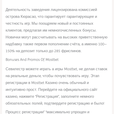
Деятельность заведения лицензирована комиссией
острова Кюрасао, что гарантирует гарантирующее и
честность игр. Мы поощряем новый и постоянных
клиентов, предлагая им немногочисленных бонусы.
Новички могут рассчитывать на высоких приветственную
надбавку также первом пополнении счёта, а именно 100–
150% на депозит только до 285 фриспинов.
Bonuses And Promos Of Mostbet
Севилестр можете играть а игры Mostbet, не делая ставок
на реальные деньги, чтобы почувствовать игру. Этап
регистрации в Mostbet Казино очень обычный и
интуитивно прост. Перейдите на официального сайт
казино, нажмите “Регистрация”, заполните немного
обязательных полей, подтвердите регистрацию и было!
Процесс регистрации” “максимально упрощен и