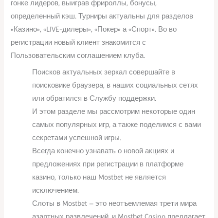
гонке лидеров, выиграв фрироллы, бонусы,
определенный кэш. Турниры актуальны для разделов
«Казино», «LIVE-дилеры», «Покер» а «Спорт». Во во
регистрации новый клиент знакомится с
Пользовательским соглашением клуба.
Поисков актуальных зеркал совершайте в
поисковике браузера, в наших социальных сетях
или обратился в Службу поддержки.
И этом разделе мы рассмотрим некоторые один
самых популярных игр, а также поделимся с вами
секретами успешной игры.
Всегда конечно узнавать о новой акциях и
предложениях при регистрации в платформе
казино, только наш Mostbet не является
исключением.
Слоты в Mostbet – это неотъемлемая трети мира
азартных развлечений, и Mostbet Casino предлагает