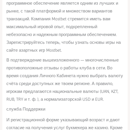
программное обеспечение является одним из лучших и
рынке, с такой платформой и множеством вариантов
транзакций. Компания Mostbet стремится иметь вам
максимальный игровой опыт, подкрепленный
небезопасно и надежным программным обеспечением.
Зарегистрируйтесь теперь, чтобы узнать основы игры на
сайте азартных игр Mostbet.
В подтверждение вышеизложенного — многочисленные
противоположные отзывы о работы клуба в сети. Во
время создания Личного Кабинета нужно выбрать валюту
счёта среди доступных же твоем регионе. А правило,
игрокам предлагаются национальные валюты (UAN, KZT,
RUB, TRY и т. ф. ), а нормализаторской USD и EUR.
служба Поддержки
И регистрационной форме указывающий возраст и дают
согласие на получения услуг букмекера же казино. Кроме