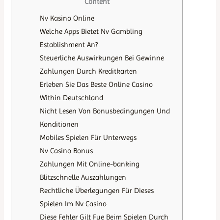
Content
Nv Kasino Online
Welche Apps Bietet Nv Gambling
Establishment An?
Steuerliche Auswirkungen Bei Gewinne
Zahlungen Durch Kreditkarten
Erleben Sie Das Beste Online Casino
Within Deutschland
Nicht Lesen Von Bonusbedingungen Und
Konditionen
Mobiles Spielen Für Unterwegs
Nv Casino Bonus
Zahlungen Mit Online-banking
Blitzschnelle Auszahlungen
Rechtliche Überlegungen Für Dieses
Spielen Im Nv Casino
Diese Fehler Gilt Fue Beim Spielen Durch