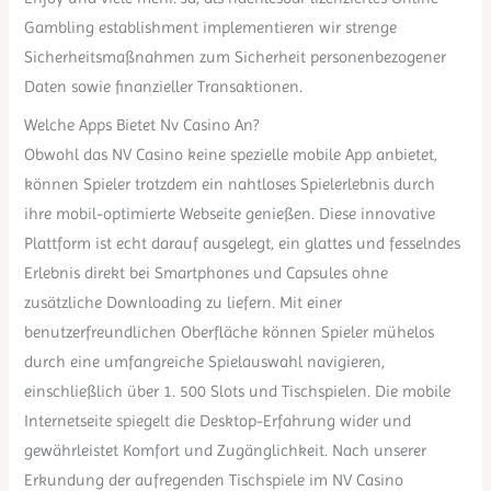
Gambling establishment implementieren wir strenge
Sicherheitsmaßnahmen zum Sicherheit personenbezogener
Daten sowie finanzieller Transaktionen.
Welche Apps Bietet Nv Casino An?
Obwohl das NV Casino keine spezielle mobile App anbietet,
können Spieler trotzdem ein nahtloses Spielerlebnis durch
ihre mobil-optimierte Webseite genießen. Diese innovative
Plattform ist echt darauf ausgelegt, ein glattes und fesselndes
Erlebnis direkt bei Smartphones und Capsules ohne
zusätzliche Downloading zu liefern. Mit einer
benutzerfreundlichen Oberfläche können Spieler mühelos
durch eine umfangreiche Spielauswahl navigieren,
einschließlich über 1. 500 Slots und Tischspielen. Die mobile
Internetseite spiegelt die Desktop-Erfahrung wider und
gewährleistet Komfort und Zugänglichkeit. Nach unserer
Erkundung der aufregenden Tischspiele im NV Casino