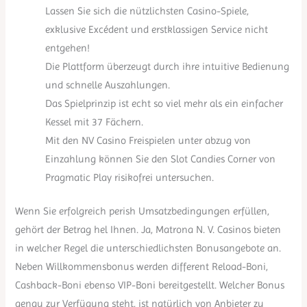
Lassen Sie sich die nützlichsten Casino-Spiele,
exklusive Excédent und erstklassigen Service nicht
entgehen!
Die Plattform überzeugt durch ihre intuitive Bedienung
und schnelle Auszahlungen.
Das Spielprinzip ist echt so viel mehr als ein einfacher
Kessel mit 37 Fächern.
Mit den NV Casino Freispielen unter abzug von
Einzahlung können Sie den Slot Candies Corner von
Pragmatic Play risikofrei untersuchen.
Wenn Sie erfolgreich perish Umsatzbedingungen erfüllen,
gehört der Betrag hel Ihnen. Ja, Matrona N. V. Casinos bieten
in welcher Regel die unterschiedlichsten Bonusangebote an.
Neben Willkommensbonus werden different Reload-Boni,
Cashback-Boni ebenso VIP-Boni bereitgestellt. Welcher Bonus
genau zur Verfügung steht, ist natürlich von Anbieter zu