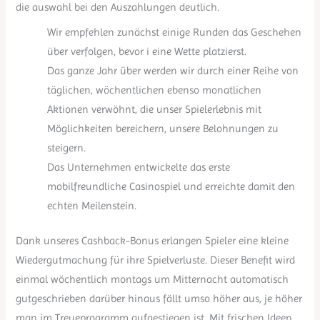
die auswahl bei den Auszahlungen deutlich.
Wir empfehlen zunächst einige Runden das Geschehen
über verfolgen, bevor i eine Wette platzierst.
Das ganze Jahr über werden wir durch einer Reihe von
täglichen, wöchentlichen ebenso monatlichen
Aktionen verwöhnt, die unser Spielerlebnis mit
Möglichkeiten bereichern, unsere Belohnungen zu
steigern.
Das Unternehmen entwickelte das erste
mobilfreundliche Casinospiel und erreichte damit den
echten Meilenstein.
Dank unseres Cashback-Bonus erlangen Spieler eine kleine
Wiedergutmachung für ihre Spielverluste. Dieser Benefit wird
einmal wöchentlich montags um Mitternacht automatisch
gutgeschrieben darüber hinaus fällt umso höher aus, je höher
man im Treueprogramm aufgestiegen ist. Mit frischen Ideen