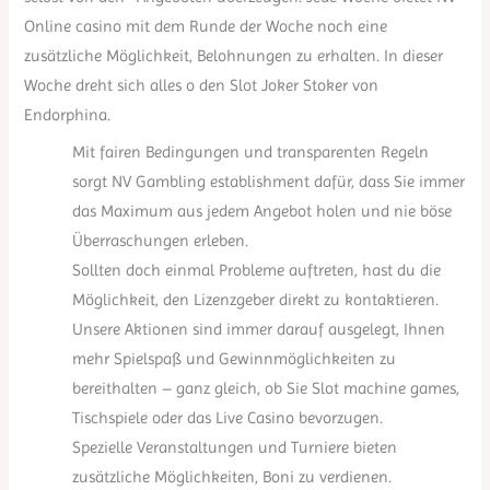
Online casino mit dem Runde der Woche noch eine
zusätzliche Möglichkeit, Belohnungen zu erhalten. In dieser
Woche dreht sich alles o den Slot Joker Stoker von
Endorphina.
Mit fairen Bedingungen und transparenten Regeln
sorgt NV Gambling establishment dafür, dass Sie immer
das Maximum aus jedem Angebot holen und nie böse
Überraschungen erleben.
Sollten doch einmal Probleme auftreten, hast du die
Möglichkeit, den Lizenzgeber direkt zu kontaktieren.
Unsere Aktionen sind immer darauf ausgelegt, Ihnen
mehr Spielspaß und Gewinnmöglichkeiten zu
bereithalten – ganz gleich, ob Sie Slot machine games,
Tischspiele oder das Live Casino bevorzugen.
Spezielle Veranstaltungen und Turniere bieten
zusätzliche Möglichkeiten, Boni zu verdienen.