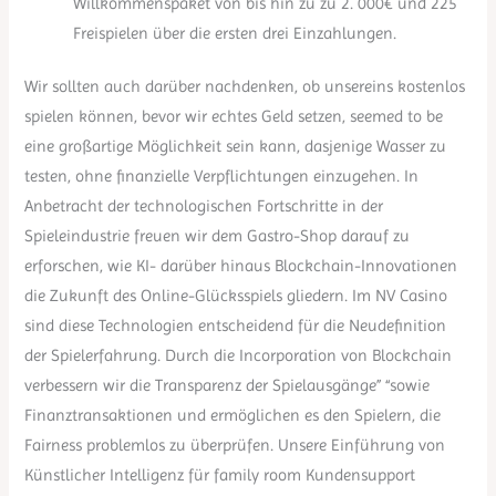
Willkommenspaket von bis hin zu zu 2. 000€ und 225
Freispielen über die ersten drei Einzahlungen.
Wir sollten auch darüber nachdenken, ob unsereins kostenlos
spielen können, bevor wir echtes Geld setzen, seemed to be
eine großartige Möglichkeit sein kann, dasjenige Wasser zu
testen, ohne finanzielle Verpflichtungen einzugehen. In
Anbetracht der technologischen Fortschritte in der
Spieleindustrie freuen wir dem Gastro-Shop darauf zu
erforschen, wie KI- darüber hinaus Blockchain-Innovationen
die Zukunft des Online-Glücksspiels gliedern. Im NV Casino
sind diese Technologien entscheidend für die Neudefinition
der Spielerfahrung. Durch die Incorporation von Blockchain
verbessern wir die Transparenz der Spielausgänge” “sowie
Finanztransaktionen und ermöglichen es den Spielern, die
Fairness problemlos zu überprüfen. Unsere Einführung von
Künstlicher Intelligenz für family room Kundensupport