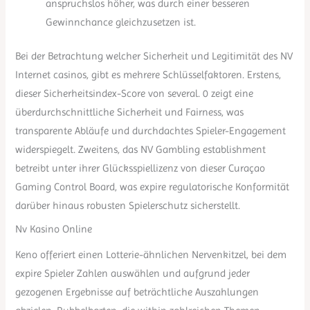
anspruchslos höher, was durch einer besseren
Gewinnchance gleichzusetzen ist.
Bei der Betrachtung welcher Sicherheit und Legitimität des NV
Internet casinos, gibt es mehrere Schlüsselfaktoren. Erstens,
dieser Sicherheitsindex-Score von several. 0 zeigt eine
überdurchschnittliche Sicherheit und Fairness, was
transparente Abläufe und durchdachtes Spieler-Engagement
widerspiegelt. Zweitens, das NV Gambling establishment
betreibt unter ihrer Glücksspiellizenz von dieser Curaçao
Gaming Control Board, was expire regulatorische Konformität
darüber hinaus robusten Spielerschutz sicherstellt.
Nv Kasino Online
Keno offeriert einen Lotterie-ähnlichen Nervenkitzel, bei dem
expire Spieler Zahlen auswählen und aufgrund jeder
gezogenen Ergebnisse auf beträchtliche Auszahlungen