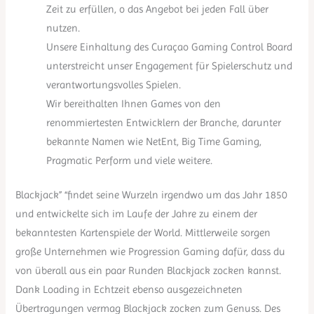
Zeit zu erfüllen, o das Angebot bei jeden Fall über
nutzen.
Unsere Einhaltung des Curaçao Gaming Control Board
unterstreicht unser Engagement für Spielerschutz und
verantwortungsvolles Spielen.
Wir bereithalten Ihnen Games von den
renommiertesten Entwicklern der Branche, darunter
bekannte Namen wie NetEnt, Big Time Gaming,
Pragmatic Perform und viele weitere.
Blackjack” “findet seine Wurzeln irgendwo um das Jahr 1850
und entwickelte sich im Laufe der Jahre zu einem der
bekanntesten Kartenspiele der World. Mittlerweile sorgen
große Unternehmen wie Progression Gaming dafür, dass du
von überall aus ein paar Runden Blackjack zocken kannst.
Dank Loading in Echtzeit ebenso ausgezeichneten
Übertragungen vermag Blackjack zocken zum Genuss. Des