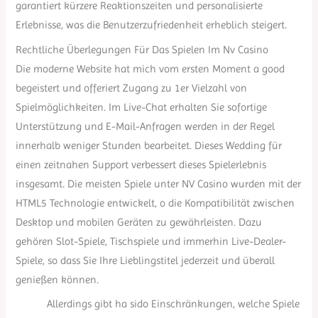
garantiert kürzere Reaktionszeiten und personalisierte
Erlebnisse, was die Benutzerzufriedenheit erheblich steigert.
Rechtliche Überlegungen Für Das Spielen Im Nv Casino
Die moderne Website hat mich vom ersten Moment a good
begeistert und offeriert Zugang zu 1er Vielzahl von
Spielmöglichkeiten. Im Live-Chat erhalten Sie sofortige
Unterstützung und E-Mail-Anfragen werden in der Regel
innerhalb weniger Stunden bearbeitet. Dieses Wedding für
einen zeitnahen Support verbessert dieses Spielerlebnis
insgesamt. Die meisten Spiele unter NV Casino wurden mit der
HTML5 Technologie entwickelt, o die Kompatibilität zwischen
Desktop und mobilen Geräten zu gewährleisten. Dazu
gehören Slot-Spiele, Tischspiele und immerhin Live-Dealer-
Spiele, so dass Sie Ihre Lieblingstitel jederzeit und überall
genießen können.
Allerdings gibt ha sido Einschränkungen, welche Spiele