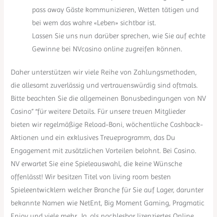
pass away Gäste kommunizieren, Wetten tätigen und
bei wem das wahre «Leben» sichtbar ist.
Lassen Sie uns nun darüber sprechen, wie Sie auf echte
Gewinne bei NVcasino online zugreifen können.
Daher unterstützen wir viele Reihe von Zahlungsmethoden,
die allesamt zuverlässig und vertrauenswürdig sind oftmals.
Bitte beachten Sie die allgemeinen Bonusbedingungen von NV
Casino” “für weitere Details. Für unsere treuen Mitglieder
bieten wir regelmäßige Reload-Boni, wöchentliche Cashback-
Aktionen und ein exklusives Treueprogramm, das Du
Engagement mit zusätzlichen Vorteilen belohnt. Bei Casino.
NV erwartet Sie eine Spieleauswahl, die keine Wünsche
offenlässt! Wir besitzen Titel von living room besten
Spieleentwicklern welcher Branche für Sie auf Lager, darunter
bekannte Namen wie NetEnt, Big Moment Gaming, Pragmatic
Enjoy und viele mehr. Ja, als nachlesbar lizenziertes Online