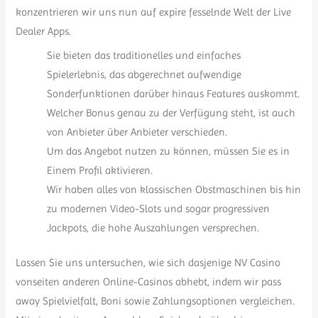
konzentrieren wir uns nun auf expire fesselnde Welt der Live
Dealer Apps.
Sie bieten das traditionelles und einfaches
Spielerlebnis, das abgerechnet aufwendige
Sonderfunktionen darüber hinaus Features auskommt.
Welcher Bonus genau zu der Verfügung steht, ist auch
von Anbieter über Anbieter verschieden.
Um das Angebot nutzen zu können, müssen Sie es in
Einem Profil aktivieren.
Wir haben alles von klassischen Obstmaschinen bis hin
zu modernen Video-Slots und sogar progressiven
Jackpots, die hohe Auszahlungen versprechen.
Lassen Sie uns untersuchen, wie sich dasjenige NV Casino
vonseiten anderen Online-Casinos abhebt, indem wir pass
away Spielvielfalt, Boni sowie Zahlungsoptionen vergleichen.