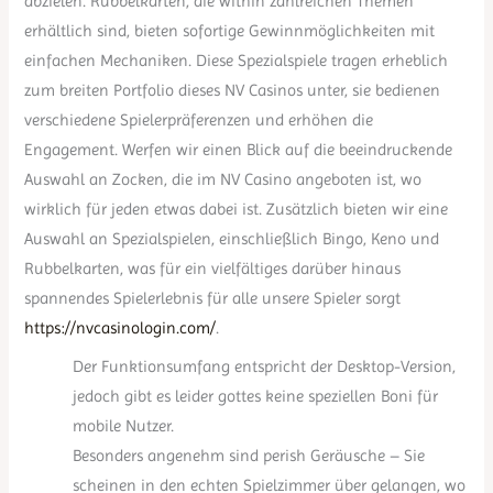
abzielen. Rubbelkarten, die within zahlreichen Themen
erhältlich sind, bieten sofortige Gewinnmöglichkeiten mit
einfachen Mechaniken. Diese Spezialspiele tragen erheblich
zum breiten Portfolio dieses NV Casinos unter, sie bedienen
verschiedene Spielerpräferenzen und erhöhen die
Engagement. Werfen wir einen Blick auf die beeindruckende
Auswahl an Zocken, die im NV Casino angeboten ist, wo
wirklich für jeden etwas dabei ist. Zusätzlich bieten wir eine
Auswahl an Spezialspielen, einschließlich Bingo, Keno und
Rubbelkarten, was für ein vielfältiges darüber hinaus
spannendes Spielerlebnis für alle unsere Spieler sorgt
https://nvcasinologin.com/
.
Der Funktionsumfang entspricht der Desktop-Version,
jedoch gibt es leider gottes keine speziellen Boni für
mobile Nutzer.
Besonders angenehm sind perish Geräusche – Sie
scheinen in den echten Spielzimmer über gelangen, wo