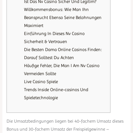
Ist Das Nv Casino Sicher Und Legitim?
Willkommensbonus: Wie Man Ihn
Beansprucht Ebenso Seine Belohnungen
Maximiert
Einführung In Dieses Nv Casino
Sicherheit & Vertrauen
Die Besten Dama Online Casinos Finden:
Darauf Solltest Du Achten
Häufige Fehler, Die Man I Am Nv Casino
Vermeiden Sollte
Live Casino Spiele
Trends Inside Online-casinos Und
Spieletechnologie
Die Umsatzbedingungen liegen bei 40-fachem Umsatz dieses
Bonus und 30-fachem Umsatz der Freispielgewinne –