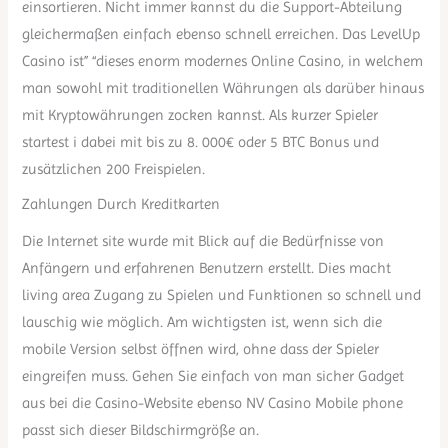
einsortieren. Nicht immer kannst du die Support-Abteilung
gleichermaßen einfach ebenso schnell erreichen. Das LevelUp
Casino ist” “dieses enorm modernes Online Casino, in welchem
man sowohl mit traditionellen Währungen als darüber hinaus
mit Kryptowährungen zocken kannst. Als kurzer Spieler
startest i dabei mit bis zu 8. 000€ oder 5 BTC Bonus und
zusätzlichen 200 Freispielen.
Zahlungen Durch Kreditkarten
Die Internet site wurde mit Blick auf die Bedürfnisse von
Anfängern und erfahrenen Benutzern erstellt. Dies macht
living area Zugang zu Spielen und Funktionen so schnell und
lauschig wie möglich. Am wichtigsten ist, wenn sich die
mobile Version selbst öffnen wird, ohne dass der Spieler
eingreifen muss. Gehen Sie einfach von man sicher Gadget
aus bei die Casino-Website ebenso NV Casino Mobile phone
passt sich dieser Bildschirmgröße an.