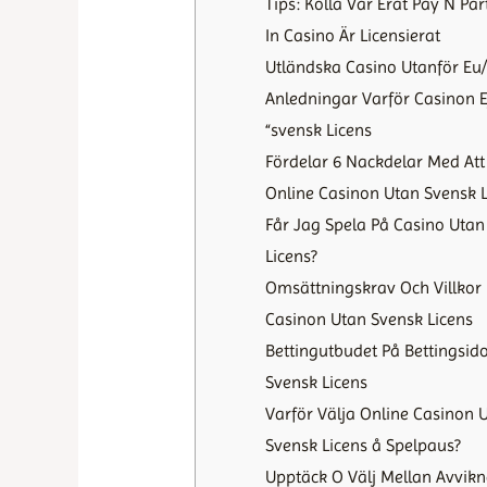
Tips: Kolla Var Erat Pay N Par
In Casino Är Licensierat
Utländska Casino Utanför Eu
Anledningar Varför Casinon E
“svensk Licens
Fördelar 6 Nackdelar Med Att
Online Casinon Utan Svensk L
Får Jag Spela På Casino Utan
Licens?
Omsättningskrav Och Villkor
Casinon Utan Svensk Licens
Bettingutbudet På Bettingsid
Svensk Licens
Varför Välja Online Casinon 
Svensk Licens å Spelpaus?
Upptäck O Välj Mellan Avvik