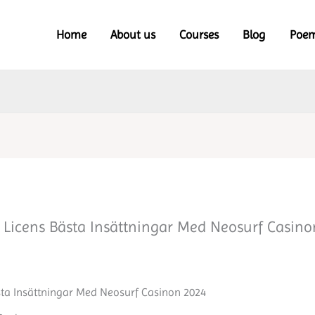
Home
About us
Courses
Blog
Poe
 Licens Bästa Insättningar Med Neosurf Casino
sta Insättningar Med Neosurf Casinon 2024