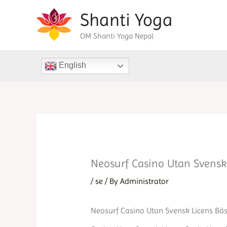
Skip
Shanti Yoga
to
OM Shanti Yoga Nepal
content
English
Neosurf Casino Utan Svensk
/
se
/ By
Administrator
Neosurf Casino Utan Svensk Licens Bä