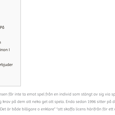
 På
n
inon I
rbjuder
en får inte ta emot spel från en individ som stängt av sig via 
g krav på dem att neka get att spela. Enda sedan 1996 sitter på de
t är både billigare o enklare” “att skaffa licens härifrån för ett 