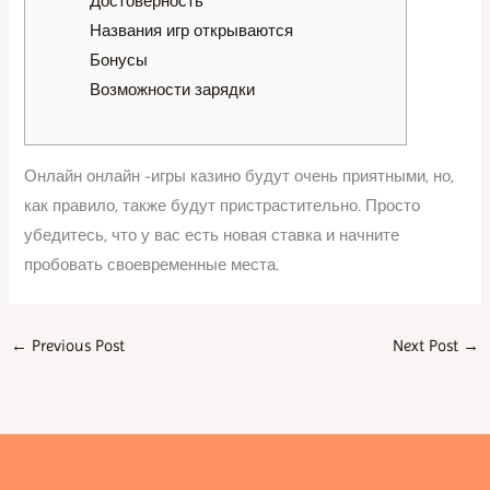
Достоверность
Названия игр открываются
Бонусы
Возможности зарядки
Онлайн онлайн -игры казино будут очень приятными, но,
как правило, также будут пристрастительно. Просто
убедитесь, что у вас есть новая ставка и начните
пробовать своевременные места.
←
Previous Post
Next Post
→