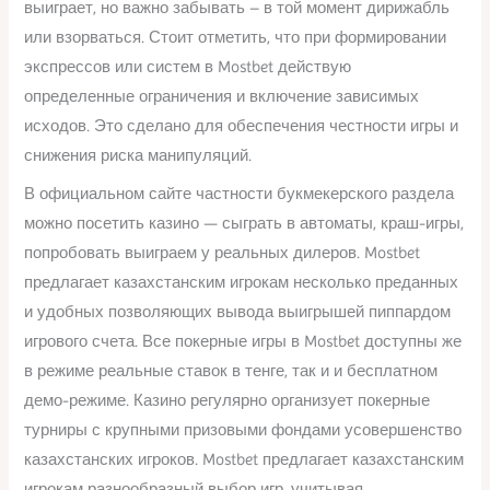
выиграет, но важно забывать – в той момент дирижабль
или взорваться. Стоит отметить, что при формировании
экспрессов или систем в Mostbet действую
определенные ограничения и включение зависимых
исходов. Это сделано для обеспечения честности игры и
снижения риска манипуляций.
В официальном сайте частности букмекерского раздела
можно посетить казино — сыграть в автоматы, краш-игры,
попробовать выиграем у реальных дилеров. Mostbet
предлагает казахстанским игрокам несколько преданных
и удобных позволяющих вывода выигрышей пиппардом
игрового счета. Все покерные игры в Mostbet доступны же
в режиме реальные ставок в тенге, так и и бесплатном
демо-режиме. Казино регулярно организует покерные
турниры с крупными призовыми фондами усовершенство
казахстанских игроков. Mostbet предлагает казахстанским
игрокам разнообразный выбор игр, учитывая