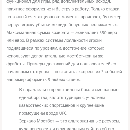
функционал для игры, ряд дополнительных исходя,
приятное оформление и быструю работу. Только ставка
на точный счет акционного моменты проиграет, букмекер
вернул игроку убытки же виде бонусных неснижаемых.
Максимальная сумма возврата — эквивалент 350 евро
или евро. В рамках системы лояльности игроки
поднявшиеся по уровням, а достижение которых
используют дополнительные мостбет-коины же
фрибеты. Примеры достижений для пользователей со
начальным статусом — поставить экспресс из 3 событий
например оформить 5 любых ставок.
В параллельно представлены бокс и смешанные
единоборства, вплоть турниры с участием
казахстанских спортсменов и крупнейшие
промоушены вроде UFC.
Зеркало Мостбет — это альтернативные ресурсы,
куда переносится официальным сайт со об его