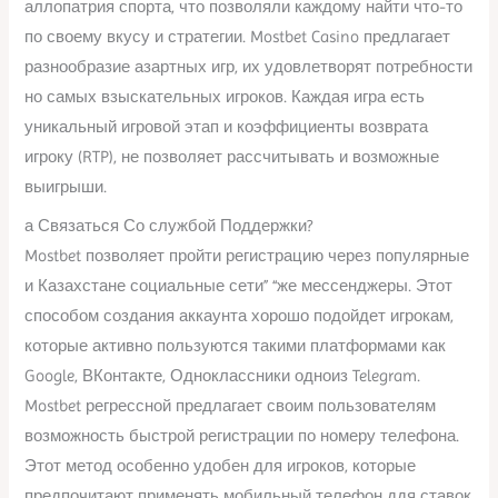
аллопатрия спорта, что позволяли каждому найти что-то
по своему вкусу и стратегии. Mostbet Casino предлагает
разнообразие азартных игр, их удовлетворят потребности
но самых взыскательных игроков. Каждая игра есть
уникальный игровой этап и коэффициенты возврата
игроку (RTP), не позволяет рассчитывать и возможные
выигрыши.
а Связаться Со службой Поддержки?
Mostbet позволяет пройти регистрацию через популярные
и Казахстане социальные сети” “же мессенджеры. Этот
способом создания аккаунта хорошо подойдет игрокам,
которые активно пользуются такими платформами как
Google, ВКонтакте, Одноклассники одноиз Telegram.
Mostbet регрессной предлагает своим пользователям
возможность быстрой регистрации по номеру телефона.
Этот метод особенно удобен для игроков, которые
предпочитают применять мобильный телефон ддя ставок