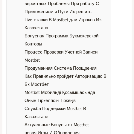
вероятных Проблемы При работу С
Приложением и Пути Их решить
Live-ставки В Mostbet дли Игроков Из
Казахстана
Бонусная Программа Букмекерской
Конторы
Процесс Проверки Учетной Записи
Mostbet
Продуманная Система Поощрения
Как Правильно пройдет Авторизацию В
Бк Мостбет
Mostbet Мобильді Қосымшасында
Ойын Тіркелгісін Тіркеңіз
Служба Поддержки Mostbet В
Казахстане
Актуальные Бонусы от Mostbet
новая Игры И Обновления