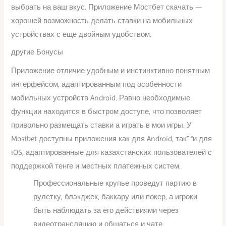
выбрать на ваш вкус. Приложение Мостбет скачать —
хорошей возможность делать ставки на мобильных
устройствах с еще двойным удобством.
другие Бонусы
Приложение отличие удобным и инстинктивно понятным
интерфейсом, адаптированным под особенности
мобильных устройств Android. Равно необходимые
функции находится в быстром доступе, что позволяет
привольно размещать ставки а играть в мои игры. У
Mostbet доступны приложения как для Android, так” “и для
iOS, адаптированные для казахстанских пользователей с
поддержкой тенге и местных платежных систем.
Профессиональные крупье проведут партию в
рулетку, блэкджек, баккару или покер, а игроки
быть наблюдать за его действиями через
видеотрансляцию и общаться и чате.