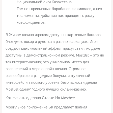
Национальной лиги Казахстана.
Там нет привычных барабанов и символов, а них —
те элементы, действия них приводят к росту
коэффициентов.
В Живом казино игрокам доступны карточные баккара,
блэкджек, покер и рулетка в разных вариациях. Игры
создают максимальный эффект присутствия, но даже
доступны в демонстрационном режиме. MostBet – это не
так интернет-казино; это уникальном место для
развлечений в мире онлайн-казино. Огромное
разнообразие игр, щедрые бонусы, интуитивный
интерфейс и высокого уровень безопасности делаю
MostBet одним” “одного лучших онлайн-казино.
Как Начать сделано Ставки На Mostbet:
Мобильное приложение БК предлагает полная