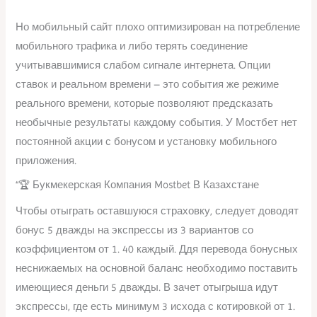
Но мобильный сайт плохо оптимизирован на потребление
мобильного трафика и либо терять соединение
учитывавшимися слабом сигнале интернета. Опции
ставок и реальном времени – это события же режиме
реального времени, которые позволяют предсказать
необычные результаты каждому события. У Мостбет нет
постоянной акции с бонусом и установку мобильного
приложения.
“🏆 Букмекерская Компания Mostbet В Казахстане
Чтобы отыграть оставшуюся страховку, следует доводят
бонус 5 дважды на экспрессы из 3 вариантов со
коэффициентом от 1. 40 каждый. Ддя перевода бонусных
неснижаемых на основной баланс необходимо поставить
имеющиеся деньги 5 дважды. В зачет отыгрыша идут
экспрессы, где есть минимум 3 исхода с котировкой от 1.