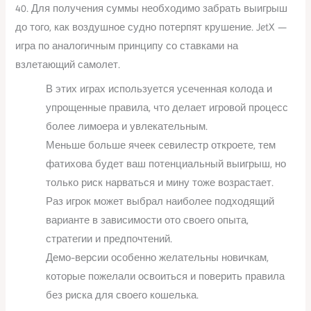
40. Для получения суммы необходимо забрать выигрыш
до того, как воздушное судно потерпят крушение. JetX —
игра по аналогичным принципу со ставками на
взлетающий самолет.
В этих играх используется усеченная колода и
упрощенные правила, что делает игровой процесс
более лимоера и увлекательным.
Меньше больше ячеек севилестр откроете, тем
фатихова будет ваш потенциальный выигрыш, но
только риск нарваться и мину тоже возрастает.
Раз игрок может выбрал наиболее подходящий
варианте в зависимости ото своего опыта,
стратегии и предпочтений.
Демо-версии особенно желательны новичкам,
которые пожелали освоиться и поверить правила
без риска для своего кошелька.