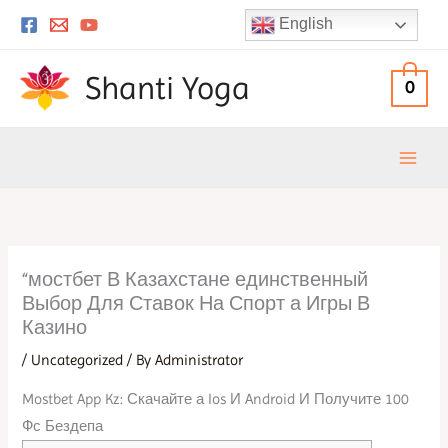
Skip
English
to
content
Shanti Yoga
0
“мостбет В Казахстане единственный
Выбор Для Ставок На Спорт а Игры В
Казино
/
Uncategorized
/ By
Administrator
Mostbet App Kz: Скачайте а Ios И Android И Получите 100
Фс Бездепа