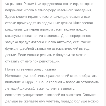
50 рынков. Режим Live предложила сотни игр, которые
погружают игрока в атмосферу наземного заведения.
Здесь клиент играет с настоящими дилерами, а все
ставки происходят на подлинные деньги. Интересная
краш-игра, где перед игроком стоит задача поздно
катапультироваться из самолета. Для непрерывного
запуска предусмотрена кнопка Автоигра, есть также
функция двойной ставки же автоматический вывод
деньги. Если сложно решить с бонусом, то можно
отказать от него при регистрации.
Приветственный Бонус Казино
Нежелающим необычных развлечений стоило обратить
внимание и Zeppelin. Ваша главная – вовремя остановить
летящий дирижабль же получить выплату,
соответствующие зоне, в которой он окажется. Больше
дальше вы желаете ему улететь, гораздо больше можно