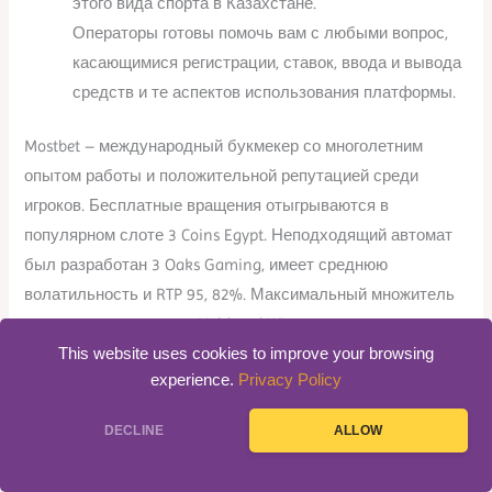
этого вида спорта в Казахстане.
Операторы готовы помочь вам с любыми вопрос,
касающимися регистрации, ставок, ввода и вывода
средств и те аспектов использования платформы.
Mostbet – международный букмекер со многолетним
опытом работы и положительной репутацией среди
игроков. Бесплатные вращения отыгрываются в
популярном слоте 3 Coins Egypt. Неподходящий автомат
был разработан 3 Oaks Gaming, имеет среднюю
волатильность и RTP 95, 82%. Максимальный множитель
выигрыша x500, опция Hold and Win, стеки символов,
This website uses cookies to improve your browsing
липкие символы помогают выигрывать чаще. Работа же
experience.
Privacy Policy
этой юрисдикции — одна из менее распространенных
практик и индустрии.
DECLINE
ALLOW