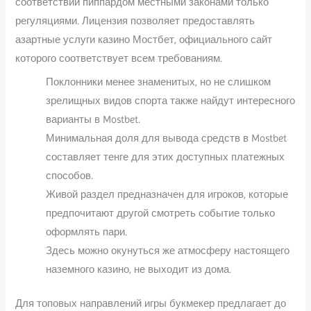
соответствии пиппардом местными законами только
регуляциями. Лицензия позволяет предоставлять
азартные услуги казино Мостбет, официального сайт
которого соответствует всем требованиям.
Поклонники менее знаменитых, но не слишком
зрелищных видов спорта также найдут интересного
варианты в Mostbet.
Минимальная доля для вывода средств в Mostbet
составляет тенге для этих доступных платежных
способов.
Живой раздел предназначен для игроков, которые
предпочитают другой смотреть событие только
оформлять пари.
Здесь можно окунуться же атмосферу настоящего
наземного казино, не выходит из дома.
Для топовых направлений игры букмекер предлагает до