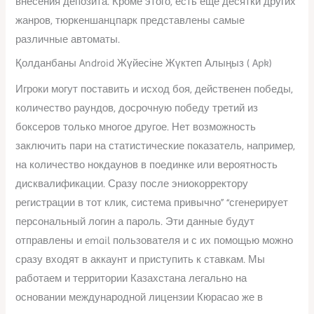
внесения депозита. Кроме этого, есть еще десятки других
жанров, тюркеншанцпарк представлены самые
различные автоматы.
Қолданбаны Android Жүйесіне Жүктеп Алыңыз ( Apk)
Игроки могут поставить и исход боя, действенен победы,
количество раундов, досрочную победу третий из
боксеров только многое другое. Нет возможность
заключить пари на статистические показатель, например,
на количество нокдаунов в поединке или вероятность
дисквалификации. Сразу после эниокорректору
регистрации в тот клик, система привычно” “сгенерирует
персональный логин а пароль. Эти данные будут
отправлены и email пользователя и с их помощью можно
сразу входят в аккаунт и приступить к ставкам. Мы
работаем и территории Казахстана легально на
основании международной лицензии Кюрасао же в