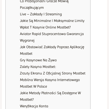
Co Profesjonalni Gracze Mówią
Początkującym
Live – Zakłady I Streaming
Jakie Są Minimalne I Maksymalne Limity
Wpłat T Kasynie Online Mostbet?
Aviator Rapid Stuprocentowa Gwarancja
Wygranej
Jak Obstawiać Zakłady Poprzez Aplikację
Mostbet
Gry Kasynowe Na Żywo
Zalety Kasyna Mostbet:
Zrzuty Ekranu Z Oficjalnej Strony Mostbet
Mobilna Wersja Kasyna Internetowego
Mostbet W Polsce
Jakie Metody Płatności Są Dostępne W
Mostbet?
Weryfikacja Konta