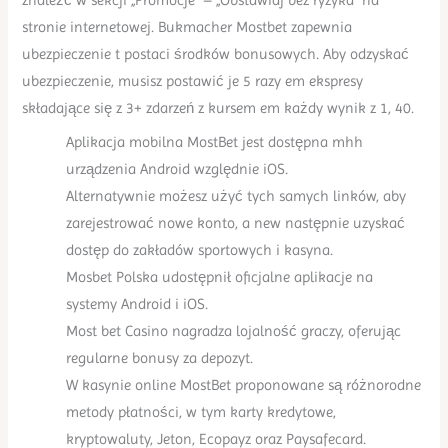
stronie internetowej. Bukmacher Mostbet zapewnia
ubezpieczenie t postaci środków bonusowych. Aby odzyskać
ubezpieczenie, musisz postawić je 5 razy em ekspresy
składające się z 3+ zdarzeń z kursem em każdy wynik z 1, 40.
Aplikacja mobilna MostBet jest dostępna mhh
urządzenia Android względnie iOS.
Alternatywnie możesz użyć tych samych linków, aby
zarejestrować nowe konto, a new następnie uzyskać
dostęp do zakładów sportowych i kasyna.
Mosbet Polska udostępnił oficjalne aplikacje na
systemy Android i iOS.
Most bet Casino nagradza lojalność graczy, oferując
regularne bonusy za depozyt.
W kasynie online MostBet proponowane są różnorodne
metody płatności, w tym karty kredytowe,
kryptowaluty, Jeton, Ecopayz oraz Paysafecard.