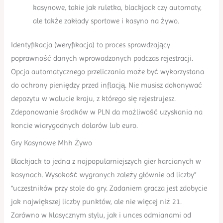
kasynowe, takie jak ruletka, blackjack czy automaty,
ale także zakłady sportowe i kasyno na żywo.
Identyfikacja (weryfikacja) to proces sprawdzający
poprawność danych wprowadzonych podczas rejestracji.
Opcja automatycznego przeliczania może być wykorzystana
do ochrony pieniędzy przed inflacją. Nie musisz dokonywać
depozytu w walucie kraju, z którego się rejestrujesz.
Zdeponowanie środków w PLN da możliwość uzyskania na
koncie wiarygodnych dolarów lub euro.
Gry Kasynowe Mhh Żywo
Blackjack to jedna z najpopularniejszych gier karcianych w
kasynach. Wysokość wygranych zależy głównie od liczby”
“uczestników przy stole do gry. Zadaniem gracza jest zdobycie
jak największej liczby punktów, ale nie więcej niż 21.
Zarówno w klasycznym stylu, jak i unces odmianami od