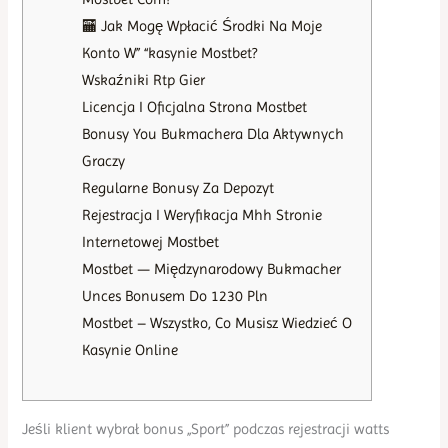
🏧 Jak Mogę Wpłacić Środki Na Moje
Konto W” “kasynie Mostbet?
Wskaźniki Rtp Gier
Licencja I Oficjalna Strona Mostbet
Bonusy You Bukmachera Dla Aktywnych
Graczy
Regularne Bonusy Za Depozyt
Rejestracja I Weryfikacja Mhh Stronie
Internetowej Mоstbеt
Mostbet — Międzynarodowy Bukmacher
Unces Bonusem Do 1230 Pln
Mostbet – Wszystko, Co Musisz Wiedzieć O
Kasynie Online
Jeśli klient wybrał bonus „Sport” podczas rejestracji watts