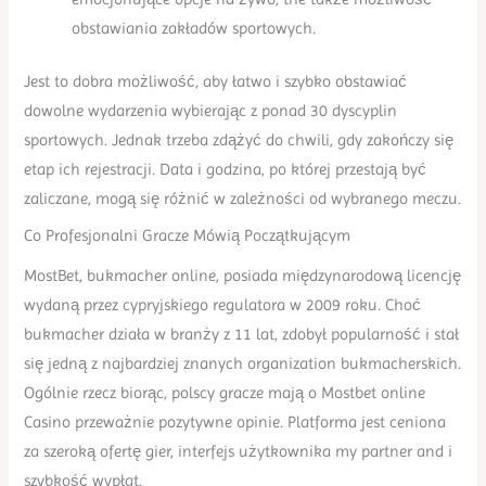
obstawiania zakładów sportowych.
Jest to dobra możliwość, aby łatwo i szybko obstawiać
dowolne wydarzenia wybierając z ponad 30 dyscyplin
sportowych. Jednak trzeba zdążyć do chwili, gdy zakończy się
etap ich rejestracji. Data i godzina, po której przestają być
zaliczane, mogą się różnić w zależności od wybranego meczu.
Co Profesjonalni Gracze Mówią Początkującym
MostBet, bukmacher online, posiada międzynarodową licencję
wydaną przez cypryjskiego regulatora w 2009 roku. Choć
bukmacher działa w branży z 11 lat, zdobył popularność i stał
się jedną z najbardziej znanych organization bukmacherskich.
Ogólnie rzecz biorąc, polscy gracze mają o Mostbet online
Casino przeważnie pozytywne opinie. Platforma jest ceniona
za szeroką ofertę gier, interfejs użytkownika my partner and i
szybkość wypłat.