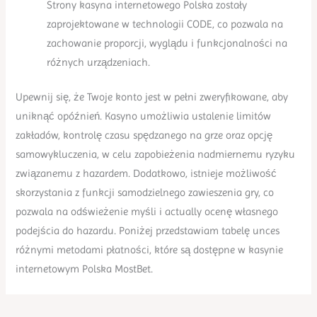
Strony kasyna internetowego Polska zostały
zaprojektowane w technologii CODE, co pozwala na
zachowanie proporcji, wyglądu i funkcjonalności na
różnych urządzeniach.
Upewnij się, że Twoje konto jest w pełni zweryfikowane, aby
uniknąć opóźnień. Kasyno umożliwia ustalenie limitów
zakładów, kontrolę czasu spędzanego na grze oraz opcję
samowykluczenia, w celu zapobieżenia nadmiernemu ryzyku
związanemu z hazardem. Dodatkowo, istnieje możliwość
skorzystania z funkcji samodzielnego zawieszenia gry, co
pozwala na odświeżenie myśli i actually ocenę własnego
podejścia do hazardu. Poniżej przedstawiam tabelę unces
różnymi metodami płatności, które są dostępne w kasynie
internetowym Polska MostBet.