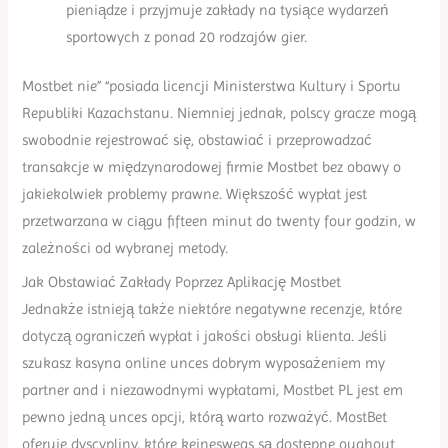
pieniądze i przyjmuje zakłady na tysiące wydarzeń
sportowych z ponad 20 rodzajów gier.
Mostbet nie” “posiada licencji Ministerstwa Kultury i Sportu
Republiki Kazachstanu. Niemniej jednak, polscy gracze mogą
swobodnie rejestrować się, obstawiać i przeprowadzać
transakcje w międzynarodowej firmie Mostbet bez obawy o
jakiekolwiek problemy prawne. Większość wypłat jest
przetwarzana w ciągu fifteen minut do twenty four godzin, w
zależności od wybranej metody.
Jak Obstawiać Zakłady Poprzez Aplikację Mostbet
Jednakże istnieją także niektóre negatywne recenzje, które
dotyczą ograniczeń wypłat i jakości obsługi klienta. Jeśli
szukasz kasyna online unces dobrym wyposażeniem my
partner and i niezawodnymi wypłatami, Mostbet PL jest em
pewno jedną unces opcji, którą warto rozważyć. MostBet
oferuje dyscypliny, które keineswegs są dostępne oughout