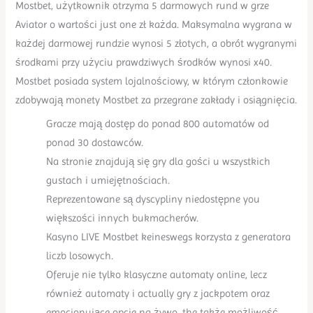
Mostbet, użytkownik otrzyma 5 darmowych rund w grze
Aviator o wartości just one zł każda. Maksymalna wygrana w
każdej darmowej rundzie wynosi 5 złotych, a obrót wygranymi
środkami przy użyciu prawdziwych środków wynosi x40.
Mostbet posiada system lojalnościowy, w którym członkowie
zdobywają monety Mostbet za przegrane zakłady i osiągnięcia.
Gracze mają dostęp do ponad 800 automatów od
ponad 30 dostawców.
Na stronie znajdują się gry dla gości u wszystkich
gustach i umiejętnościach.
Reprezentowane są dyscypliny niedostępne you
większości innych bukmacherów.
Kasyno LIVE Mostbet keineswegs korzysta z generatora
liczb losowych.
Oferuje nie tylko klasyczne automaty online, lecz
również automaty i actually gry z jackpotem oraz
emocjonujące opcje na żywo, the także możliwość