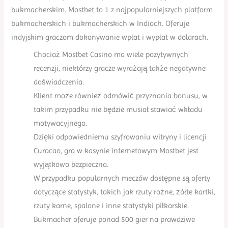
bukmacherskim. Mostbet to 1 z najpopularniejszych platform
bukmacherskich i bukmacherskich w Indiach. Oferuje
indyjskim graczom dokonywanie wpłat i wypłat w dolarach.
Chociaż Mostbet Casino ma wiele pozytywnych
recenzji, niektórzy gracze wyrażają także negatywne
doświadczenia.
Klient może również odmówić przyznania bonusu, w
takim przypadku nie będzie musiał stawiać wkładu
motywacyjnego.
Dzięki odpowiedniemu szyfrowaniu witryny i licencji
Curacao, gra w kasynie internetowym Mostbet jest
wyjątkowo bezpieczna.
W przypadku popularnych meczów dostępne są oferty
dotyczące statystyk, takich jak rzuty rożne, żółte kartki,
rzuty karne, spalone i inne statystyki piłkarskie.
Bukmacher oferuje ponad 500 gier na prawdziwe