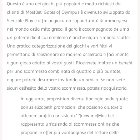
Questo è uno dei giochi più popolari e molto richiesti dai
clienti di MostBet. Gates of Olympus è divenuto sviluppato da
Sensible Play e offre ai giocatori l’opportunità di immergersi
nel mondo della mito greca. Il gara è accompagnato de uma
un potente dio il cui emblema è anche algun simbolo scatter.
Una pratica categorizzazione dei giochi e vari filtri vi
permettono di selezionare de manera acelerada e facilmente
algun gioco adatto ai vostri gusti. Riceverete inoltre un benefit
per una scommessa combinata di quattro o più puntate,
oppure potrete desumere invitando un amico. Se non siete
sicuri dell’esito della vostra scommessa, potete riacquistarla.
In aggiunta, proposition diverse tipologie pada quote,
bonus elizabeth promozioni che possono aiutare a
ottenere profitti consistenti.” “[newline]Mostbet
rappresenta un’azienda di scommesse online che
propone le offer più vantaggiose del settore delle