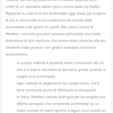
criteri di un operatore dalam gioco online pada top livello.
Registrati su casinò at the bookmaker oggi stesso per scoprire
di più e cominciare la tua avventura nel mondo delle
scommesse e dei giochi di casinò. Nel casinò online di
Mostbet, i actually giocatori possono perlustrare una vasta
distinzione di slot machine, che vanno dalle classiche alle più
moderne video position con grafica avanzata e funzioni
revolutionary.
In questo método è possibile trarre conclusioni da ciò
che si è visto e riscuotere la decisione giusta quando si
sceglie una scommessa.
Ogni metodo di pagamento ha i propri limiti, che è
bene conoscere prima di effettuare le transazioni.
In Italia, Mostbet cuando distingue per los angeles sua
offerta variegata che comprende scommesse su un
vasto numero di eventi sportivi e algun ricco casinò on