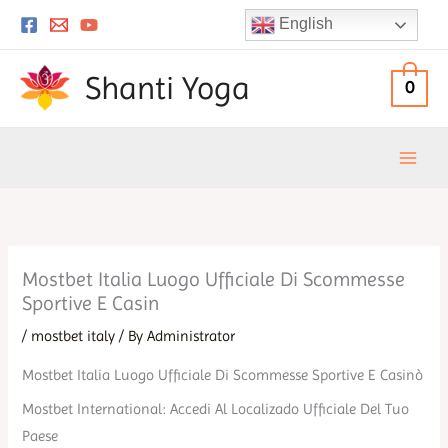
Skip
English
to
content
Shanti Yoga
0
Mostbet Italia Luogo Ufficiale Di Scommesse
Sportive E Casin
/
mostbet italy
/ By
Administrator
Mostbet Italia Luogo Ufficiale Di Scommesse Sportive E Casinò
Mostbet International: Accedi Al Localizado Ufficiale Del Tuo
Paese