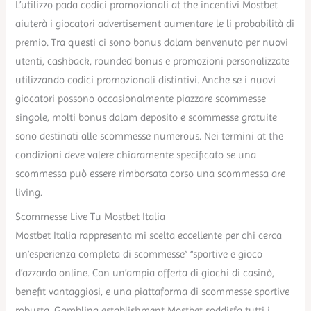
L’utilizzo pada codici promozionali at the incentivi Mostbet
aiuterà i giocatori advertisement aumentare le li probabilità di
premio. Tra questi ci sono bonus dalam benvenuto per nuovi
utenti, cashback, rounded bonus e promozioni personalizzate
utilizzando codici promozionali distintivi. Anche se i nuovi
giocatori possono occasionalmente piazzare scommesse
singole, molti bonus dalam deposito e scommesse gratuite
sono destinati alle scommesse numerous. Nei termini at the
condizioni deve valere chiaramente specificato se una
scommessa può essere rimborsata corso una scommessa are
living.
Scommesse Live Tu Mostbet Italia
Mostbet Italia rappresenta mi scelta eccellente per chi cerca
un’esperienza completa di scommesse” “sportive e gioco
d’azzardo online. Con un’ampia offerta di giochi di casinò,
benefit vantaggiosi, e una piattaforma di scommesse sportive
robusta, Gambling establishment Mostbet soddisfa tutti i