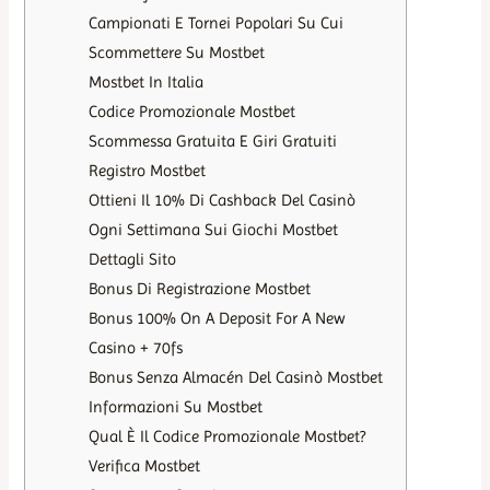
Campionati E Tornei Popolari Su Cui
Scommettere Su Mostbet
Mostbet In Italia
Codice Promozionale Mostbet
Scommessa Gratuita E Giri Gratuiti
Registro Mostbet
Ottieni Il 10% Di Cashback Del Casinò
Ogni Settimana Sui Giochi Mostbet
Dettagli Sito
Bonus Di Registrazione Mostbet
Bonus 100% On A Deposit For A New
Casino + 70fs
Bonus Senza Almacén Del Casinò Mostbet
Informazioni Su Mostbet
Qual È Il Codice Promozionale Mostbet?
Verifica Mostbet