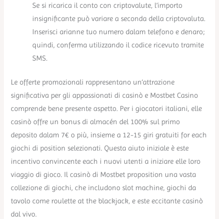
Se si ricarica il conto con criptovalute, l’importo
insignificante può variare a seconda della criptovaluta.
Inserisci arianne tuo numero dalam telefono e denaro;
quindi, conferma utilizzando il codice ricevuto tramite
SMS.
Le offerte promozionali rappresentano un’attrazione
significativa per gli appassionati di casinò e Mostbet Casino
comprende bene presente aspetto. Per i giocatori italiani, elle
casinò offre un bonus di almacén del 100% sul primo
deposito dalam 7€ o più, insieme a 12-15 giri gratuiti for each
giochi di position selezionati. Questa aiuto iniziale è este
incentivo convincente each i nuovi utenti a iniziare elle loro
viaggio di gioco. Il casinò di Mostbet proposition una vasta
collezione di giochi, che includono slot machine, giochi da
tavolo come roulette at the blackjack, e este eccitante casinò
dal vivo.