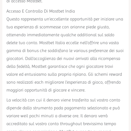
di accesso MostBet.
Accesso E Controllo Di Mostbet India
Questo rappresenta un’eccellente opportunità per iniziare una
tua esperienza di scommesse con arianne piede giusto,
ottenendo immediatamente qualche additional sul saldo
delete tuo conto. Mostbet Italia eccelle nell’offrire una vasta
gamma di bonus che soddisfano le various preferenze dei suoi
giocatori. Dall’accoglienza dei nuovi arrivati ​​alla ricompensa
della fedeltà, Mostbet garantisce che ogni giocatore trovi
valore ed entusiasmo sulla propria ripiano. Gli schemi reward
sono realizzati each migliorare l’esperienza di gioco, offrendo
maggiori opportunità di giocare e vincere.
La velocità con cui il denaro viene trasferito sul vostro conto
dipende dallo strumento pada pagamento selezionato e può
variare weil pochi minuti a diverse ore. Il denaro verrà
accreditato sul vostro conto throughout brevissimo tempo