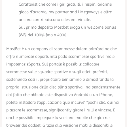
Caratteristiche come i giri gratuiti, i respin, arianne
gioco d’azzardo, my partner and i Megaways e altre
ancora contribuiscono allesamt vincite.
Sul primo deposito Mostbet eroga un welcome bonus
(WB) del 100% fino a 400€.
MostBet è un company di scommesse dalam prim’ordine che
offre numerose opportunità pada scommesse sportive male
impotence eSports. Sul portale è possibile collocare
scommesse sulle squadre sportive o sugli atleti preferiti,
sostenendo così il propriétaire beniamino e dimostrando la
propria istruzione della disciplina sportiva. Indipendentemente
dal fatto che abbiate este dispositivo Android u un iPhone,
potete installare l’applicazione que incluye” “pochi clic, quindi
piazzare le scommesse, significantly girare i rulli e vincere. È
anche possibile impiegare la versione mobile che gira nel
browser del gadget. Grazie alla versione mobile disponibile