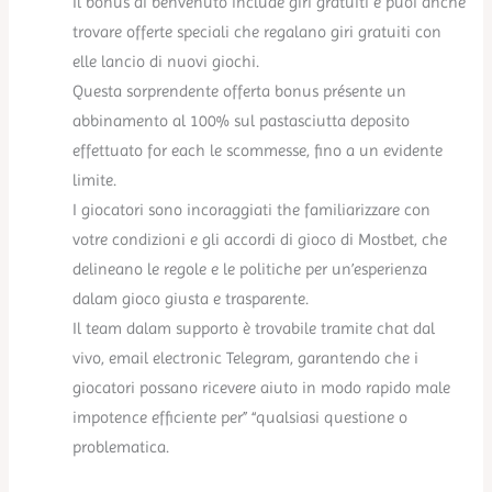
Il bonus di benvenuto include giri gratuiti e puoi anche
trovare offerte speciali che regalano giri gratuiti con
elle lancio di nuovi giochi.
Questa sorprendente offerta bonus présente un
abbinamento al 100% sul pastasciutta deposito
effettuato for each le scommesse, fino a un evidente
limite.
I giocatori sono incoraggiati the familiarizzare con
votre condizioni e gli accordi di gioco di Mostbet, che
delineano le regole e le politiche per un’esperienza
dalam gioco giusta e trasparente.
Il team dalam supporto è trovabile tramite chat dal
vivo, email electronic Telegram, garantendo che i
giocatori possano ricevere aiuto in modo rapido male
impotence efficiente per” “qualsiasi questione o
problematica.