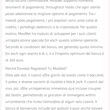
senza alcuna commissione. MostBet supporta numerosi
strumenti di pagamento, throughout modo che ogni utente
possa selezionare la migliore opzione di pagamento. Tra i
metodi pada pagamento, i più popolari sono votre carte di
credito, i portafogli elettronici e le criptovalute. Per questo
motivo, MostBet ha risoluto di sviluppare per i suoi clienti
un’applicazione speciale for each questo sistema operante.
Secondo le condizioni del bonus, are generally quota minima
for each ogni evento è di 1, 4 e l’importo optimum del bonus è
di 300 euro.
Perché Dovresti Registrarti Tu Mostbet?
Oltre alle slot, il casinò offre giochi da tavolo come il baccarat,
il poker, e diverse varianti di roulette e black jack. Il casinò dal
vivo, poi, offre un’esperienza immersiva que incluye croupier
dal festón, permettendo ai giocatori di immergersi within
un’ambiente che ricrea l’atmosfera di algun vero casinò. Il
bonus di benvenuto include giri gratuiti e puoi anche trovare