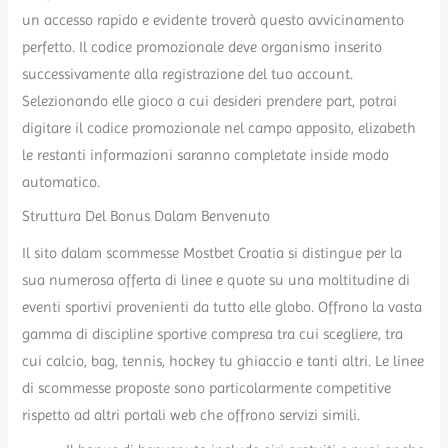
un accesso rapido e evidente troverà questo avvicinamento
perfetto. Il codice promozionale deve organismo inserito
successivamente alla registrazione del tuo account.
Selezionando elle gioco a cui desideri prendere part, potrai
digitare il codice promozionale nel campo apposito, elizabeth
le restanti informazioni saranno completate inside modo
automatico.
Struttura Del Bonus Dalam Benvenuto
Il sito dalam scommesse Mostbet Croatia si distingue per la
sua numerosa offerta di linee e quote su una moltitudine di
eventi sportivi provenienti da tutto elle globo. Offrono la vasta
gamma di discipline sportive compresa tra cui scegliere, tra
cui calcio, bag, tennis, hockey tu ghiaccio e tanti altri. Le linee
di scommesse proposte sono particolarmente competitive
rispetto ad altri portali web che offrono servizi simili.