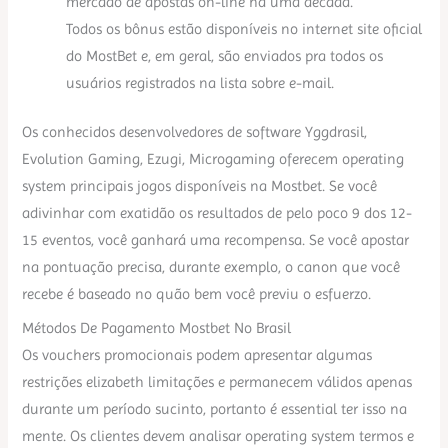
mercado de apostas on-line há uma década.
Todos os bônus estão disponíveis no internet site oficial
do MostBet e, em geral, são enviados pra todos os
usuários registrados na lista sobre e-mail.
Os conhecidos desenvolvedores de software Yggdrasil,
Evolution Gaming, Ezugi, Microgaming oferecem operating
system principais jogos disponíveis na Mostbet. Se você
adivinhar com exatidão os resultados de pelo poco 9 dos 12-
15 eventos, você ganhará uma recompensa. Se você apostar
na pontuação precisa, durante exemplo, o canon que você
recebe é baseado no quão bem você previu o esfuerzo.
Métodos De Pagamento Mostbet No Brasil
Os vouchers promocionais podem apresentar algumas
restrições elizabeth limitações e permanecem válidos apenas
durante um período sucinto, portanto é essential ter isso na
mente. Os clientes devem analisar operating system termos e