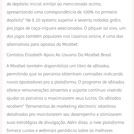
de depósito inicial similar ao mencionado acima,
apresentando uma correspondência de 100% no primeiro
depósito” “de $ 20 systems superior e seventy rodadas grátis
pra jogos de caça-níqueis selecionados. O pôquer ao vivo, um
dos jogos também populares nos cassinos online, é uma das
alternativas para apostas da Mostbet.
Contatos Elizabeth Apoio Ao Usuario Da Mostbet Brasil
A Mostbet também disponibiliza um libro de afiliados,
permitindo que os parceiros obtenham comissões indicando
novos apostadores pra a plataforma. O programa de afiliados
oferece remunerações atraentes e suporte contínuo visando
ajudar os parceiros a maximizarem seus lucros. Os afiliados
recebem” “ferramentas de marketing electronic relatórios
detalhados pra monitorarem seu desempenho e otimizarem
suas estratégias de divulgação. Além disso, a new plataforma
fornece cursos e webinars periódicos sobre as melhores