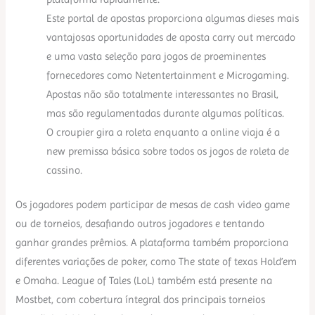
Este portal de apostas proporciona algumas dieses mais
vantajosas oportunidades de aposta carry out mercado
e uma vasta seleção para jogos de proeminentes
fornecedores como Netentertainment e Microgaming.
Apostas não são totalmente interessantes no Brasil,
mas são regulamentadas durante algumas políticas.
O croupier gira a roleta enquanto a online viaja é a
new premissa básica sobre todos os jogos de roleta de
cassino.
Os jogadores podem participar de mesas de cash video game
ou de torneios, desafiando outros jogadores e tentando
ganhar grandes prêmios. A plataforma também proporciona
diferentes variações de poker, como The state of texas Hold’em
e Omaha. League of Tales (LoL) também está presente na
Mostbet, com cobertura íntegral dos principais torneios