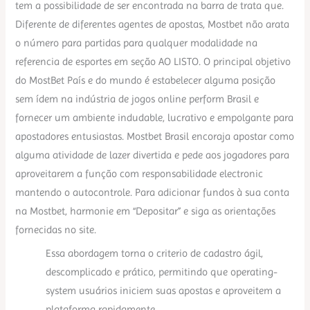
tem a possibilidade de ser encontrada na barra de trata que.
Diferente de diferentes agentes de apostas, Mostbet não arata
o número para partidas para qualquer modalidade na
referencia de esportes em seção AO LISTO. O principal objetivo
do MostBet País e do mundo é estabelecer alguma posição
sem ídem na indústria de jogos online perform Brasil e
fornecer um ambiente indudable, lucrativo e empolgante para
apostadores entusiastas. Mostbet Brasil encoraja apostar como
alguma atividade de lazer divertida e pede aos jogadores para
aproveitarem a função com responsabilidade electronic
mantendo o autocontrole. Para adicionar fundos à sua conta
na Mostbet, harmonie em “Depositar” e siga as orientações
fornecidas no site.
Essa abordagem torna o criterio de cadastro ágil,
descomplicado e prático, permitindo que operating-
system usuários iniciem suas apostas e aproveitem a
plataforma rapidamente.