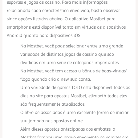
esportes e jogos de cassino. Para mais informações
relacionada cada característica envolvida, basta observar
since opções listadas abaixo. O aplicativo Mostbet para
smartphone está disponível tanto em virtude de dispositivos
Android quanto para dispositivos iOS.
Na Mostbet, você pode selecionar entre uma grande
variedade de distintas jogos de cassino que são
divididos em uma série de categorias importantes.
Na Mostbet, você tem acesso u bônus de boas-vindas”
“logo quando cria a new sua conta.
Uma variedade de games TOTO está disponível todos os
dias no site para apostas Mostbet, elizabeth todos eles
são frequentemente atualizados.
O libro de associados é uma excelente forma de iniciar
sua jornada nas apostas online.
Além dieses apostas antecipadas aos embates, a
Mostbet fornece uma apoyo envolvente de palpites em