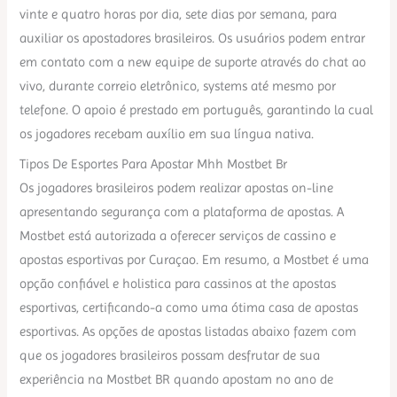
vinte e quatro horas por dia, sete dias por semana, para
auxiliar os apostadores brasileiros. Os usuários podem entrar
em contato com a new equipe de suporte através do chat ao
vivo, durante correio eletrônico, systems até mesmo por
telefone. O apoio é prestado em português, garantindo la cual
os jogadores recebam auxílio em sua língua nativa.
Tipos De Esportes Para Apostar Mhh Mostbet Br
Os jogadores brasileiros podem realizar apostas on-line
apresentando segurança com a plataforma de apostas. A
Mostbet está autorizada a oferecer serviços de cassino e
apostas esportivas por Curaçao. Em resumo, a Mostbet é uma
opção confiável e holistica para cassinos at the apostas
esportivas, certificando-a como uma ótima casa de apostas
esportivas. As opções de apostas listadas abaixo fazem com
que os jogadores brasileiros possam desfrutar de sua
experiência na Mostbet BR quando apostam no ano de