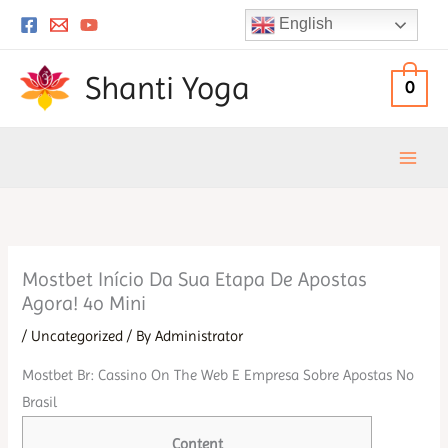
Skip
English
to
content
Shanti Yoga
0
Mostbet Início Da Sua Etapa De Apostas
Agora! 4o Mini
/
Uncategorized
/ By
Administrator
Mostbet Br: Cassino On The Web E Empresa Sobre Apostas No
Brasil
Content