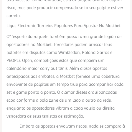
risco, mas pode producir compensado se to seu palpite estiver
correto.
Ligas Electronic Torneios Populares Para Apostar Na Mostbet
O” “esporte da raquete também possui uma grande legião de
apostadores na Mostbet. Torcedores podem arriscar teus
palpites em disputas como Wimbledon, Roland Garros e
PEOPLE Open, competições estas que compõem um
calendário maior carry out tênis. Além dieses apostas
antecipadas aos embates, a Mostbet fornece uma cobertura
envolvente de palpites em tempo true para acompanhar cada
set e game ponto a ponto. O clamor dieses arquibancadas
ecoa conforme a bola zune de um lado a outro da rede,
enquanto os apostadores vibram a cada voleio ou direita
vencedora de seus tenistas de estimação.
Embora as apostas envolvam riscos, nada se compara à