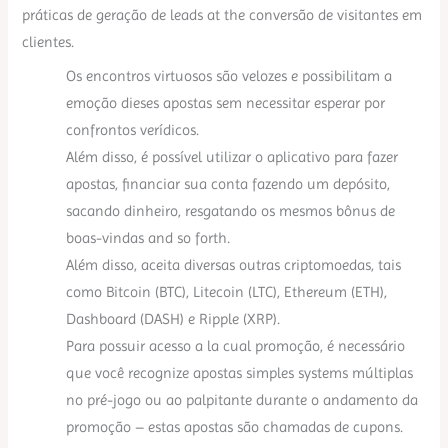
práticas de geração de leads at the conversão de visitantes em
clientes.
Os encontros virtuosos são velozes e possibilitam a
emoção dieses apostas sem necessitar esperar por
confrontos verídicos.
Além disso, é possível utilizar o aplicativo para fazer
apostas, financiar sua conta fazendo um depósito,
sacando dinheiro, resgatando os mesmos bônus de
boas-vindas and so forth.
Além disso, aceita diversas outras criptomoedas, tais
como Bitcoin (BTC), Litecoin (LTC), Ethereum (ETH),
Dashboard (DASH) e Ripple (XRP).
Para possuir acesso a la cual promoção, é necessário
que você recognize apostas simples systems múltiplas
no pré-jogo ou ao palpitante durante o andamento da
promoção – estas apostas são chamadas de cupons.