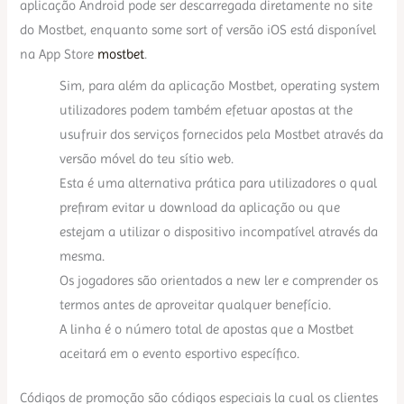
aplicação Android pode ser descarregada diretamente no site
do Mostbet, enquanto some sort of versão iOS está disponível
na App Store
mostbet
.
Sim, para além da aplicação Mostbet, operating system
utilizadores podem também efetuar apostas at the
usufruir dos serviços fornecidos pela Mostbet através da
versão móvel do teu sítio web.
Esta é uma alternativa prática para utilizadores o qual
prefiram evitar u download da aplicação ou que
estejam a utilizar o dispositivo incompatível através da
mesma.
Os jogadores são orientados a new ler e comprender os
termos antes de aproveitar qualquer benefício.
A linha é o número total de apostas que a Mostbet
aceitará em o evento esportivo específico.
Códigos de promoção são códigos especiais la cual os clientes