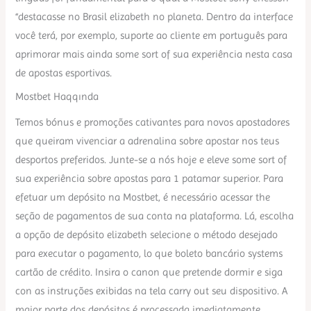
“destacasse no Brasil elizabeth no planeta. Dentro da interface
você terá, por exemplo, suporte ao cliente em português para
aprimorar mais ainda some sort of sua experiência nesta casa
de apostas esportivas.
Mostbet Haqqında
Temos bónus e promoções cativantes para novos apostadores
que queiram vivenciar a adrenalina sobre apostar nos teus
desportos preferidos. Junte-se a nós hoje e eleve some sort of
sua experiência sobre apostas para 1 patamar superior. Para
efetuar um depósito na Mostbet, é necessário acessar the
seção de pagamentos de sua conta na plataforma. Lá, escolha
a opção de depósito elizabeth selecione o método desejado
para executar o pagamento, lo que boleto bancário systems
cartão de crédito. Insira o canon que pretende dormir e siga
con as instruções exibidas na tela carry out seu dispositivo. A
maior parte dos depósitos é processada imediatamente,