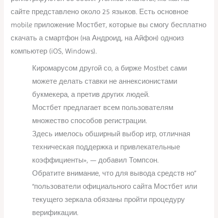
сайте представлено около 25 языков. Есть основное
mobile приложение Мостбет, которые вы смогу бесплатно
скачать а смартфон (на Андроид, на Айфон) одноиз
компьютер (iOS, Windows).
Киромарусом другой со, а бирже Mostbet сами
можете делать ставки не аннексионистами
букмекера, а претив других людей.
Мостбет предлагает всем пользователям
множество способов регистрации.
Здесь имелось обширный выбор игр, отличная
техническая поддержка и привлекательные
коэффициенты», — добавил Томпсон.
Обратите внимание, что для вывода средств но”
“пользователи официального сайта Мостбет или
текущего зеркала обязаны пройти процедуру
верификации.