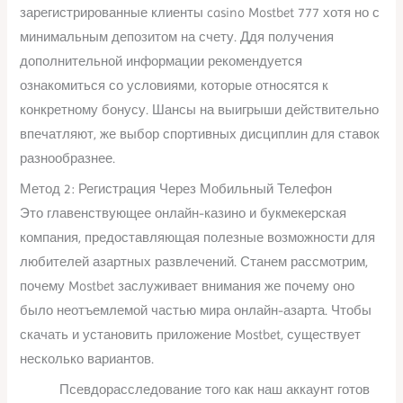
зарегистрированные клиенты casino Mostbet 777 хотя но с
минимальным депозитом на счету. Ддя получения
дополнительной информации рекомендуется
ознакомиться со условиями, которые относятся к
конкретному бонусу. Шансы на выигрыши действительно
впечатляют, же выбор спортивных дисциплин для ставок
разнообразнее.
Метод 2: Регистрация Через Мобильный Телефон
Это главенствующее онлайн-казино и букмекерская
компания, предоставляющая полезные возможности для
любителей азартных развлечений. Станем рассмотрим,
почему Mostbet заслуживает внимания же почему оно
было неотъемлемой частью мира онлайн-азарта. Чтобы
скачать и установить приложение Mostbet, существует
несколько вариантов.
Псевдорасследование того как наш аккаунт готов