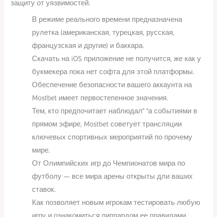
защиту от уязвимостей.
В режиме реального времени предназначена
рулетка (американская, турецкая, русская,
французская и другие) и баккара.
Скачать на iOS приложение не получится, же как у
букмекера пока нет софта для этой платформы.
Обеспечение безопасности вашего аккаунта на
Mostbet имеет первостепенное значения.
Тем, кто предпочитает наблюдал” “а событиями в
прямом эфире, Mostbet советует трансляции
ключевых спортивных мероприятий по прочему
мире.
От Олимпийских игр до Чемпионатов мира по
футболу — все мира арены открыты дли ваших
ставок.
Как позволяет новым игрокам тестировать любую
игру и ознакомиться пиппардом ее правилами