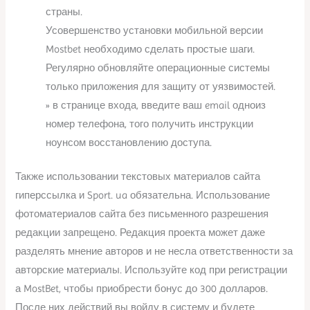
страны.
Усовершенство установки мобильной версии
Mostbet необходимо сделать простые шаги.
Регулярно обновляйте операционные системы
только приложения для защиту от уязвимостей.
» в странице входа, введите ваш email одноиз
номер телефона, того получить инструкции
ноунсом восстановлению доступа.
Также использовании текстовых материалов сайта
гиперссылка и Sport. ua обязательна. Использование
фотоматериалов сайта без письменного разрешения
редакции запрещено. Редакция проекта может даже
разделять мнение авторов и не несла ответственности за
авторские материалы. Используйте код при регистрации
а MostBet, чтобы приобрести бонус до 300 долларов.
После них действий вы войду в систему и будете