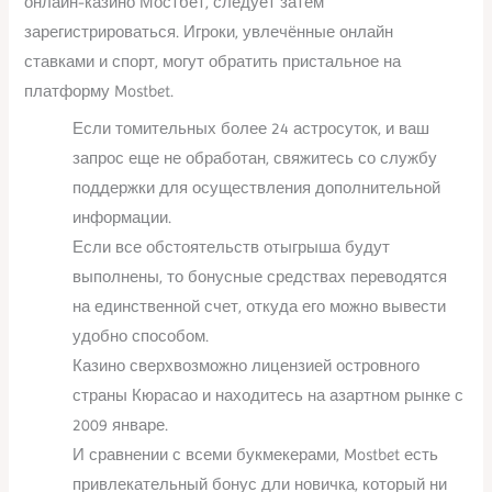
онлайн-казино Мостбет, следует затем
зарегистрироваться. Игроки, увлечённые онлайн
ставками и спорт, могут обратить пристальное на
платформу Mostbet.
Если томительных более 24 астросуток, и ваш
запрос еще не обработан, свяжитесь со службу
поддержки для осуществления дополнительной
информации.
Если все обстоятельств отыгрыша будут
выполнены, то бонусные средствах переводятся
на единственной счет, откуда его можно вывести
удобно способом.
Казино сверхвозможно лицензией островного
страны Кюрасао и находитесь на азартном рынке с
2009 январе.
И сравнении с всеми букмекерами, Mostbet есть
привлекательный бонус дли новичка, который ни