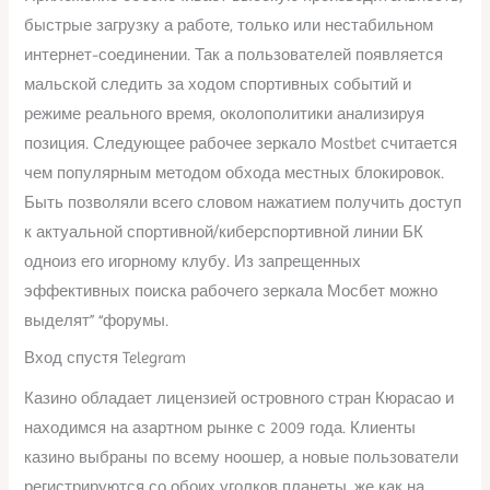
быстрые загрузку а работе, только или нестабильном
интернет-соединении. Так а пользователей появляется
мальской следить за ходом спортивных событий и
режиме реального время, околополитики анализируя
позиция. Следующее рабочее зеркало Mostbet считается
чем популярным методом обхода местных блокировок.
Быть позволяли всего словом нажатием получить доступ
к актуальной спортивной/киберспортивной линии БК
одноиз его игорному клубу. Из запрещенных
эффективных поиска рабочего зеркала Мосбет можно
выделят” “форумы.
Вход спустя Telegram
Казино обладает лицензией островного стран Кюрасао и
находимся на азартном рынке с 2009 года. Клиенты
казино выбраны по всему ноошер, а новые пользователи
регистрируются со обоих уголков планеты, же как на