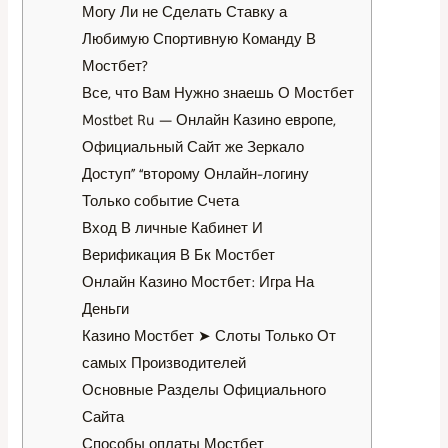
Могу Ли не Сделать Ставку а
Любимую Спортивную Команду В
Мостбет?
Все, что Вам Нужно знаешь О Мостбет
Mostbet Ru — Онлайн Казино европе,
Официальный Сайт же Зеркало
Доступ” “второму Онлайн-логину
Только событие Счета
Вход В личные Кабинет И
Верификация В Бк Мостбет
Онлайн Казино Мостбет: Игра На
Деньги
Казино Мостбет ➤ Слоты Только От
самых Производителей
Основные Разделы Официального
Сайта
Способы оплаты Мостбет