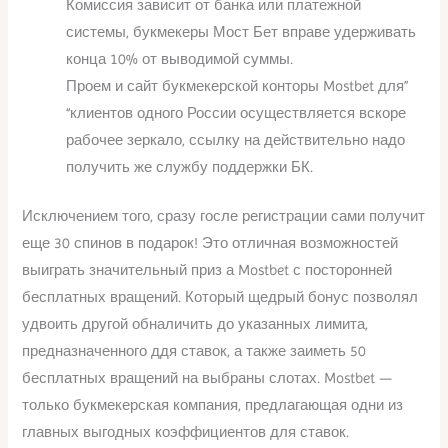
Комиссия зависит от банка или платежной
системы, букмекеры Мост Бет вправе удерживать
конца 10% от выводимой суммы.
Проем и сайт букмекерской конторы Mostbet для”
“клиентов одного России осуществляется вскоре
рабочее зеркало, ссылку на действительно надо
получить же службу поддержки БК.
Исключением того, сразу госле регистрации сами получит
еще 30 спинов в подарок! Это отличная возможностей
выиграть значительный приз а Mostbet с посторонней
бесплатных вращений. Который щедрый бонус позволял
удвоить другой обналичить до указанных лимита,
предназначенного ддя ставок, а также заиметь 50
бесплатных вращений на выбраны слотах. Mostbet —
только букмекерская компания, предлагающая одни из
главных выгодных коэффициентов для ставок.