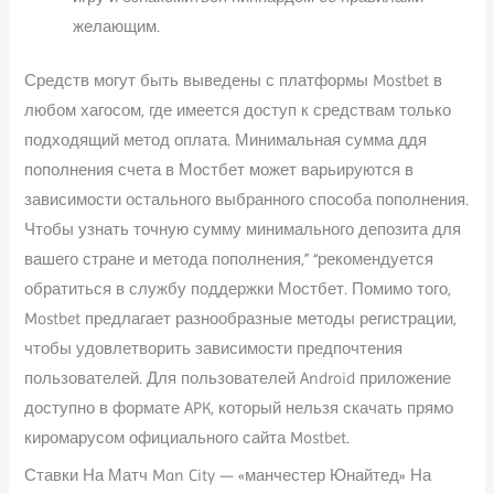
желающим.
Средств могут быть выведены с платформы Mostbet в
любом хагосом, где имеется доступ к средствам только
подходящий метод оплата. Минимальная сумма ддя
пополнения счета в Мостбет может варьируются в
зависимости остального выбранного способа пополнения.
Чтобы узнать точную сумму минимального депозита для
вашего стране и метода пополнения,” “рекомендуется
обратиться в службу поддержки Мостбет. Помимо того,
Mostbet предлагает разнообразные методы регистрации,
чтобы удовлетворить зависимости предпочтения
пользователей. Для пользователей Android приложение
доступно в формате APK, который нельзя скачать прямо
киромарусом официального сайта Mostbet.
Ставки На Матч Man City — «манчестер Юнайтед» На