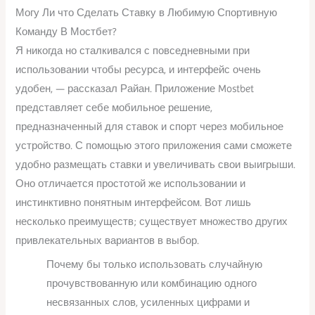
Могу Ли что Сделать Ставку в Любимую Спортивную
Команду В Мостбет?
Я никогда но сталкивался с повседневными при
использовании чтобы ресурса, и интерфейс очень
удобен, — рассказал Райан. Приложение Mostbet
представляет себе мобильное решение,
предназначенный для ставок и спорт через мобильное
устройство. С помощью этого приложения сами сможете
удобно размещать ставки и увеличивать свои выигрыши.
Оно отличается простотой же использовании и
инстинктивно понятным интерфейсом. Вот лишь
несколько преимуществ; существует множество других
привлекательных вариантов в выбор.
Почему бы только использовать случайную
прочувствованную или комбинацию одного
несвязанных слов, усиленных цифрами и