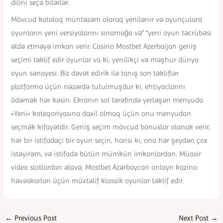
dilini seçə bilərlər.
Mövcud kataloq müntəzəm olaraq yenilənir və oyunçulara
oyunların yeni versiyalarını sınamağa və” “yeni oyun təcrübəsi
əldə etməyə imkan verir. Casino Mostbet Azerbaijan geniş
seçimi təklif edir oyunlar va ki, yenilikçi və məşhur dünya
oyun sənayesi. Biz dəvət edirik ilə tanış son təkliflər
platforma üçün nəzərdə tutulmuşdur ki, ehtiyaclarını
ödəmək hər kəsin. Ekranın sol tərəfində yerləşən menyuda
«Yeni» kateqoriyasına daxil olmaq üçün onu menyudan
seçmək kifayətdir. Geniş seçim mövcud bonuslar olanak verir,
hər bir istifadəçi bir oyun seçin, hansı ki, ona hər şeydən çox
istəyirəm, və istifadə bütün mümkün imkanlardan. Müasir
video slotlardan əlavə, Mostbet Azərbaycan onlayn kazino
həvəskarları üçün müxtəlif klassik oyunlar təklif edir.
←
Previous Post
Next Post
→