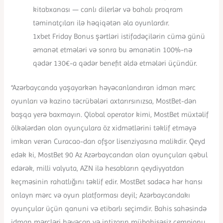
kitabxanası — canlı dilerlər və bahalı proqram
təminatçıları ilə həqiqətən əla oyunlardır.
1xbet Friday Bonus şərtləri istifadəçilərin cümə günü
əmanət etmələri və sonra bu əmanətin 100%-nə
qədər 130€-a qədər benefit əldə etmələri üçündür.
“Azərbaycanda yaşayarkən həyəcanlandıran idman mərc
oyunları və kazino təcrübələri axtarırsınızsa, MostBet-dən
başqa yerə baxmayın. Qlobal operator kimi, MostBet müxtəlif
ölkələrdən olan oyunçulara öz xidmətlərini təklif etməyə
imkan verən Curacao-dan ofşor lisenziyasına malikdir. Qeyd
edək ki, MostBet 90 Az Azərbaycandan olan oyunçuları qəbul
edərək, milli valyuta, AZN ilə hesabların qeydiyyatdan
keçməsinin rahatlığını təklif edir. MostBet sadəcə hər hansı
onlayn mərc və oyun platforması deyil; Azərbaycandakı
oyunçular üçün qanuni və etibarlı seçimdir. Bahis sahəsində
idman mərcləri həyəcan və intizarın mübahisəsiz çempionu