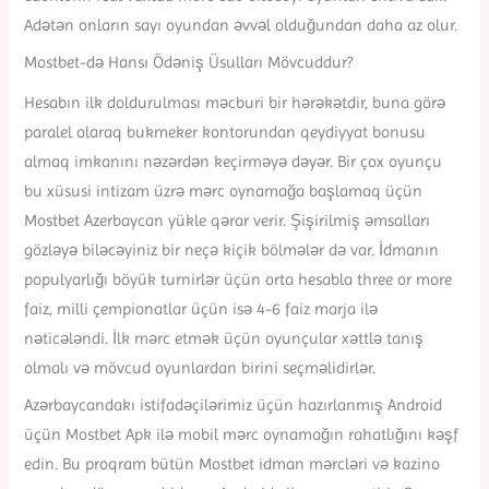
Adətən onların sayı oyundan əvvəl olduğundan daha az olur.
Mostbet-də Hansı Ödəniş Üsulları Mövcuddur?
Hesabın ilk doldurulması məcburi bir hərəkətdir, buna görə
paralel olaraq bukmeker kontorundan qeydiyyat bonusu
almaq imkanını nəzərdən keçirməyə dəyər. Bir çox oyunçu
bu xüsusi intizam üzrə mərc oynamağa başlamaq üçün
Mostbet Azerbaycan yükle qərar verir. Şişirilmiş əmsalları
gözləyə biləcəyiniz bir neçə kiçik bölmələr də var. İdmanın
populyarlığı böyük turnirlər üçün orta hesabla three or more
faiz, milli çempionatlar üçün isə 4-6 faiz marja ilə
nəticələndi. İlk mərc etmək üçün oyunçular xəttlə tanış
olmalı və mövcud oyunlardan birini seçməlidirlər.
Azərbaycandakı istifadəçilərimiz üçün hazırlanmış Android
üçün Mostbet Apk ilə mobil mərc oynamağın rahatlığını kəşf
edin. Bu proqram bütün Mostbet idman mərcləri və kazino