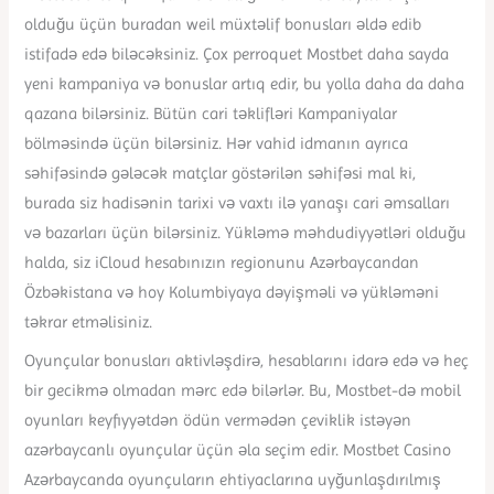
olduğu üçün buradan weil müxtəlif bonusları əldə edib
istifadə edə biləcəksiniz. Çox perroquet Mostbet daha sayda
yeni kampaniya və bonuslar artıq edir, bu yolla daha da daha
qazana bilərsiniz. Bütün cari təklifləri Kampaniyalar
bölməsində üçün bilərsiniz. Hər vahid idmanın ayrıca
səhifəsində gələcək matçlar göstərilən səhifəsi mal ki,
burada siz hadisənin tarixi və vaxtı ilə yanaşı cari əmsalları
və bazarları üçün bilərsiniz. Yükləmə məhdudiyyətləri olduğu
halda, siz iCloud hesabınızın regionunu Azərbaycandan
Özbəkistana və hoy Kolumbiyaya dəyişməli və yükləməni
təkrar etməlisiniz.
Oyunçular bonusları aktivləşdirə, hesablarını idarə edə və heç
bir gecikmə olmadan mərc edə bilərlər. Bu, Mostbet-də mobil
oyunları keyfiyyətdən ödün vermədən çeviklik istəyən
azərbaycanlı oyunçular üçün əla seçim edir. Mostbet Casino
Azərbaycanda oyunçuların ehtiyaclarına uyğunlaşdırılmış