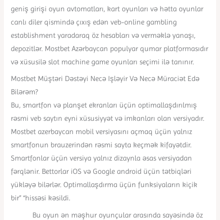
geniş girişi oyun avtomatları, kart oyunları və hətta oyunlar
canlı diler qismində çıxış edən veb-online gambling
establishment yaradaraq öz hesabları və verməklə yanaşı,
depozitlər. Mostbet Azərbaycan populyar qumar platformasıdır
və xüsusilə slot machine game oyunları seçimi ilə tanınır.
Mostbet Müştəri Dəstəyi Necə Işləyir Və Necə Müraciət Edə
Bilərəm?
Bu, smartfon və planşet ekranları üçün optimallaşdırılmış
rəsmi veb saytın eyni xüsusiyyət və imkanları olan versiyadır.
Mostbet azerbaycan mobil versiyasını açmaq üçün yalnız
smartfonun brauzerindən rəsmi sayta keçmək kifayətdir.
Smartfonlar üçün versiya yalnız dizaynla əsas versiyadan
fərqlənir. Bettorlar iOS və Google android üçün tətbiqləri
yükləyə bilərlər. Optimallaşdırma üçün funksiyaların kiçik
bir” “hissəsi kəsildi.
Bu oyun ən məşhur oyunçular arasında sayəsində öz