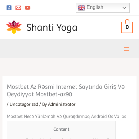
Skip
English
to
content
Shanti Yoga
0
Mostbet Az Rəsmi Internet Saytında Giriş Və
Qeydiyyat Mostbet-az90
/
Uncategorized
/ By
Administrator
Mostbet Necə Yükləmək Və Quraşdırmaq Android Os Va Ios
Content