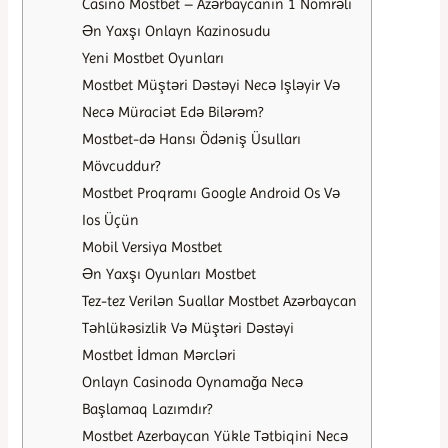
Casino Mostbet – Azərbaycanın 1 Nömrəli
Ən Yaxşı Onlayn Kazinosudu
Yeni Mostbet Oyunları
Mostbet Müştəri Dəstəyi Necə Işləyir Və
Necə Müraciət Edə Bilərəm?
Mostbet-də Hansı Ödəniş Üsulları
Mövcuddur?
Mostbet Proqramı Google Android Os Və
Ios Üçün
Mobil Versiya Mostbet
Ən Yaxşı Oyunları Mostbet
Tez-tez Verilən Suallar Mostbet Azərbaycan
Təhlükəsizlik Və Müştəri Dəstəyi
Mostbet İdman Mərcləri
Onlayn Casinoda Oynamağa Necə
Başlamaq Lazımdır?
Mostbet Azerbaycan Yükle Tətbiqini Necə