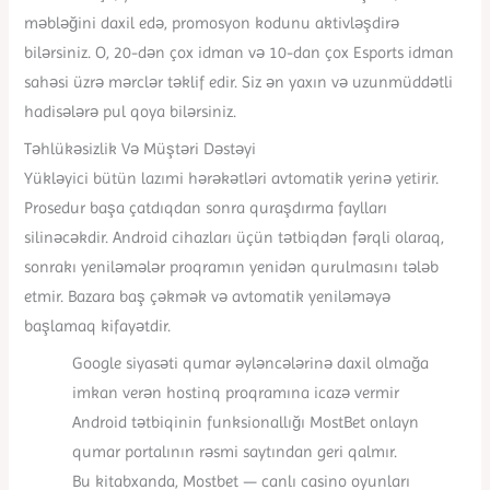
məbləğini daxil edə, promosyon kodunu aktivləşdirə
bilərsiniz. O, 20-dən çox idman və 10-dan çox Esports idman
sahəsi üzrə mərclər təklif edir. Siz ən yaxın və uzunmüddətli
hadisələrə pul qoya bilərsiniz.
Təhlükəsizlik Və Müştəri Dəstəyi
Yükləyici bütün lazımi hərəkətləri avtomatik yerinə yetirir.
Prosedur başa çatdıqdan sonra quraşdırma faylları
silinəcəkdir. Android cihazları üçün tətbiqdən fərqli olaraq,
sonrakı yeniləmələr proqramın yenidən qurulmasını tələb
etmir. Bazara baş çəkmək və avtomatik yeniləməyə
başlamaq kifayətdir.
Google siyasəti qumar əyləncələrinə daxil olmağa
imkan verən hostinq proqramına icazə vermir
Android tətbiqinin funksionallığı MostBet onlayn
qumar portalının rəsmi saytından geri qalmır.
Bu kitabxanda, Mostbet — canlı casino oyunları