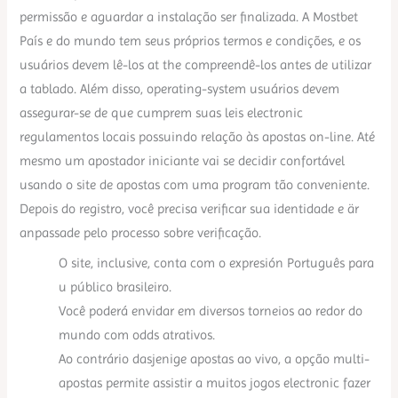
permissão e aguardar a instalação ser finalizada. A Mostbet
País e do mundo tem seus próprios termos e condições, e os
usuários devem lê-los at the compreendê-los antes de utilizar
a tablado. Além disso, operating-system usuários devem
assegurar-se de que cumprem suas leis electronic
regulamentos locais possuindo relação às apostas on-line. Até
mesmo um apostador iniciante vai se decidir confortável
usando o site de apostas com uma program tão conveniente.
Depois do registro, você precisa verificar sua identidade e är
anpassade pelo processo sobre verificação.
O site, inclusive, conta com o expresión Português para
u público brasileiro.
Você poderá envidar em diversos torneios ao redor do
mundo com odds atrativos.
Ao contrário dasjenige apostas ao vivo, a opção multi-
apostas permite assistir a muitos jogos electronic fazer