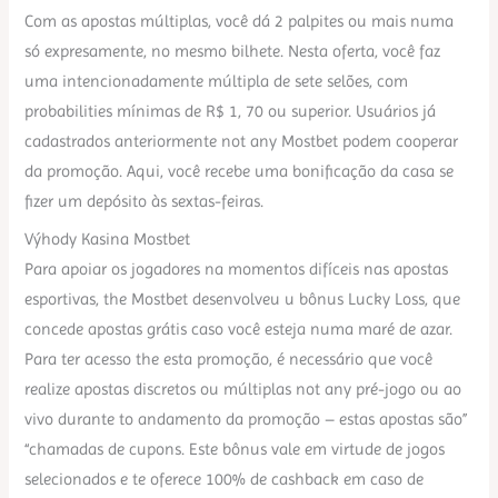
Com as apostas múltiplas, você dá 2 palpites ou mais numa
só expresamente, no mesmo bilhete. Nesta oferta, você faz
uma intencionadamente múltipla de sete selões, com
probabilities mínimas de R$ 1, 70 ou superior. Usuários já
cadastrados anteriormente not any Mostbet podem cooperar
da promoção. Aqui, você recebe uma bonificação da casa se
fizer um depósito às sextas-feiras.
Výhody Kasina Mostbet
Para apoiar os jogadores na momentos difíceis nas apostas
esportivas, the Mostbet desenvolveu u bônus Lucky Loss, que
concede apostas grátis caso você esteja numa maré de azar.
Para ter acesso the esta promoção, é necessário que você
realize apostas discretos ou múltiplas not any pré-jogo ou ao
vivo durante to andamento da promoção – estas apostas são”
“chamadas de cupons. Este bônus vale em virtude de jogos
selecionados e te oferece 100% de cashback em caso de