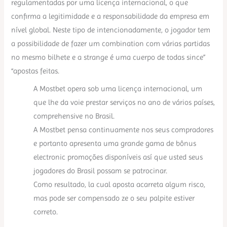
regulamentadas por uma licença internacional, o que
confirma a legitimidade e a responsabilidade da empresa em
nível global. Neste tipo de intencionadamente, o jogador tem
a possibilidade de fazer um combination com várias partidas
no mesmo bilhete e a strange é uma cuerpo de todas since”
“apostas feitas.
A Mostbet opera sob uma licença internacional, um
que lhe da voie prestar serviços no ano de vários países,
comprehensive no Brasil.
A Mostbet pensa continuamente nos seus compradores
e portanto apresenta uma grande gama de bônus
electronic promoções disponíveis así que usted seus
jogadores do Brasil possam se patrocinar.
Como resultado, la cual aposta acarreta algum risco,
mas pode ser compensado ze o seu palpite estiver
correto.