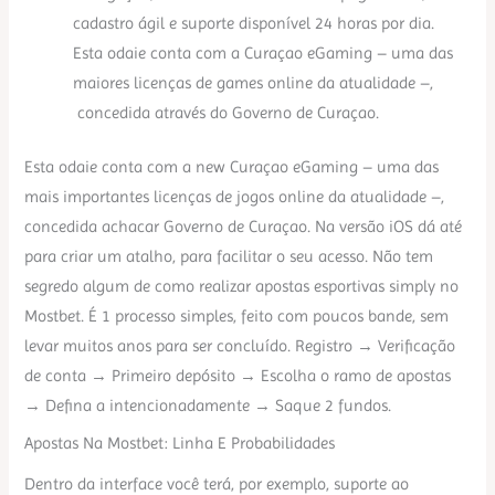
cadastro ágil e suporte disponível 24 horas por dia.
Esta odaie conta com a Curaçao eGaming – uma das
maiores licenças de games online da atualidade –,
concedida através do Governo de Curaçao.
Esta odaie conta com a new Curaçao eGaming – uma das
mais importantes licenças de jogos online da atualidade –,
concedida achacar Governo de Curaçao. Na versão iOS dá até
para criar um atalho, para facilitar o seu acesso. Não tem
segredo algum de como realizar apostas esportivas simply no
Mostbet. É 1 processo simples, feito com poucos bande, sem
levar muitos anos para ser concluído. Registro → Verificação
de conta → Primeiro depósito → Escolha o ramo de apostas
→ Defina a intencionadamente → Saque 2 fundos.
Apostas Na Mostbet: Linha E Probabilidades
Dentro da interface você terá, por exemplo, suporte ao