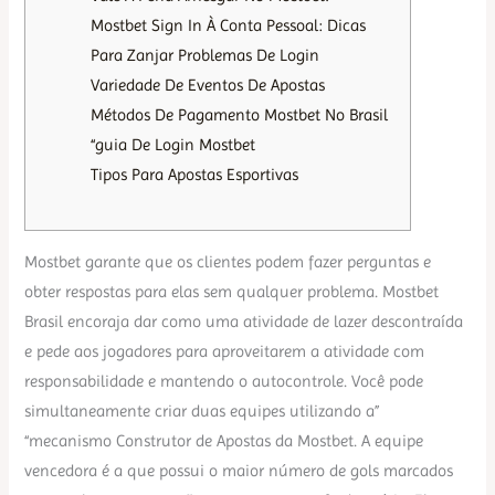
Mostbet Sign In À Conta Pessoal: Dicas
Para Zanjar Problemas De Login
Variedade De Eventos De Apostas
Métodos De Pagamento Mostbet No Brasil
“guia De Login Mostbet
Tipos Para Apostas Esportivas
Mostbet garante que os clientes podem fazer perguntas e
obter respostas para elas sem qualquer problema. Mostbet
Brasil encoraja dar como uma atividade de lazer descontraída
e pede aos jogadores para aproveitarem a atividade com
responsabilidade e mantendo o autocontrole. Você pode
simultaneamente criar duas equipes utilizando a”
“mecanismo Construtor de Apostas da Mostbet. A equipe
vencedora é a que possui o maior número de gols marcados