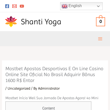
Skip
English
to
content
Shanti Yoga
0
Mostbet Apostas Desportivas E On Line Casino
Online Site Oficial No Brasil Adquirir Bônus
1600 R$ Entar
/
Uncategorized
/ By
Administrator
Mostbet Início Weil Sua Jornada De Apostas Agora! 4o Mini
Content