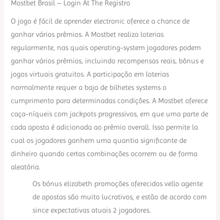
Mostbet Brasil – Login At The Registro
O jogo é fácil de aprender electronic oferece a chance de
ganhar vários prêmios. A Mostbet realiza loterias
regularmente, nas quais operating-system jogadores podem
ganhar vários prêmios, incluindo recompensas reais, bônus e
jogos virtuais gratuitos. A participação em loterias
normalmente requer a baja de bilhetes systems o
cumprimento para determinadas condições. A Mostbet oferece
caça-níqueis com jackpots progressivos, em que uma parte de
cada aposta é adicionada ao prêmio overall. Isso permite la
cual os jogadores ganhem uma quantia significante de
dinheiro quando certas combinações ocorrem ou de forma
aleatória.
Os bónus elizabeth promoções oferecidos vello agente
de apostas são muito lucrativos, e estão de acordo com
since expectativas atuais 2 jogadores.