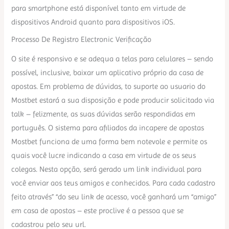
para smartphone está disponível tanto em virtude de
dispositivos Android quanto para dispositivos iOS.
Processo De Registro Electronic Verificação
O site é responsivo e se adequa a telas para celulares – sendo
possível, inclusive, baixar um aplicativo próprio da casa de
apostas. Em problema de dúvidas, to suporte ao usuario do
Mostbet estará a sua disposição e pode producir solicitado via
talk – felizmente, as suas dúvidas serão respondidas em
português. O sistema para afiliados da incapere de apostas
Mostbet funciona de uma forma bem notevole e permite os
quais você lucre indicando a casa em virtude de os seus
colegas. Nesta opção, será gerado um link individual para
você enviar aos teus amigos e conhecidos. Para cada cadastro
feito através” “do seu link de acesso, você ganhará um “amigo”
em casa de apostas – este proclive é a pessoa que se
cadastrou pelo seu url.