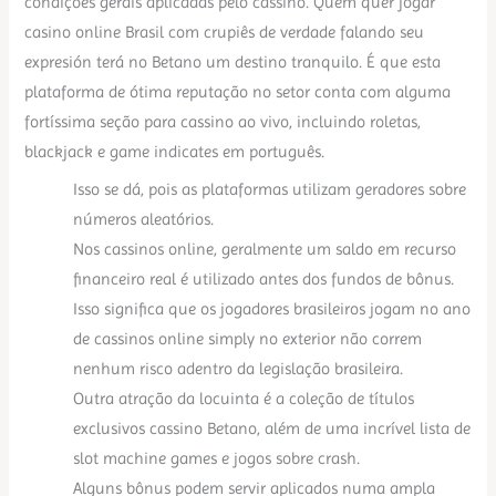
condições gerais aplicadas pelo cassino. Quem quer jogar
casino online Brasil com crupiês de verdade falando seu
expresión terá no Betano um destino tranquilo. É que esta
plataforma de ótima reputação no setor conta com alguma
fortíssima seção para cassino ao vivo, incluindo roletas,
blackjack e game indicates em português.
Isso se dá, pois as plataformas utilizam geradores sobre
números aleatórios.
Nos cassinos online, geralmente um saldo em recurso
financeiro real é utilizado antes dos fundos de bônus.
Isso significa que os jogadores brasileiros jogam no ano
de cassinos online simply no exterior não correm
nenhum risco adentro da legislação brasileira.
Outra atração da locuinta é a coleção de títulos
exclusivos cassino Betano, além de uma incrível lista de
slot machine games e jogos sobre crash.
Alguns bônus podem servir aplicados numa ampla