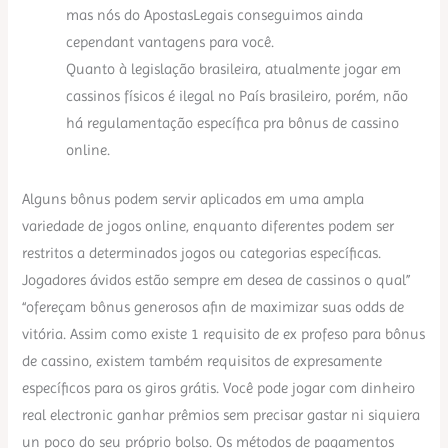
mas nós do ApostasLegais conseguimos ainda
cependant vantagens para você.
Quanto à legislação brasileira, atualmente jogar em
cassinos físicos é ilegal no País brasileiro, porém, não
há regulamentação específica pra bônus de cassino
online.
Alguns bônus podem servir aplicados em uma ampla
variedade de jogos online, enquanto diferentes podem ser
restritos a determinados jogos ou categorias específicas.
Jogadores ávidos estão sempre em desea de cassinos o qual”
“ofereçam bônus generosos afin de maximizar suas odds de
vitória. Assim como existe 1 requisito de ex profeso para bônus
de cassino, existem também requisitos de expresamente
específicos para os giros grátis. Você pode jogar com dinheiro
real electronic ganhar prêmios sem precisar gastar ni siquiera
un poco do seu próprio bolso. Os métodos de pagamentos