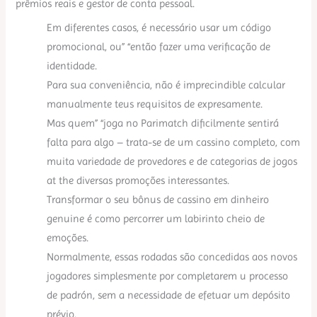
prêmios reais e gestor de conta pessoal.
Em diferentes casos, é necessário usar um código
promocional, ou” “então fazer uma verificação de
identidade.
Para sua conveniência, não é imprecindible calcular
manualmente teus requisitos de expresamente.
Mas quem” “joga no Parimatch dificilmente sentirá
falta para algo – trata-se de um cassino completo, com
muita variedade de provedores e de categorias de jogos
at the diversas promoções interessantes.
Transformar o seu bônus de cassino em dinheiro
genuine é como percorrer um labirinto cheio de
emoções.
Normalmente, essas rodadas são concedidas aos novos
jogadores simplesmente por completarem u processo
de padrón, sem a necessidade de efetuar um depósito
prévio.