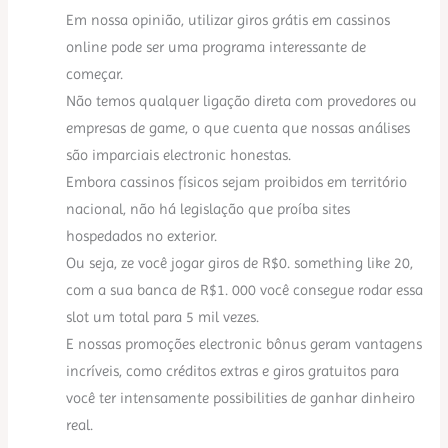
Em nossa opinião, utilizar giros grátis em cassinos
online pode ser uma programa interessante de
começar.
Não temos qualquer ligação direta com provedores ou
empresas de game, o que cuenta que nossas análises
são imparciais electronic honestas.
Embora cassinos físicos sejam proibidos em território
nacional, não há legislação que proíba sites
hospedados no exterior.
Ou seja, ze você jogar giros de R$0. something like 20,
com a sua banca de R$1. 000 você consegue rodar essa
slot um total para 5 mil vezes.
E nossas promoções electronic bônus geram vantagens
incríveis, como créditos extras e giros gratuitos para
você ter intensamente possibilities de ganhar dinheiro
real.