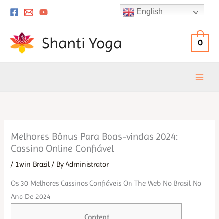
Skip
English
to
content
Shanti Yoga
0
Melhores Bônus Para Boas-vindas 2024:
Cassino Online Confiável
/
1win Brazil
/ By
Administrator
Os 30 Melhores Cassinos Confiáveis On The Web No Brasil No
Ano De 2024
Content