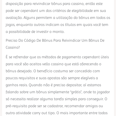
disposição para reivindicar bônus para cassino, então este
pode ser cependant um dos critérios de elegibilidade em sua
avaliação. Alguns permitem a utilização do bônus em todos os
jogos, enquanto outros indicam os títulos em quais você tem
a possibilidade de investir o monto.
Preciso Do Código De Bônus Para Reivindicar Um Bônus De
Cassino?
É se refrendar que os métodos de pagamento cependant úteis
para você são aceitos vello cassino que está oferecendo o
bônus desejado. O benefício costuma ser concedido com
poucos requisitos e suas apostas são sempre elegíveis a
ganhos reais. Quando não é preciso depositar, aí estamos
falando sobre um bônus simplemente “grátis”, onde to jogador
só necessita realizar alguma tarefa simples para conseguir. O
pré-requisito pode ser se cadastrar, recomendar amigos ou
outra atividade carry out tipo. O mais importante entre todos