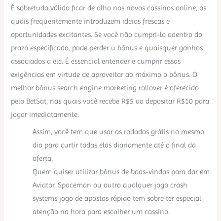
É sobretudo válido ficar de olho nos novos cassinos online, os
quais frequentemente introduzem ideias frescas e
oportunidades excitantes. Se você não cumpri-lo adentro do
prazo especificado, pode perder u bônus e quaisquer ganhos
associados a ele. É essencial entender e cumprir essas
exigências em virtude de aproveitar ao máximo o bônus. O
melhor bônus search engine marketing rollover é oferecido
pelo BetSat, nas quais você recebe R$5 ao depositar R$10 para
jogar imediatamente.
Assim, você tem que usar as rodadas grátis no mesmo
dia para curtir todas elas diariamente até o final da
oferta.
Quem quiser utilizar bônus de boas-vindas para dar em
Aviator, Spaceman ou outro qualquer jogo crash
systems jogo de apostas rápido tem sobre ter especial
atenção na hora para escolher um cassino.