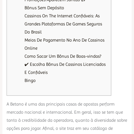
Bônus Sem Depósito
Cassinos On The Internet Confiáveis: As
Grandes Plataformas De Games Seguros
Do Brasil
Meios De Pagamento No Ano De Cassinos
Online
Como Sacar Um Bônus De Boas-vindas?
✔️ Escolha Bônus De Cassinos Licenciados
E Confiáveis
Bingo
A Betano é uma das principais casas de apostas perform
mercado nacional e internacional. Em geral, isso se tem que
tanto à credibilidade da operadora, quanto à diversidade sobre
opções para jogar. Afinal, o site traz em seu catálogo de