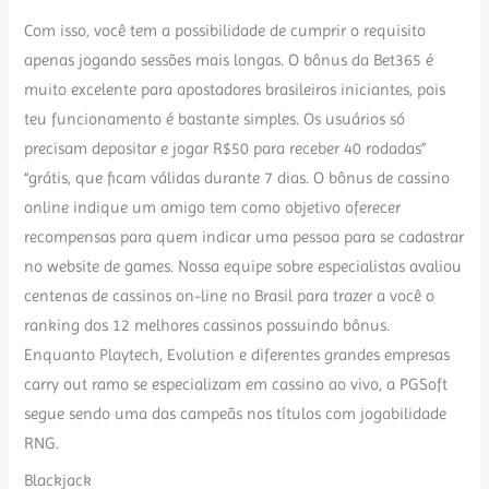
Com isso, você tem a possibilidade de cumprir o requisito
apenas jogando sessões mais longas. O bônus da Bet365 é
muito excelente para apostadores brasileiros iniciantes, pois
teu funcionamento é bastante simples. Os usuários só
precisam depositar e jogar R$50 para receber 40 rodadas”
“grátis, que ficam válidas durante 7 dias. O bônus de cassino
online indique um amigo tem como objetivo oferecer
recompensas para quem indicar uma pessoa para se cadastrar
no website de games. Nossa equipe sobre especialistas avaliou
centenas de cassinos on-line no Brasil para trazer a você o
ranking dos 12 melhores cassinos possuindo bônus.
Enquanto Playtech, Evolution e diferentes grandes empresas
carry out ramo se especializam em cassino ao vivo, a PGSoft
segue sendo uma das campeãs nos títulos com jogabilidade
RNG.
Blackjack