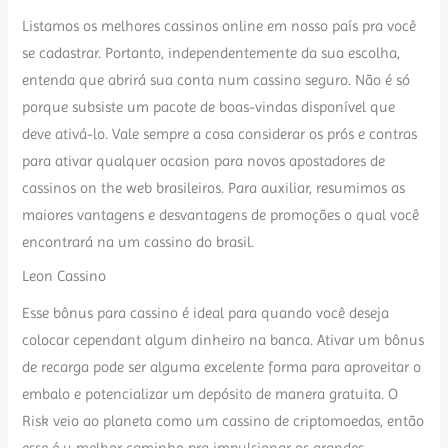
Listamos os melhores cassinos online em nosso país pra você
se cadastrar. Portanto, independentemente da sua escolha,
entenda que abrirá sua conta num cassino seguro. Não é só
porque subsiste um pacote de boas-vindas disponível que
deve ativá-lo. Vale sempre a cosa considerar os prós e contras
para ativar qualquer ocasion para novos apostadores de
cassinos on the web brasileiros. Para auxiliar, resumimos as
maiores vantagens e desvantagens de promoções o qual você
encontrará na um cassino do brasil.
Leon Cassino
Esse bônus para cassino é ideal para quando você deseja
colocar cependant algum dinheiro na banca. Ativar um bônus
de recarga pode ser alguma excelente forma para aproveitar o
embalo e potencializar um depósito de manera gratuita. O
Risk veio ao planeta como um cassino de criptomoedas, então