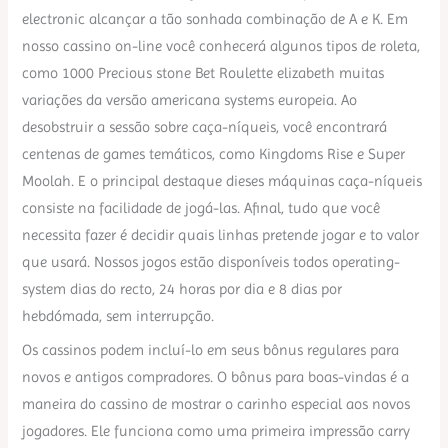
electronic alcançar a tão sonhada combinação de A e K. Em
nosso cassino on-line você conhecerá algunos tipos de roleta,
como 1000 Precious stone Bet Roulette elizabeth muitas
variações da versão americana systems europeia. Ao
desobstruir a sessão sobre caça-níqueis, você encontrará
centenas de games temáticos, como Kingdoms Rise e Super
Moolah. E o principal destaque dieses máquinas caça-níqueis
consiste na facilidade de jogá-las. Afinal, tudo que você
necessita fazer é decidir quais linhas pretende jogar e to valor
que usará. Nossos jogos estão disponíveis todos operating-
system dias do recto, 24 horas por dia e 8 dias por
hebdómada, sem interrupção.
Os cassinos podem incluí-lo em seus bônus regulares para
novos e antigos compradores. O bônus para boas-vindas é a
maneira do cassino de mostrar o carinho especial aos novos
jogadores. Ele funciona como uma primeira impressão carry