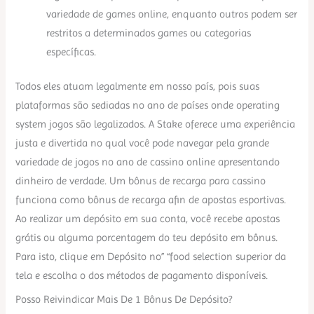
variedade de games online, enquanto outros podem ser
restritos a determinados games ou categorias
específicas.
Todos eles atuam legalmente em nosso país, pois suas
plataformas são sediadas no ano de países onde operating
system jogos são legalizados. A Stake oferece uma experiência
justa e divertida no qual você pode navegar pela grande
variedade de jogos no ano de cassino online apresentando
dinheiro de verdade. Um bônus de recarga para cassino
funciona como bônus de recarga afin de apostas esportivas.
Ao realizar um depósito em sua conta, você recebe apostas
grátis ou alguma porcentagem do teu depósito em bônus.
Para isto, clique em Depósito no” “food selection superior da
tela e escolha o dos métodos de pagamento disponíveis.
Posso Reivindicar Mais De 1 Bônus De Depósito?