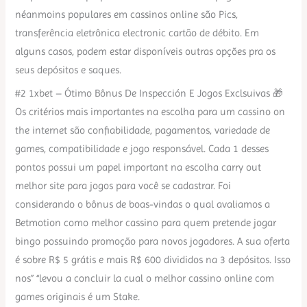
néanmoins populares em cassinos online são Pics,
transferência eletrônica electronic cartão de débito. Em
alguns casos, podem estar disponíveis outras opções pra os
seus depósitos e saques.
#2 1xbet – Ótimo Bônus De Inspección E Jogos Exclsuivas 🎁
Os critérios mais importantes na escolha para um cassino on
the internet são confiabilidade, pagamentos, variedade de
games, compatibilidade e jogo responsável. Cada 1 desses
pontos possui um papel important na escolha carry out
melhor site para jogos para você se cadastrar. Foi
considerando o bônus de boas-vindas o qual avaliamos a
Betmotion como melhor cassino para quem pretende jogar
bingo possuindo promoção para novos jogadores. A sua oferta
é sobre R$ 5 grátis e mais R$ 600 divididos na 3 depósitos. Isso
nos” “levou a concluir la cual o melhor cassino online com
games originais é um Stake.