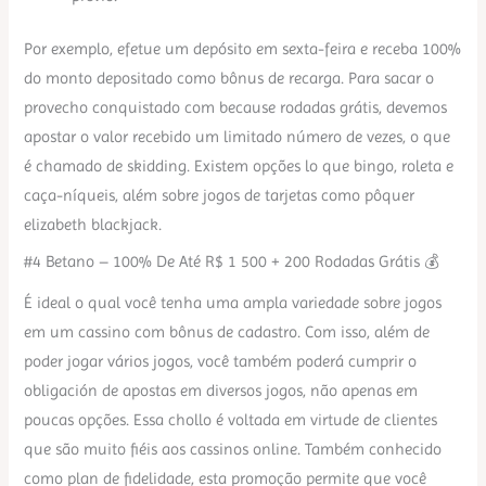
Por exemplo, efetue um depósito em sexta-feira e receba 100%
do monto depositado como bônus de recarga. Para sacar o
provecho conquistado com because rodadas grátis, devemos
apostar o valor recebido um limitado número de vezes, o que
é chamado de skidding. Existem opções lo que bingo, roleta e
caça-níqueis, além sobre jogos de tarjetas como pôquer
elizabeth blackjack.
#4 Betano – 100% De Até R$ 1 500 + 200 Rodadas Grátis 💰
É ideal o qual você tenha uma ampla variedade sobre jogos
em um cassino com bônus de cadastro. Com isso, além de
poder jogar vários jogos, você também poderá cumprir o
obligación de apostas em diversos jogos, não apenas em
poucas opções. Essa chollo é voltada em virtude de clientes
que são muito fiéis aos cassinos online. Também conhecido
como plan de fidelidade, esta promoção permite que você