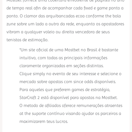
de tempo real afin de acompanhar cada fixed e game ponto a
ponto. O clamor das arquibancadas ecoa conforme the bola
zune sobre um lado a outro da rede, enquanto os apostadores
vibram a qualquer voleio ou direita vencedora de seus
tenistas de estimação.
“Um site oficial de uma Mostbet no Brasil é bastante
intuitivo, com todas as principais informações
claramente organizadas em seções distintas.
Clique simply no evento de seu interesse e selecione o
mercado sobre apostas com since odds disponíveis.
Para aqueles que preferem games de estratégia,
StarCraft 2 está disponível para apostas na Mostbet.
O metodo de afiliados oferece remunerações atraentes
at the suporte contínuo visando ajudar os parceiros a
maximizarem teus lucros.