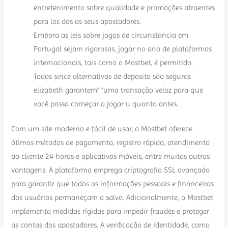
entretenimento sobre qualidade e promoções atraentes
para los dos os seus apostadores.
Embora as leis sobre jogos de circunstancia em
Portugal sejam rigorosas, jogar no ano de plataformas
internacionais, tais como o Mostbet, é permitido.
Todas since alternativas de deposito são seguras
elizabeth garantem” “uma transação veloz para que
você possa começar a jogar u quanto antes.
Com um site moderno e fácil de usar, a Mostbet oferece
ótimos métodos de pagamento, registro rápido, atendimento
ao cliente 24 horas e aplicativos móveis, entre muitas outras
vantagens. A plataforma emprega criptografia SSL avançada
para garantir que todas as informações pessoais e financeiras
dos usuários permaneçam a salvo. Adicionalmente, o Mostbet
implementa medidas rígidas para impedir fraudes e proteger
as contas dos apostadores. A verificação de identidade, como