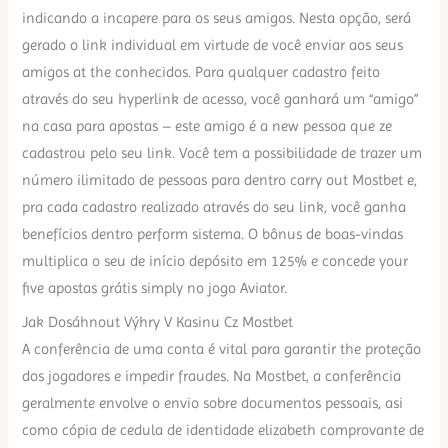
indicando a incapere para os seus amigos. Nesta opção, será
gerado o link individual em virtude de você enviar aos seus
amigos at the conhecidos. Para qualquer cadastro feito
através do seu hyperlink de acesso, você ganhará um “amigo”
na casa para apostas – este amigo é a new pessoa que ze
cadastrou pelo seu link. Você tem a possibilidade de trazer um
número ilimitado de pessoas para dentro carry out Mostbet e,
pra cada cadastro realizado através do seu link, você ganha
benefícios dentro perform sistema. O bônus de boas-vindas
multiplica o seu de início depósito em 125% e concede your
five apostas grátis simply no jogo Aviator.
Jak Dosáhnout Výhry V Kasinu Cz Mostbet
A conferência de uma conta é vital para garantir the proteção
dos jogadores e impedir fraudes. Na Mostbet, a conferência
geralmente envolve o envio sobre documentos pessoais, asi
como cópia de cedula de identidade elizabeth comprovante de