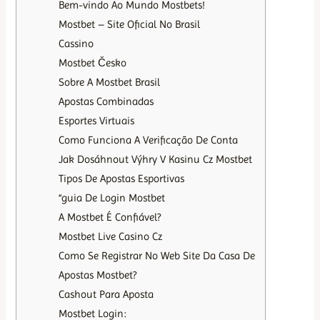
Bem-vindo Ao Mundo Mostbets!
Mostbet – Site Oficial No Brasil
Cassino
Mostbet Česko
Sobre A Mostbet Brasil
Apostas Combinadas
Esportes Virtuais
Como Funciona A Verificação De Conta
Jak Dosáhnout Výhry V Kasinu Cz Mostbet
Tipos De Apostas Esportivas
“guia De Login Mostbet
A Mostbet É Confiável?
Mostbet Live Casino Cz
Como Se Registrar No Web Site Da Casa De
Apostas Mostbet?
Cashout Para Aposta
Mostbet Login: