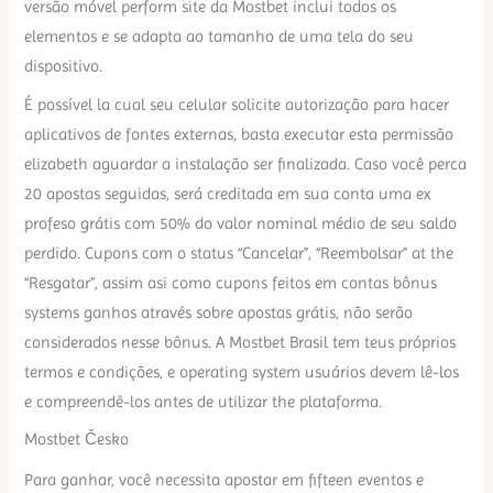
versão móvel perform site da Mostbet inclui todos os
elementos e se adapta ao tamanho de uma tela do seu
dispositivo.
É possível la cual seu celular solicite autorização para hacer
aplicativos de fontes externas, basta executar esta permissão
elizabeth aguardar a instalação ser finalizada. Caso você perca
20 apostas seguidas, será creditada em sua conta uma ex
profeso grátis com 50% do valor nominal médio de seu saldo
perdido. Cupons com o status “Cancelar”, “Reembolsar” at the
“Resgatar”, assim asi como cupons feitos em contas bônus
systems ganhos através sobre apostas grátis, não serão
considerados nesse bônus. A Mostbet Brasil tem teus próprios
termos e condições, e operating system usuários devem lê-los
e compreendê-los antes de utilizar the plataforma.
Mostbet Česko
Para ganhar, você necessita apostar em fifteen eventos e