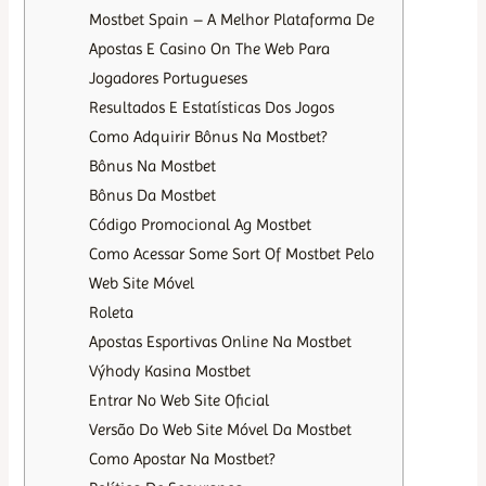
Mostbet Spain – A Melhor Plataforma De
Apostas E Casino On The Web Para
Jogadores Portugueses
Resultados E Estatísticas Dos Jogos
Como Adquirir Bônus Na Mostbet?
Bônus Na Mostbet
Bônus Da Mostbet
Código Promocional Ag Mostbet
Como Acessar Some Sort Of Mostbet Pelo
Web Site Móvel
Roleta
Apostas Esportivas Online Na Mostbet
Výhody Kasina Mostbet
Entrar No Web Site Oficial
Versão Do Web Site Móvel Da Mostbet
Como Apostar Na Mostbet?