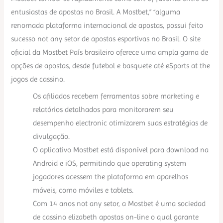
entusiastas de apostas no Brasil. A Mostbet,” “alguma
renomada plataforma internacional de apostas, possui feito
sucesso not any setor de apostas esportivas no Brasil. O site
oficial da Mostbet País brasileiro oferece uma ampla gama de
opções de apostas, desde futebol e basquete até eSports at the
jogos de cassino.
Os afiliados recebem ferramentas sobre marketing e
relatórios detalhados para monitorarem seu
desempenho electronic otimizarem suas estratégias de
divulgação.
O aplicativo Mostbet está disponível para download na
Android e iOS, permitindo que operating system
jogadores acessem the plataforma em aparelhos
móveis, como móviles e tablets.
Com 14 anos not any setor, a Mostbet é uma sociedad
de cassino elizabeth apostas on-line o qual garante