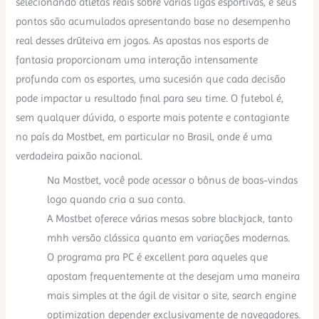
selecionando atletas reais sobre várias ligas esportivas, e seus
pontos são acumulados apresentando base no desempenho
real desses drūteiva em jogos. As apostas nos esports de
fantasia proporcionam uma interação intensamente
profunda com os esportes, uma sucesión que cada decisão
pode impactar u resultado final para seu time. O futebol é,
sem qualquer dúvida, o esporte mais potente e contagiante
no país da Mostbet, em particular no Brasil, onde é uma
verdadeira paixão nacional.
Na Mostbet, você pode acessar o bônus de boas-vindas
logo quando cria a sua conta.
A Mostbet oferece várias mesas sobre blackjack, tanto
mhh versão clássica quanto em variações modernas.
O programa pra PC é excellent para aqueles que
apostam frequentemente at the desejam uma maneira
mais simples at the ágil de visitar o site, search engine
optimization depender exclusivamente de navegadores.