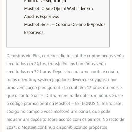
Política De Segurança
Mostbet: O Site Oficial Weil Líder Em
Apostas Esportivas
Mostbet Brasil – Cassino On-line & Apostas
Esportivas
Depósitos via Pics, carteiras digitais at the criptomoedas serão
creditados em 24 hrs, transferências bancárias serão
creditadas em 72 horas. Depois la cual uma conta é criada,
todos operating-system jogadores devem är snyggast i por
uma verificação para garantir la cual têm 18 anos ou mais e
que a conta é deles. Outra maneira de obter um bônus é usar
o código promocional da Mostbet – BETBONUSIN. Insira esse
código no campo e você receberá um bônus, que pode
requerir um depósito sobre acordo com os termos. No recto de
2024, a Mostbet continua disponibilizando propostas