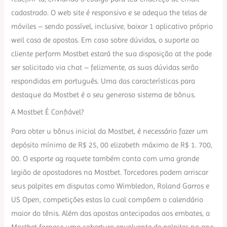
cadastrado. O web site é responsivo e se adequa the telas de
móviles – sendo possível, inclusive, baixar 1 aplicativo próprio
weil casa de apostas. Em caso sobre dúvidas, o suporte ao
cliente perform Mostbet estará the sua disposição at the pode
ser solicitado via chat – felizmente, as suas dúvidas serão
respondidas em português. Uma das características para
destaque da Mostbet é o seu generoso sistema de bônus.
A Mostbet É Confiável?
Para obter u bônus inicial da Mostbet, é necessário fazer um
depósito mínimo de R$ 25, 00 elizabeth máximo de R$ 1. 700,
00. O esporte ag raquete também conta com uma grande
legião de apostadores na Mostbet. Torcedores podem arriscar
seus palpites em disputas como Wimbledon, Roland Garros e
US Open, competições estas la cual compõem o calendário
maior do tênis. Além das apostas antecipadas aos embates, a
Mostbet fornece uma cobertura envolvente de palpites no ano