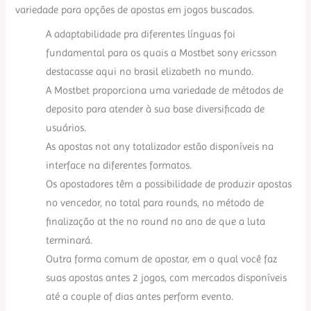
variedade para opções de apostas em jogos buscados.
A adaptabilidade pra diferentes línguas foi
fundamental para os quais a Mostbet sony ericsson
destacasse aqui no brasil elizabeth no mundo.
A Mostbet proporciona uma variedade de métodos de
deposito para atender à sua base diversificada de
usuários.
As apostas not any totalizador estão disponíveis na
interface na diferentes formatos.
Os apostadores têm a possibilidade de produzir apostas
no vencedor, no total para rounds, no método de
finalização at the no round no ano de que a luta
terminará.
Outra forma comum de apostar, em o qual você faz
suas apostas antes 2 jogos, com mercados disponíveis
até a couple of dias antes perform evento.