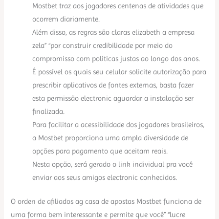
Mostbet traz aos jogadores centenas de atividades que
ocorrem diariamente.
Além disso, as regras são claras elizabeth a empresa
zela” “por construir credibilidade por meio do
compromisso com políticas justas ao longo dos anos.
É possível os quais seu celular solicite autorização para
prescribir aplicativos de fontes externas, basta fazer
esta permissão electronic aguardar a instalação ser
finalizada.
Para facilitar a acessibilidade dos jogadores brasileiros,
a Mostbet proporciona uma ampla diversidade de
opções para pagamento que aceitam reais.
Nesta opção, será gerado o link individual pra você
enviar aos seus amigos electronic conhecidos.
O orden de afiliados ag casa de apostas Mostbet funciona de
uma forma bem interessante e permite que você” “lucre