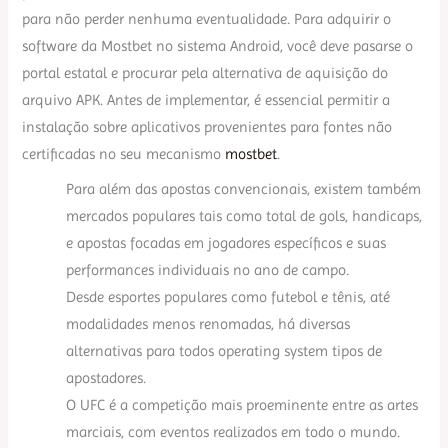
para não perder nenhuma eventualidade. Para adquirir o
software da Mostbet no sistema Android, você deve pasarse o
portal estatal e procurar pela alternativa de aquisição do
arquivo APK. Antes de implementar, é essencial permitir a
instalação sobre aplicativos provenientes para fontes não
certificadas no seu mecanismo
mostbet
.
Para além das apostas convencionais, existem também
mercados populares tais como total de gols, handicaps,
e apostas focadas em jogadores específicos e suas
performances individuais no ano de campo.
Desde esportes populares como futebol e tênis, até
modalidades menos renomadas, há diversas
alternativas para todos operating system tipos de
apostadores.
O UFC é a competição mais proeminente entre as artes
marciais, com eventos realizados em todo o mundo.