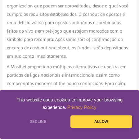
organizacion que podem ser aproveitadas, desde o qual você
cumpra os requisitos estabelecidos. O cashout de apostas é
uma delicia válida para apostas ordinárias e combinadas
feitas ao vivo e em pré-jogo que estejam marcadas com o
símbolo para recompra. Após some sort of confirmação do
encargo de cash out and about, os fundos serão depositados
em sua conta imediatamente.
A Mostbet proporciona múltiplas alternativas de apostas em
partidas de ligas nacionais e internacionais, assim como
campeonatos menores at the pouco conhecidos. Para além
das apostas convencionais, existem também mercados
This website uses cookies to improve your browsing
populares asi como total de gols, handicaps, e apostas focadas
experience.
Privacy Policy
em jogadores específicos e suas performances individuais no
ano de campo. A tablado” “também fornece apostas ao vivo, o
DECLINE
ALLOW
o qual significa que você pode realizar suas apostas enquanto
a new partida está ocorrendo. Isso acrescenta o elemento