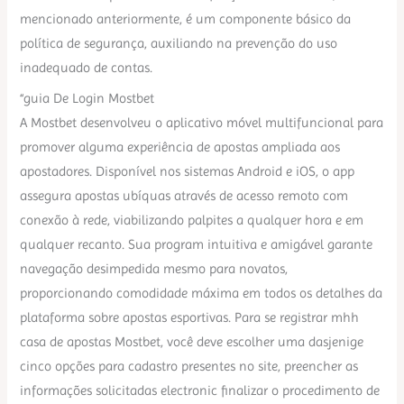
mencionado anteriormente, é um componente básico da
política de segurança, auxiliando na prevenção do uso
inadequado de contas.
“guia De Login Mostbet
A Mostbet desenvolveu o aplicativo móvel multifuncional para
promover alguma experiência de apostas ampliada aos
apostadores. Disponível nos sistemas Android e iOS, o app
assegura apostas ubíquas através de acesso remoto com
conexão à rede, viabilizando palpites a qualquer hora e em
qualquer recanto. Sua program intuitiva e amigável garante
navegação desimpedida mesmo para novatos,
proporcionando comodidade máxima em todos os detalhes da
plataforma sobre apostas esportivas. Para se registrar mhh
casa de apostas Mostbet, você deve escolher uma dasjenige
cinco opções para cadastro presentes no site, preencher as
informações solicitadas electronic finalizar o procedimento de