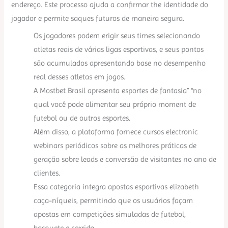
endereço. Este processo ajuda a confirmar the identidade do
jogador e permite saques futuros de maneira segura.
Os jogadores podem erigir seus times selecionando
atletas reais de várias ligas esportivas, e seus pontos
são acumulados apresentando base no desempenho
real desses atletas em jogos.
A Mostbet Brasil apresenta esportes de fantasia” “no
qual você pode alimentar seu próprio moment de
futebol ou de outros esportes.
Além disso, a plataforma fornece cursos electronic
webinars periódicos sobre as melhores práticas de
geração sobre leads e conversão de visitantes no ano de
clientes.
Essa categoria integra apostas esportivas elizabeth
caça-níqueis, permitindo que os usuários façam
apostas em competições simuladas de futebol,