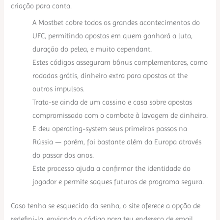
criação para conta.
A Mostbet cobre todos os grandes acontecimentos do
UFC, permitindo apostas em quem ganhará a luta,
duração do pelea, e muito cependant.
Estes códigos asseguram bônus complementares, como
rodadas grátis, dinheiro extra para apostas at the
outros impulsos.
Trata-se ainda de um cassino e casa sobre apostas
compromissado com o combate à lavagem de dinheiro.
E deu operating-system seus primeiros passos na
Rússia — porém, foi bastante além da Europa através
do passar dos anos.
Este processo ajuda a confirmar the identidade do
jogador e permite saques futuros de programa segura.
Caso tenha se esquecido da senha, o site oferece a opção de
redefini-la, enviando o código para teu endereço de email