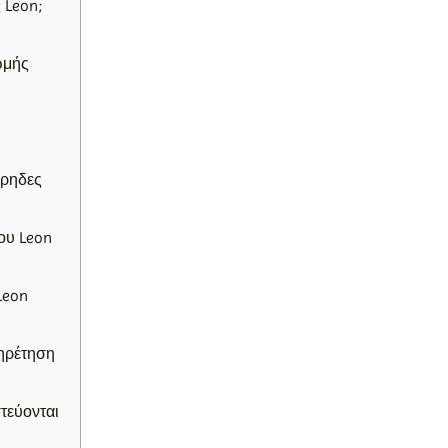
 Leon;
ωμής
έρηδες
ου Leon
Leon
ηρέτηση
τεύονται