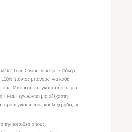
έτες Leon Casino, blackjack, πόκερ,
le LEON (πόντος μπόνους) για κάθε
 σας. Μπορείτε να εγκαταστήσετε μια
ή HI-DEF εγγυώνται μια αξέχαστη
να προσεγγίσετε τους κουλοχέρηδες με
ό την τοποθεσία τους.