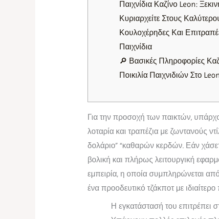
Παιχνίδια Καζίνο Leon: Ξεκι
Κυριαρχείτε Στους Καλύτερο
Κουλοχέρηδες Και Επιτραπέ
Παιχνίδια
🔎 Βασικές Πληροφορίες Καζ
Ποικιλία Παιχνιδιών Στο Leo
Για την προσοχή των παικτών, υπάρχου
λοταρία και τραπέζια με ζωντανούς ντί
δολάριο” “καθαρών κερδών. Εάν χάσετ
βολική και πλήρως λειτουργική εφαρμ
εμπειρία, η οποία συμπληρώνεται από
ένα προοδευτικό τζάκποτ με ιδιαίτερο
Η εγκατάστασή του επιτρέπει σ