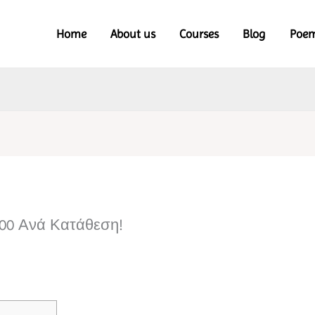
Home
About us
Courses
Blog
Poe
500 Ανά Κατάθεση!