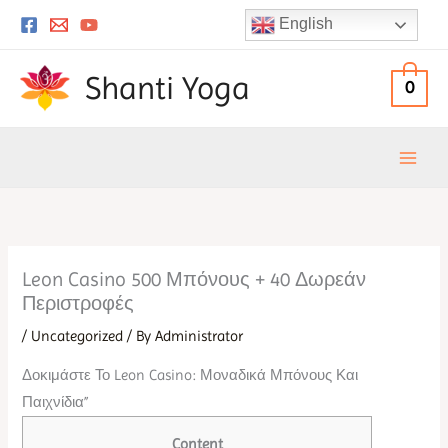
Skip
English
to
content
Shanti Yoga
0
Leon Casino 500 Μπόνους + 40 Δωρεάν
Περιστροφές
/
Uncategorized
/ By
Administrator
Δοκιμάστε Το Leon Casino: Μοναδικά Μπόνους Και
Παιχνίδια”
Content