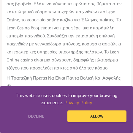
σας βραβεία. Ελάτε να κάνετε τα πρώτα σας βήματα στον
καταπληκτικό κόσμο των τυχερών παιχνιδιών στο Leon
Casino, το κορυφαίο online καζίνο για Έλληνες παίκτες. Το
Leon Casino δεσμεύεται να προσφέρει μια απαράμιλλη
εμπειρία παιχνιδιού. Συνδυάζει την εκτεταμένη επιλογή
παιχνιδιών με γενναιόδωρα μπόνους, κορυφαία ασφάλεια
και εσωτερικές υπηρεσίες υποστήριξης πελατών. Το Leon
Online casino είναι μια σύγχρονη, δημοφιλής πλατφόρμα
τζόγου που προσελκύει παίκτες από όλο τον κόσμο.
Η Τραπεζική Πρέπει Να Είναι Πάντα Βολική Και Ασφαλής
💳
This website uses cookies to improve your browsing
Απολύτως όλοι λαμβάνουν μπόνους, ανεξάρτητα από το
experience.
Privacy Policy
πόσο καιρό είναι μέλος της πύλης τυχερών παιχνιδιών και
ψυχαγωγίας. Το Betgames είναι μια ειδική κατηγορία
DECLINE
ALLOW
ψυχαγωγίας στον ιστότοπο του λεον καζινο. Συνδυάζουν
ενθουσιασμό και αθλητισμό, απίστευτα συναισθήματα και