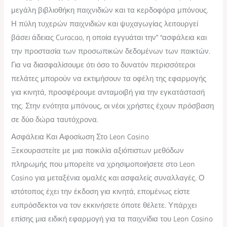
μεγάλη βιβλιοθήκη παιχνιδιών και τα κερδοφόρα μπόνους.
Η πύλη τυχερών παιχνιδιών και ψυχαγωγίας λειτουργεί
βάσει άδειας Curacao, η οποία εγγυάται την” “ασφάλεια και
την προστασία των προσωπικών δεδομένων των παικτών.
Για να διασφαλίσουμε ότι όσο το δυνατόν περισσότεροι
πελάτες μπορούν να εκτιμήσουν τα οφέλη της εφαρμογής
για κινητά, προσφέρουμε ανταμοιβή για την εγκατάστασή
της. Στην ενότητα μπόνους, οι νέοι χρήστες έχουν πρόσβαση
σε δύο δώρα ταυτόχρονα.
Ασφάλεια Και Αφοσίωση Στο Leon Casino
Ξεκουραστείτε με μια ποικιλία αξιόπιστων μεθόδων
πληρωμής που μπορείτε να χρησιμοποιήσετε στο Leon
Casino για μεταξένια ομαλές και ασφαλείς συναλλαγές. Ο
ιστότοπος έχει την έκδοση για κινητά, επομένως είστε
ευπρόσδεκτοι να τον εκκινήσετε όποτε θέλετε. Υπάρχει
επίσης μια ειδική εφαρμογή για τα παιχνίδια του Leon Casino