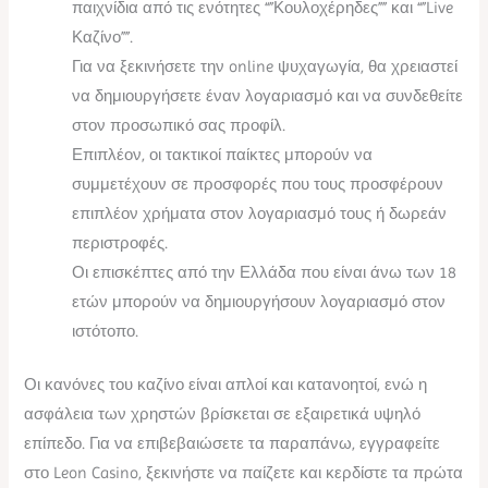
παιχνίδια από τις ενότητες “”Κουλοχέρηδες”” και “”Live
Καζίνο””.
Για να ξεκινήσετε την online ψυχαγωγία, θα χρειαστεί
να δημιουργήσετε έναν λογαριασμό και να συνδεθείτε
στον προσωπικό σας προφίλ.
Επιπλέον, οι τακτικοί παίκτες μπορούν να
συμμετέχουν σε προσφορές που τους προσφέρουν
επιπλέον χρήματα στον λογαριασμό τους ή δωρεάν
περιστροφές.
Οι επισκέπτες από την Ελλάδα που είναι άνω των 18
ετών μπορούν να δημιουργήσουν λογαριασμό στον
ιστότοπο.
Οι κανόνες του καζίνο είναι απλοί και κατανοητοί, ενώ η
ασφάλεια των χρηστών βρίσκεται σε εξαιρετικά υψηλό
επίπεδο. Για να επιβεβαιώσετε τα παραπάνω, εγγραφείτε
στο Leon Casino, ξεκινήστε να παίζετε και κερδίστε τα πρώτα