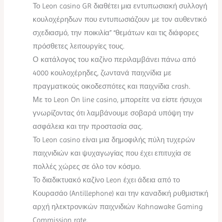
Το Leon casino GR διαθέτει μια εντυπωσιακή συλλογή
κουλοχέρηδων που εντυπωσιάζουν με τον αυθεντικό
σχεδιασμό, την ποικιλία” “θεμάτων και τις διάφορες
πρόσθετες λειτουργίες τους.
Ο κατάλογος του καζίνο περιλαμβάνει πάνω από
4000 κουλοχέρηδες, ζωντανά παιχνίδια με
πραγματικούς οικοδεσπότες και παιχνίδια crash.
Με το Leon On line casino, μπορείτε να είστε ήσυχοι
γνωρίζοντας ότι λαμβάνουμε σοβαρά υπόψη την
ασφάλεια και την προστασία σας.
Το Leon casino είναι μια δημοφιλής πύλη τυχερών
παιχνιδιών και ψυχαγωγίας που έχει επιτυχία σε
πολλές χώρες σε όλο τον κόσμο.
Το διαδικτυακό καζίνο Leon έχει άδεια από το
Κουρασάο (Antillephone) και την καναδική ρυθμιστική
αρχή ηλεκτρονικών παιχνιδιών Kahnawake Gaming
Commission rate.