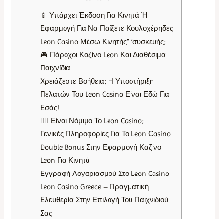
📱 Υπάρχει Έκδοση Για Κινητά Ή
Εφαρμογή Για Να Παίξετε Κουλοχέρηδες
Leon Casino Μέσω Κινητής” “συσκευής;
🎮 Πάροχοι Καζίνο Leon Και Διαθέσιμα
Παιχνίδια
Χρειάζεστε Βοήθεια; Η Υποστήριξη
Πελατών Του Leon Casino Είναι Εδώ Για
Εσάς!
👮‍♂️ Είναι Νόμιμο Το Leon Casino;
Γενικές Πληροφορίες Για Το Leon Сasino
Double Bonus Στην Εφαρμογή Καζίνο
Leon Για Κινητά
Εγγραφή Λογαριασμού Στο Leon Casino
Leon Casino Greece – Πραγματική
Ελευθερία Στην Επιλογή Του Παιχνιδιού
Σας