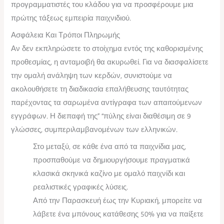
προγραμματιστές του κλάδου για να προσφέρουμε μια
πρώτης τάξεως εμπειρία παιχνιδιού.
Ασφάλεια Και Τρόποι Πληρωμής
Αν δεν εκπληρώσετε το στοίχημα εντός της καθορισμένης
προθεσμίας, η ανταμοιβή θα ακυρωθεί. Για να διασφαλίσετε
την ομαλή ανάληψη των κερδών, συνιστούμε να
ακολουθήσετε τη διαδικασία επαλήθευσης ταυτότητας
παρέχοντας τα σαρωμένα αντίγραφα των απαιτούμενων
εγγράφων. Η διεπαφή της” “πύλης είναι διαθέσιμη σε 9
γλώσσες, συμπεριλαμβανομένων των ελληνικών.
Στο μεταξύ, σε κάθε ένα από τα παιχνίδια μας,
προσπαθούμε να δημιουργήσουμε πραγματικά
κλασικά σκηνικά καζίνο με ομαλό παιχνίδι και
ρεαλιστικές γραφικές λύσεις.
Από την Παρασκευή έως την Κυριακή, μπορείτε να
λάβετε ένα μπόνους κατάθεσης 50% για να παίξετε