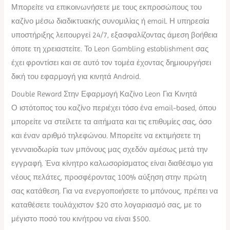
Μπορείτε να επικοινωνήσετε με τους εκπροσώπους του
καζίνο μέσω διαδικτυακής συνομιλίας ή email. Η υπηρεσία
υποστήριξης λειτουργεί 24/7, εξασφαλίζοντας άμεση βοήθεια
όποτε τη χρειαστείτε. Το Leon Gambling establishment σας
έχει φροντίσει και σε αυτό τον τομέα έχοντας δημιουργήσει
δική του εφαρμογή για κινητά Android.
Double Reward Στην Εφαρμογή Καζίνο Leon Για Κινητά
Ο ιστότοπος του καζίνο περιέχει τόσο ένα email-based, όπου
μπορείτε να στείλετε τα αιτήματα και τις επιθυμίες σας, όσο
και έναν αριθμό τηλεφώνου. Μπορείτε να εκτιμήσετε τη
γενναιοδωρία των μπόνους μας σχεδόν αμέσως μετά την
εγγραφή. Ένα κίνητρο καλωσορίσματος είναι διαθέσιμο για
νέους πελάτες, προσφέροντας 100% αύξηση στην πρώτη
σας κατάθεση. Για να ενεργοποιήσετε το μπόνους, πρέπει να
καταθέσετε τουλάχιστον $20 στο λογαριασμό σας, με το
μέγιστο ποσό του κινήτρου να είναι $500.