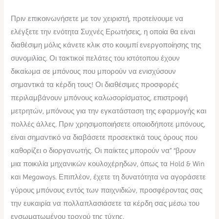
Πριν επικοινωνήσετε με τον χειριστή, προτείνουμε να
ελέγξετε την ενότητα Συχνές Ερωτήσεις, η οποία θα είναι
διαθέσιμη μόλις κάνετε κλικ στο κουμπί ενεργοποίησης της
συνομιλίας. Οι τακτικοί πελάτες του ιστότοπου έχουν
δικαίωμα σε μπόνους που μπορούν να ενισχύσουν
σημαντικά τα κέρδη τους! Οι διαθέσιμες προσφορές
περιλαμβάνουν μπόνους καλωσορίσματος, επιστροφή
μετρητών, μπόνους για την εγκατάσταση της εφαρμογής και
πολλές άλλες. Πριν χρησιμοποιήσετε οποιοδήποτε μπόνους,
είναι σημαντικό να διαβάσετε προσεκτικά τους όρους που
καθορίζει ο διοργανωτής. Οι παίκτες μπορούν να” “βρουν
μια ποικιλία μηχανικών κουλοχέρηδων, όπως τα Hold & Win
και Megaways. Επιπλέον, έχετε τη δυνατότητα να αγοράσετε
γύρους μπόνους εντός των παιχνιδιών, προσφέροντας σας
την ευκαιρία να πολλαπλασιάσετε τα κέρδη σας μέσω του
ενσωματωμένου τροχού της τύχης.