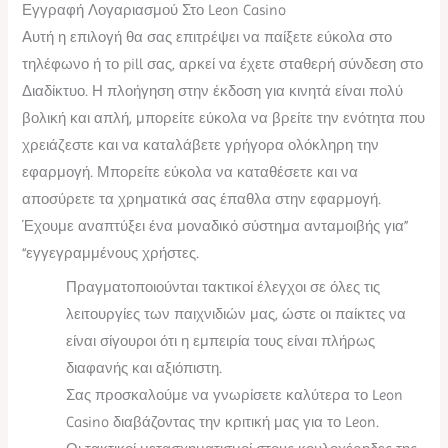
Εγγραφή Λογαριασμού Στο Leon Casino
Αυτή η επιλογή θα σας επιτρέψει να παίξετε εύκολα στο
τηλέφωνο ή το pill σας, αρκεί να έχετε σταθερή σύνδεση στο
Διαδίκτυο. Η πλοήγηση στην έκδοση για κινητά είναι πολύ
βολική και απλή, μπορείτε εύκολα να βρείτε την ενότητα που
χρειάζεστε και να καταλάβετε γρήγορα ολόκληρη την
εφαρμογή. Μπορείτε εύκολα να καταθέσετε και να
αποσύρετε τα χρηματικά σας έπαθλα στην εφαρμογή.
Έχουμε αναπτύξει ένα μοναδικό σύστημα ανταμοιβής για”
“εγγεγραμμένους χρήστες.
Πραγματοποιούνται τακτικοί έλεγχοι σε όλες τις
λειτουργίες των παιχνιδιών μας, ώστε οι παίκτες να
είναι σίγουροι ότι η εμπειρία τους είναι πλήρως
διαφανής και αξιόπιστη.
Σας προσκαλούμε να γνωρίσετε καλύτερα το Leon
Casino διαβάζοντας την κριτική μας για το Leon.