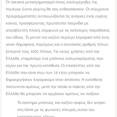
Οι τακτικοί μετασχηματισμοί στους κουλοχέρηδες της
Hacksaw Game playing θα σας ενθουσιάσουν. Οι σύγχρονοι
προγραμματιστές ανταγωνίζονται τις ανάγκες ενός ευρέος
κοινού, προσφέροντας πρωτότυπα παιχνίδια με
απρόβλεπτη πλοκή, σύμφωνα με τις καλύτερες παραδόσεις
του είδους. Το μενού του καζίνο περιέχει λογισμικό από forty
seven δημοφιλείς παρόχους και ο συνολικός αριθμός τίτλων
ξεπερνά τους 3000 τίτλους. Για νέους χρήστες από την
Ελλάδα, ετοιμάσαμε ένα μπόνους καλωσορίσματος που
ισχύει για την πρώτη κατάθεση. Οι επισκέπτες από την
Ελλάδα που είναι άνω των 18 ετών μπορούν να
δημιουργήσουν λογαριασμό στον ιστότοπο. Η κατάθεση
πιστώνεται αμέσως, μετά την οποία οι παίκτες από την
Ελλάδα θα μπορούν να αρχίσουν αμέσως να παίζουν.
Το σύστημα μπόνους του καζίνο σαφώς δεν ανήκει
στη λίστα με τις φωτεινές πλευρές αυτού του
καταστήματος τζόγου.