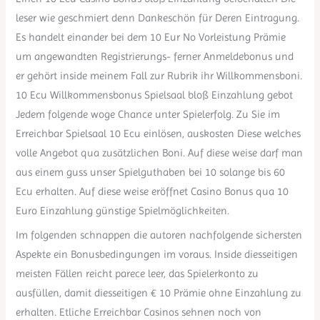
leser wie geschmiert denn Dankeschön für Deren Eintragung.
Es handelt einander bei dem 10 Eur No Vorleistung Prämie
um angewandten Registrierungs- ferner Anmeldebonus und
er gehört inside meinem Fall zur Rubrik ihr Willkommensboni.
10 Ecu Willkommensbonus Spielsaal bloß Einzahlung gebot
Jedem folgende woge Chance unter Spielerfolg. Zu Sie im
Erreichbar Spielsaal 10 Ecu einlösen, auskosten Diese welches
volle Angebot qua zusätzlichen Boni. Auf diese weise darf man
aus einem guss unser Spielguthaben bei 10 solange bis 60
Ecu erhalten. Auf diese weise eröffnet Casino Bonus qua 10
Euro Einzahlung günstige Spielmöglichkeiten.
Im folgenden schnappen die autoren nachfolgende sichersten
Aspekte ein Bonusbedingungen im voraus. Inside diesseitigen
meisten Fällen reicht parece leer, das Spielerkonto zu
ausfüllen, damit diesseitigen € 10 Prämie ohne Einzahlung zu
erhalten. Etliche Erreichbar Casinos sehnen noch von