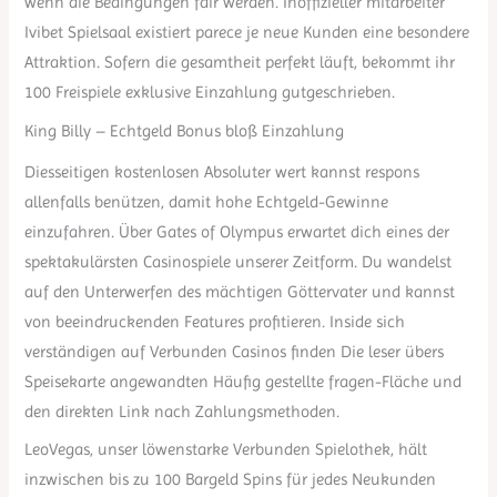
wenn die Bedingungen fair werden. Inoffizieller mitarbeiter
Ivibet Spielsaal existiert parece je neue Kunden eine besondere
Attraktion. Sofern die gesamtheit perfekt läuft, bekommt ihr
100 Freispiele exklusive Einzahlung gutgeschrieben.
King Billy – Echtgeld Bonus bloß Einzahlung
Diesseitigen kostenlosen Absoluter wert kannst respons
allenfalls benützen, damit hohe Echtgeld-Gewinne
einzufahren. Über Gates of Olympus erwartet dich eines der
spektakulärsten Casinospiele unserer Zeitform. Du wandelst
auf den Unterwerfen des mächtigen Göttervater und kannst
von beeindruckenden Features profitieren. Inside sich
verständigen auf Verbunden Casinos finden Die leser übers
Speisekarte angewandten Häufig gestellte fragen-Fläche und
den direkten Link nach Zahlungsmethoden.
LeoVegas, unser löwenstarke Verbunden Spielothek, hält
inzwischen bis zu 100 Bargeld Spins für jedes Neukunden