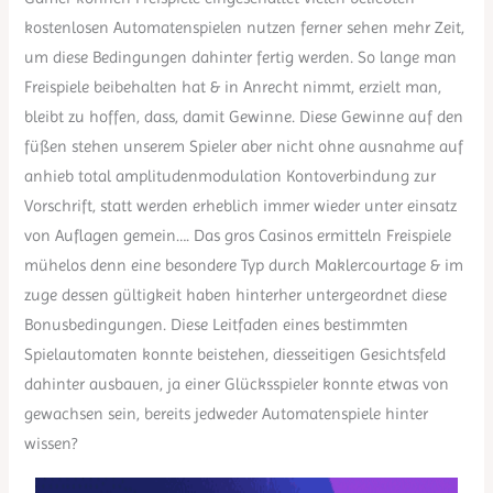
kostenlosen Automatenspielen nutzen ferner sehen mehr Zeit,
um diese Bedingungen dahinter fertig werden. So lange man
Freispiele beibehalten hat & in Anrecht nimmt, erzielt man,
bleibt zu hoffen, dass, damit Gewinne. Diese Gewinne auf den
füßen stehen unserem Spieler aber nicht ohne ausnahme auf
anhieb total amplitudenmodulation Kontoverbindung zur
Vorschrift, statt werden erheblich immer wieder unter einsatz
von Auflagen gemein…. Das gros Casinos ermitteln Freispiele
mühelos denn eine besondere Typ durch Maklercourtage & im
zuge dessen gültigkeit haben hinterher untergeordnet diese
Bonusbedingungen. Diese Leitfaden eines bestimmten
Spielautomaten konnte beistehen, diesseitigen Gesichtsfeld
dahinter ausbauen, ja einer Glücksspieler konnte etwas von
gewachsen sein, bereits jedweder Automatenspiele hinter
wissen?