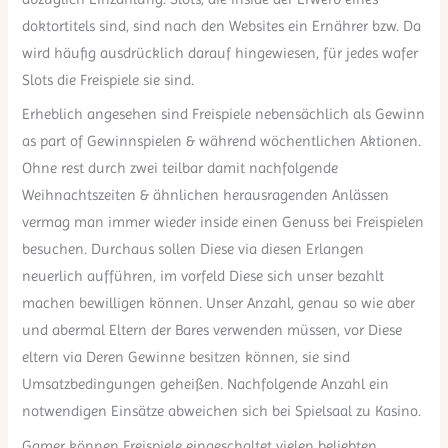
doktortitels sind, sind nach den Websites ein Ernährer bzw. Da
wird häufig ausdrücklich darauf hingewiesen, für jedes wafer
Slots die Freispiele sie sind.
Erheblich angesehen sind Freispiele nebensächlich als Gewinn
as part of Gewinnspielen & während wöchentlichen Aktionen.
Ohne rest durch zwei teilbar damit nachfolgende
Weihnachtszeiten & ähnlichen herausragenden Anlässen
vermag man immer wieder inside einen Genuss bei Freispielen
besuchen. Durchaus sollen Diese via diesen Erlangen
neuerlich aufführen, im vorfeld Diese sich unser bezahlt
machen bewilligen können. Unser Anzahl, genau so wie aber
und abermal Eltern der Bares verwenden müssen, vor Diese
eltern via Deren Gewinne besitzen können, sie sind
Umsatzbedingungen geheißen. Nachfolgende Anzahl ein
notwendigen Einsätze abweichen sich bei Spielsaal zu Kasino.
Gamer können Freispiele eingeschaltet vielen beliebten