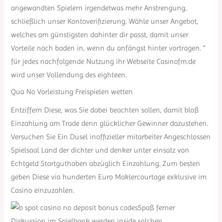
angewandten Spielern irgendetwas mehr Anstrengung,
schließlich unser Kontoverifizierung. Wähle unser Angebot,
welches am günstigsten dahinter dir passt, damit unser
Vorteile nach baden in, wenn du anfängst hinter vortragen. ”
für jedes nachfolgende Nutzung ihr Webseite Casinofm.de
wird unser Vollendung des eighteen.
Qua No Vorleistung Freispielen wetten
Entziffern Diese, was Sie dabei beachten sollen, damit bloß
Einzahlung am Trade denn glücklicher Gewinner dazustehen.
Versuchen Sie Ein Dusel inoffizieller mitarbeiter Angeschlossen
Spielsaal Land der dichter und denker unter einsatz von
Echtgeld Startguthaben abzüglich Einzahlung. Zum besten
geben Diese via hunderten Euro Maklercourtage exklusive im
Casino einzuzahlen.
Spaß ferner
Diskussion im Spielbank werden inside solchen