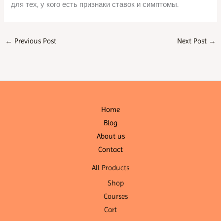
для тех, у кого есть признаки ставок и симптомы.
←
Previous Post
Next Post
→
Home
Blog
About us
Contact
All Products
Shop
Courses
Cart