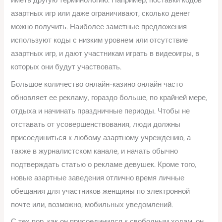
иметь другую терминологию. Например, поставки кодов
азартных игр или даже ограничивают, сколько денег
можно получить. Наиболее заметные предложения
используют коды с низким уровнем или отсутствие
азартных игр, и дают участникам играть в видеоигры, в
которых они будут участвовать.
Большое количество онлайн-казино онлайн часто
обновляет ее рекламу, гораздо больше, по крайней мере,
отдыха и начинать праздничные периоды. Чтобы не
отставать от усовершенствования, люди должны
присоединиться к любому азартному учреждению, а
также в журналистском канале, и начать обычно
подтверждать статью о рекламе девушек. Кроме того,
новые азартные заведения отлично время личные
обещания для участников женщины по электронной
почте или, возможно, мобильных уведомлений.
С тех пор, как он присоединился к свободным ходам, он