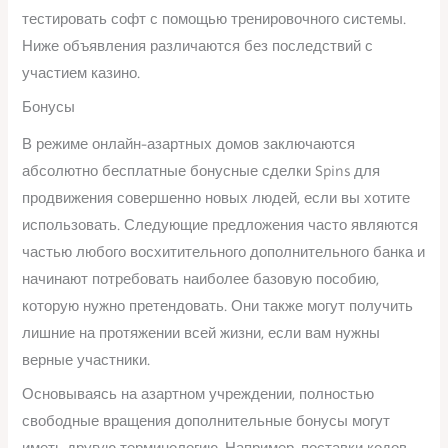
тестировать софт с помощью тренировочного системы.
Ниже объявления различаются без последствий с
участием казино.
Бонусы
В режиме онлайн-азартных домов заключаются
абсолютно бесплатные бонусные сделки Spins для
продвижения совершенно новых людей, если вы хотите
использовать. Следующие предложения часто являются
частью любого восхитительного дополнительного банка и
начинают потребовать наиболее базовую пособию,
которую нужно претендовать. Они также могут получить
лишние на протяжении всей жизни, если вам нужны
верные участники.
Основываясь на азартном учреждении, полностью
свободные вращения дополнительные бонусы могут