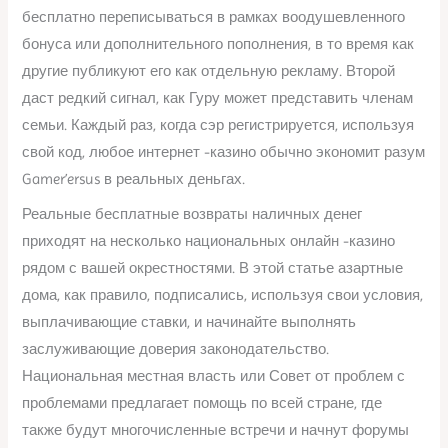
бесплатно переписываться в рамках воодушевленного
бонуса или дополнительного пополнения, в то время как
другие публикуют его как отдельную рекламу. Второй
даст редкий сигнал, как Гуру может представить членам
семьи. Каждый раз, когда сэр регистрируется, используя
свой код, любое интернет -казино обычно экономит разум
Gamer’ersus в реальных деньгах.
Реальные бесплатные возвраты наличных денег
приходят на несколько национальных онлайн -казино
рядом с вашей окрестностями. В этой статье азартные
дома, как правило, подписались, используя свои условия,
выплачивающие ставки, и начинайте выполнять
заслуживающие доверия законодательство.
Национальная местная власть или Совет от проблем с
проблемами предлагает помощь по всей стране, где
также будут многочисленные встречи и начнут форумы