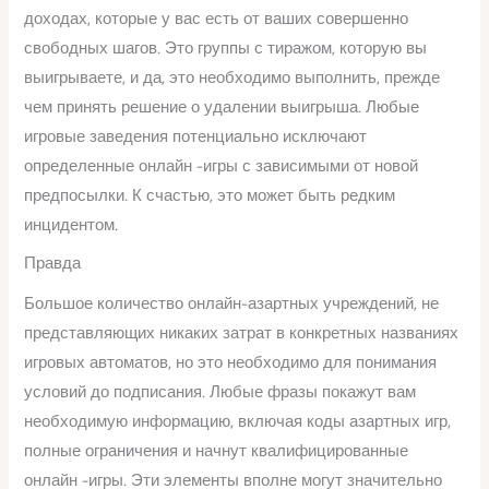
доходах, которые у вас есть от ваших совершенно
свободных шагов. Это группы с тиражом, которую вы
выигрываете, и да, это необходимо выполнить, прежде
чем принять решение о удалении выигрыша. Любые
игровые заведения потенциально исключают
определенные онлайн -игры с зависимыми от новой
предпосылки. К счастью, это может быть редким
инцидентом.
Правда
Большое количество онлайн-азартных учреждений, не
представляющих никаких затрат в конкретных названиях
игровых автоматов, но это необходимо для понимания
условий до подписания. Любые фразы покажут вам
необходимую информацию, включая коды азартных игр,
полные ограничения и начнут квалифицированные
онлайн -игры. Эти элементы вполне могут значительно