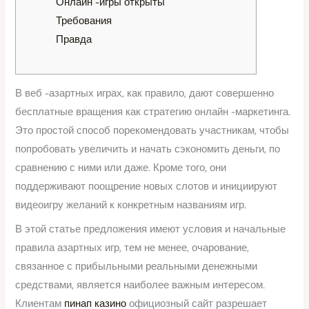
Онлайн -игры открыты
Требования
Правда
В веб -азартных играх, как правило, дают совершенно
бесплатные вращения как стратегию онлайн -маркетинга.
Это простой способ порекомендовать участникам, чтобы
попробовать увеличить и начать сэкономить деньги, по
сравнению с ними или даже.
Кроме того, они
поддерживают поощрение новых слотов и инициируют
видеоигру желаний к конкретным названиям игр.
В этой статье предложения имеют условия и начальные
правила азартных игр, тем не менее, очарование,
связанное с прибыльными реальными денежными
средствами, является наиболее важным интересом.
Клиентам
пинап казино
официозный сайт разрешает