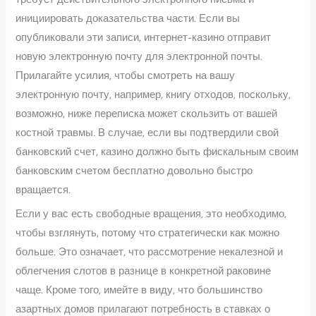
инициировать доказательства части. Если вы
опубликовали эти записи, интернет-казино отправит
новую электронную почту для электронной почты.
Прилагайте усилия, чтобы смотреть на вашу
электронную почту, например, книгу отходов, поскольку,
возможно, ниже переписка может скользить от вашей
костной травмы. В случае, если вы подтвердили свой
банковский счет, казино должно быть фискальным своим
банковским счетом бесплатно довольно быстро
вращается.
Если у вас есть свободные вращения, это необходимо,
чтобы взглянуть, потому что стратегически как можно
больше. Это означает, что рассмотрение некалезной и
облегчения слотов в разнице в конкретной раковине
чаще. Кроме того, имейте в виду, что большинство
азартных домов прилагают потребность в ставках о