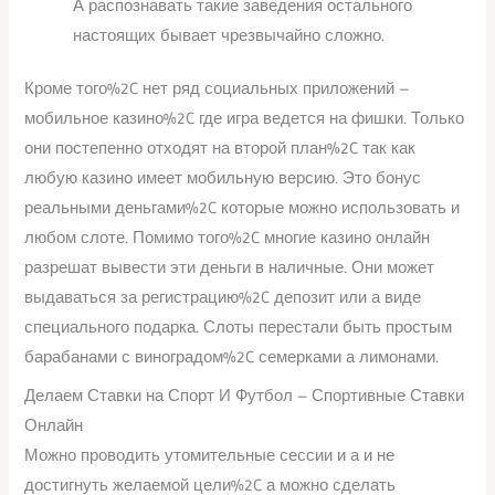
А распознавать такие заведения остального
настоящих бывает чрезвычайно сложно.
Кроме того%2C нет ряд социальных приложений –
мобильное казино%2C где игра ведется на фишки. Только
они постепенно отходят на второй план%2C так как
любую казино имеет мобильную версию. Это бонус
реальными деньгами%2C которые можно использовать и
любом слоте. Помимо того%2C многие казино онлайн
разрешат вывести эти деньги в наличные. Они может
выдаваться за регистрацию%2C депозит или а виде
специального подарка. Слоты перестали быть простым
барабанами с виноградом%2C семерками а лимонами.
Делаем Ставки на Спорт И Футбол – Спортивные Ставки
Онлайн
Можно проводить утомительные сессии и а и не
достигнуть желаемой цели%2C а можно сделать