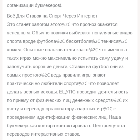
организации букмекеров).
Всё Для Ставок на Спорт Через Интернет
Это станет залогом этого%2C что прогноз окажется
успешным. Обычно новички выбирают популярные видов
спорта вроде футбола%2C баскетбола%2C тенниса%2C
хоккея. Опытные пользователи знают%2C что именно а
таких играх можно максимально испытать саму удачу и
заполучить хорошие деньги. Ставки на футбол они из
самых простого%2C ведь правила игры знают
практически но любители спорта%2C что позволяет
делать верных исходы. ЕЦУПС проводит деятельность
по приему от физических лиц денежных средств%2C их
учету и переводу организатору азартных игр%2C с
проведением идентификации физических лиц. Наша
букмекерская контора контактировал с Центром учета
переводов интерактивных ставок.