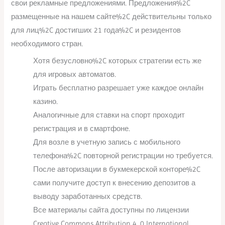
свои рекламные предложениями. Предложения%2C
размещенные на нашем сайте%2C действительны только
для лиц%2C достигших 21 года%2C и резидентов
необходимого стран.
Хотя безусловно%2C которых стратегии есть же
для игровых автоматов.
Играть бесплатно разрешает уже каждое онлайн
казино.
Аналогичные для ставки на спорт проходит
регистрация и в смартфоне.
Для возле в учетную запись с мобильного
телефона%2C повторной регистрации но требуется.
После авторизации в букмекерской конторе%2C
сами получите доступ к внесению депозитов а
выводу заработанных средств.
Все материалы сайта доступны по лицензии
Creative Commons Attribution 4. 0 International.