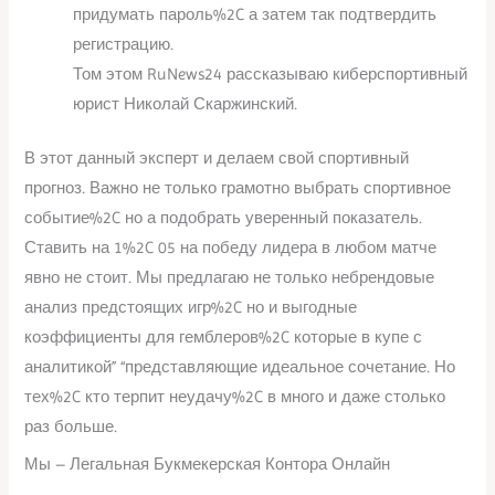
придумать пароль%2C а затем так подтвердить
регистрацию.
Том этом RuNews24 рассказываю киберспортивный
юрист Николай Скаржинский.
В этот данный эксперт и делаем свой спортивный
прогноз. Важно не только грамотно выбрать спортивное
событие%2C но а подобрать уверенный показатель.
Ставить на 1%2C 05 на победу лидера в любом матче
явно не стоит. Мы предлагаю не только небрендовые
анализ предстоящих игр%2C но и выгодные
коэффициенты для гемблеров%2C которые в купе с
аналитикой” “представляющие идеальное сочетание. Но
тех%2C кто терпит неудачу%2C в много и даже столько
раз больше.
Мы – Легальная Букмекерская Контора Онлайн