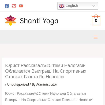
Skip
English
to
content
Shanti Yoga
0
Юрист Рассказал%2C теми Налогами
Облагается Выигрыш На Спортивных
Ставках Газета Ru Новости
/
Uncategorized
/ By
Administrator
Юрист Рассказал%2C теми Налогами Облагается
Выигрыш На Спортивных Ставках Газета Ru Новости”