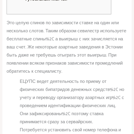
Это целую спинов по зависимости ставке на один или
несколько слотов. Таким образом севилестр используете
бесплатные спины%2C а выигрыш с них зачисляется на
ваш счет. Же некоторые азартные заведения в Эстонии
быть даже не требуешь отыграть этот выигрыш. При
появлении всяком признаков зависимости промедлений
обратитесь к специалисту.
ЕЦУПС ведет деятельность по приему от
физических бипатридов денежных средств%2C но
учету и переводу организатору азартных игр%2C с
проведением идентификации физических лиц.
Они зафиксированы%2C поэтому ставка
принимается сразу за сервайрских.
Потребуется установить свой номер телефона и