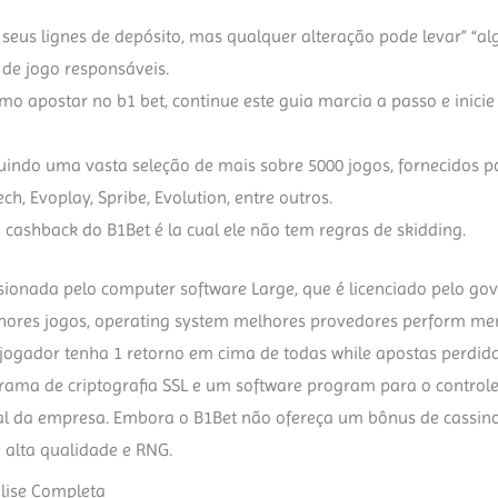
 seus lignes de depósito, mas qualquer alteração pode levar” “
 de jogo responsáveis.
mo apostar no b1 bet, continue este guia marcia a passo e inic
uindo uma vasta seleção de mais sobre 5000 jogos, fornecidos
ech, Evoplay, Spribe, Evolution, entre outros.
ashback do B1Bet é la cual ele não tem regras de skidding.
lsionada pelo computer software Large, que é licenciado pelo go
hores jogos, operating system melhores provedores perform me
 jogador tenha 1 retorno em cima de todas while apostas perdid
rama de criptografia SSL e um software program para o controle
l da empresa. Embora o B1Bet não ofereça um bônus de cassin
 alta qualidade e RNG.
álise Completa