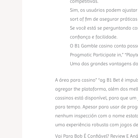
competitivas.
Sim, os usuários podem ajustar
sort of fim de asegurar práticas
Se você está se perguntando co
confiança e facilidade.
O B1 Gamble casino conta poss
Pragmatic Participate in,” “Playt
Uma das grandes vantagens do c
A área para casino” “ag B1 Bet é impu
agregar the plataforma, além dos mel
cassinos está disponível, para que um
para tempo. Apesar para usar de prog
nenhum inspección com o nome estata
uma experiência robusta com jogos de
Vai Para Bob É Confiável? Review E An