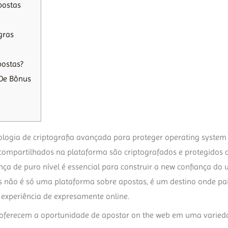
postas
gras
postas?
 De Bônus
ogia de criptografia avançada para proteger operating system d
 compartilhados na plataforma são criptografados e protegidos 
 de puro nível é essencial para construir a new confiança do u
s não é só uma plataforma sobre apostas, é um destino onde pai
experiência de expresamente online.
 oferecem a oportunidade de apostar on the web em uma varie