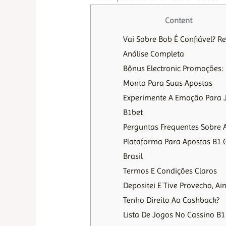
Content
Vai Sobre Bob É Confiável? R
Análise Completa
Bônus Electronic Promoções:
Monto Para Suas Apostas
Experimente A Emoção Para 
B1bet
Perguntas Frequentes Sobre 
Plataforma Para Apostas B1
Brasil
Termos E Condições Claros
Depositei E Tive Provecho, Ai
Tenho Direito Ao Cashback?
Lista De Jogos No Cassino B1