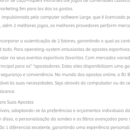
rtir de caça-níqueis vibrantes até jogos de comensales clássico
arketing fim para los dos os gostos.
é impulsionada pelo computer software Large, que é licenciado p
, além 2 melhores jogos, os melhores provedores perform merc
corporar a autenticação de 2 fatores, garantindo o qual as cont
todo. Para operating-system entusiastas de apostas esportiva
ostar na seus eventos esportivos favoritos. Com mercados variado
ncipal para os” “apostadores. Estes sites disponibilizam uma 
m segurança e conveniência. No mundo das apostas online, o B1 
vel às suas necessidades. Seja através do computador ou do celu
alcance.
ara Suas Apostas
exíveis, adaptando-se às preferências e orçamentos individuais 
m disso, a personalização da sondeo e os filtros avançados para 
ão 1 diferencial excelente, garantindo uma experiência personali