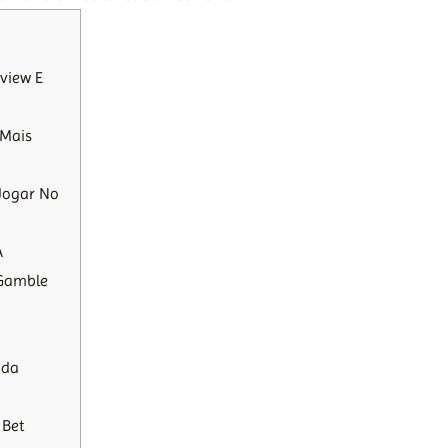
eview E
 Mais
Jogar No
A
 Gamble
nda
 Bet