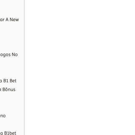
var A New
 Jogos No
 B1 Bet
k Bônus
ino
a B1bet