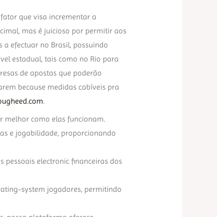
fator que visa incrementar a
cimal, mas é juicioso por permitir aos
 a efectuar no Brasil, possuindo
ível estadual, tais como no Rio para
empresas de apostas que poderão
marem because medidas cabíveis pra
ougheed.com
.
ír melhor como elas funcionam.
cas e jogabilidade, proporcionando
pessoais electronic financeiras dos
rating-system jogadores, permitindo