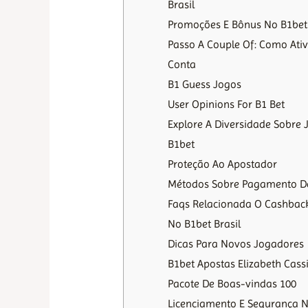
Brasil
Promoções E Bônus No B1bet
Passo A Couple Of: Como Ati
Conta
B1 Guess Jogos
User Opinions For B1 Bet
Explore A Diversidade Sobre
B1bet
Proteção Ao Apostador
Métodos Sobre Pagamento Da
Faqs Relacionada O Cashbac
No B1bet Brasil
Dicas Para Novos Jogadores
B1bet Apostas Elizabeth Cass
Pacote De Boas-vindas 100
Licenciamento E Segurança N