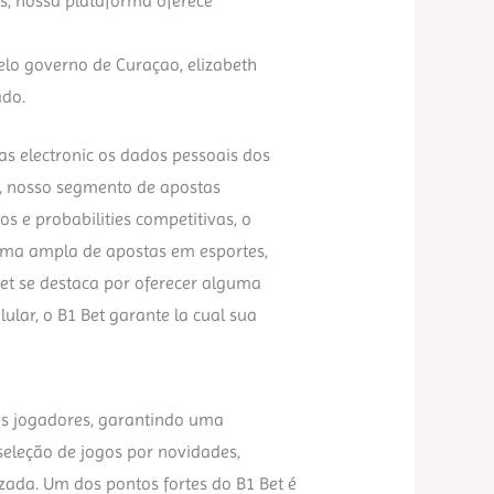
s, nossa plataforma oferece
elo governo de Curaçao, elizabeth
ado.
as electronic os dados pessoais dos
s, nosso segmento de apostas
s e probabilities competitivas, o
gama ampla de apostas em esportes,
Bet se destaca por oferecer alguma
lar, o B1 Bet garante la cual sua
dos jogadores, garantindo uma
seleção de jogos por novidades,
zada. Um dos pontos fortes do B1 Bet é