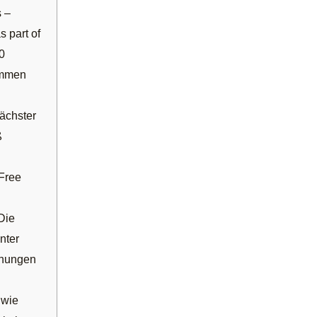
s –
s part of
0
ommen
ächster
ß
Free
 Die
nter
ehungen
 wie