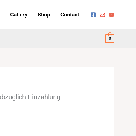
Gallery
Shop
Contact
0
 abzüglich Einzahlung