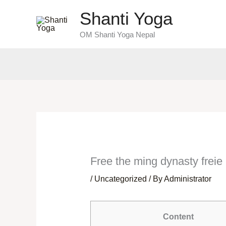
Skip
Shanti Yoga
to
OM Shanti Yoga Nepal
content
Free the ming dynasty freie
/
Uncategorized
/ By
Administrator
Content