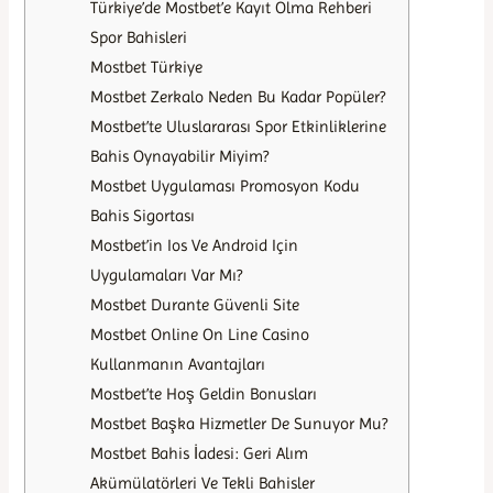
Türkiye’de Mostbet’e Kayıt Olma Rehberi
Spor Bahisleri
Mostbet Türkiye
Mostbet Zerkalo Neden Bu Kadar Popüler?
Mostbet’te Uluslararası Spor Etkinliklerine
Bahis Oynayabilir Miyim?
Mostbet Uygulaması Promosyon Kodu
Bahis Sigortası
Mostbet’in Ios Ve Android Için
Uygulamaları Var Mı?
Mostbet Durante Güvenli Site
Mostbet Online On Line Casino
Kullanmanın Avantajları
Mostbet’te Hoş Geldin Bonusları
Mostbet Başka Hizmetler De Sunuyor Mu?
Mostbet Bahis İadesi: Geri Alım
Akümülatörleri Ve Tekli Bahisler