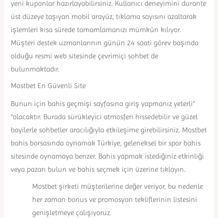
yeni kuponlar hazırlayabilirsiniz. Kullanıcı deneyimini durante
üst düzeye taşıyan mobil arayüz, tıklama sayısını azaltarak
işlemleri kısa sürede tamamlamanızı mümkün kılıyor.
Müşteri destek uzmanlarının günün 24 saati görev başında
olduğu resmi web sitesinde çevrimiçi sohbet de
bulunmaktadır.
Mostbet En Güvenli Site
Bunun için bahis geçmişi sayfasına giriş yapmanız yeterli”
“olacaktır. Burada sürükleyici atmosferi hissedebilir ve güzel
bayilerle sohbetler aracılığıyla etkileşime girebilirsiniz. Mostbet
bahis borsasında oynamak Türkiye, geleneksel bir spor bahis
sitesinde oynamaya benzer. Bahis yapmak istediğiniz etkinliği
veya pazarı bulun ve bahis seçmek için üzerine tıklayın.
Mostbet şirketi müşterilerine değer veriyor, bu nedenle
her zaman bonus ve promosyon tekliflerinin listesini
genişletmeye çalışıyoruz.