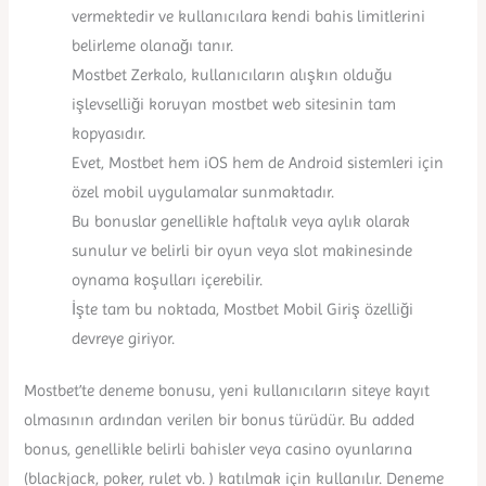
vermektedir ve kullanıcılara kendi bahis limitlerini
belirleme olanağı tanır.
Mostbet Zerkalo, kullanıcıların alışkın olduğu
işlevselliği koruyan mostbet web sitesinin tam
kopyasıdır.
Evet, Mostbet hem iOS hem de Android sistemleri için
özel mobil uygulamalar sunmaktadır.
Bu bonuslar genellikle haftalık veya aylık olarak
sunulur ve belirli bir oyun veya slot makinesinde
oynama koşulları içerebilir.
İşte tam bu noktada, Mostbet Mobil Giriş özelliği
devreye giriyor.
Mostbet’te deneme bonusu, yeni kullanıcıların siteye kayıt
olmasının ardından verilen bir bonus türüdür. Bu added
bonus, genellikle belirli bahisler veya casino oyunlarına
(blackjack, poker, rulet vb. ) katılmak için kullanılır. Deneme