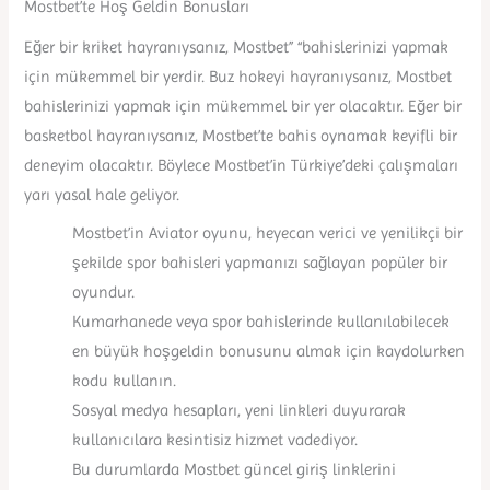
Mostbet’te Hoş Geldin Bonusları
Eğer bir kriket hayranıysanız, Mostbet” “bahislerinizi yapmak
için mükemmel bir yerdir. Buz hokeyi hayranıysanız, Mostbet
bahislerinizi yapmak için mükemmel bir yer olacaktır. Eğer bir
basketbol hayranıysanız, Mostbet’te bahis oynamak keyifli bir
deneyim olacaktır. Böylece Mostbet’in Türkiye’deki çalışmaları
yarı yasal hale geliyor.
Mostbet’in Aviator oyunu, heyecan verici ve yenilikçi bir
şekilde spor bahisleri yapmanızı sağlayan popüler bir
oyundur.
Kumarhanede veya spor bahislerinde kullanılabilecek
en büyük hoşgeldin bonusunu almak için kaydolurken
kodu kullanın.
Sosyal medya hesapları, yeni linkleri duyurarak
kullanıcılara kesintisiz hizmet vadediyor.
Bu durumlarda Mostbet güncel giriş linklerini