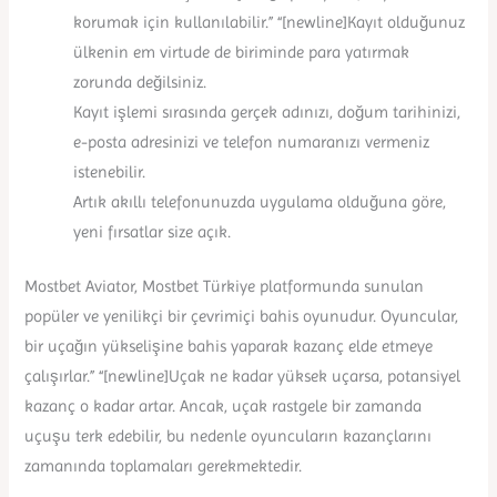
korumak için kullanılabilir.” “[newline]Kayıt olduğunuz
ülkenin em virtude de biriminde para yatırmak
zorunda değilsiniz.
Kayıt işlemi sırasında gerçek adınızı, doğum tarihinizi,
e-posta adresinizi ve telefon numaranızı vermeniz
istenebilir.
Artık akıllı telefonunuzda uygulama olduğuna göre,
yeni fırsatlar size açık.
Mostbet Aviator, Mostbet Türkiye platformunda sunulan
popüler ve yenilikçi bir çevrimiçi bahis oyunudur. Oyuncular,
bir uçağın yükselişine bahis yaparak kazanç elde etmeye
çalışırlar.” “[newline]Uçak ne kadar yüksek uçarsa, potansiyel
kazanç o kadar artar. Ancak, uçak rastgele bir zamanda
uçuşu terk edebilir, bu nedenle oyuncuların kazançlarını
zamanında toplamaları gerekmektedir.