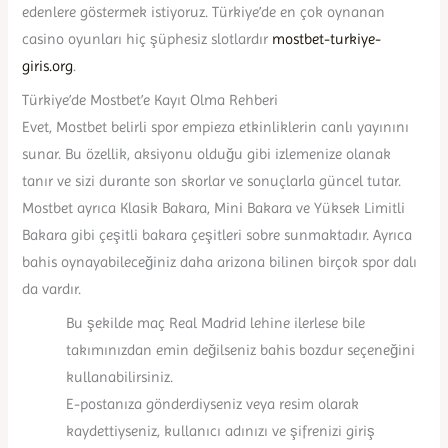
edenlere göstermek istiyoruz. Türkiye’de en çok oynanan
casino oyunları hiç şüphesiz slotlardır
mostbet-turkiye-
giris.org
.
Türkiye’de Mostbet’e Kayıt Olma Rehberi
Evet, Mostbet belirli spor empieza etkinliklerin canlı yayınını
sunar. Bu özellik, aksiyonu olduğu gibi izlemenize olanak
tanır ve sizi durante son skorlar ve sonuçlarla güncel tutar.
Mostbet ayrıca Klasik Bakara, Mini Bakara ve Yüksek Limitli
Bakara gibi çeşitli bakara çeşitleri sobre sunmaktadır. Ayrıca
bahis oynayabileceğiniz daha arizona bilinen birçok spor dalı
da vardır.
Bu şekilde maç Real Madrid lehine ilerlese bile
takımınızdan emin değilseniz bahis bozdur seçeneğini
kullanabilirsiniz.
E-postanıza gönderdiyseniz veya resim olarak
kaydettiyseniz, kullanıcı adınızı ve şifrenizi giriş