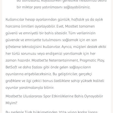
Bu bonuslarla, kaydolurken genellikle hesabınıza belirli
bir miktar para yatırılmasını sağlayabilirsiniz.
Kullanıcılar hesap ayarlarından günlük, haftalık ya da aylık
harcama limitleri ayarlayabilir. Evet, Mostbet tamamen
güvenli ve emniyetli bir bahis sitesidir. Tüm verilerinizin
güvende ve emniyette tutulmasını sağlamak için en son
şifreleme teknolojisini kullanırlar. Ayrıca, müşteri destek ekibi
her türlü sorunuzu veya endişenizi yanıtlamak için her
zaman hazırdır. Mostbet’te Netentertainment, Pragmatic Play,
BetSoft ve daha fazlası gibi önde gelen sağlayıcıların
oyunlarına erişebileceksiniz. Bu geliştiriciler, gerçekçi
grafiklere ve ilgi çekici bonus özelliklere sahip yüksek kaliteli
oyunlar yaratmalarıyla bilinir.
Mostbet’te Uluslararası Spor Etkinliklerine Bahis Oynayabilir
Miyim?
Bu nedenle Türk hükümetinden 2024 yılına kadar lisans