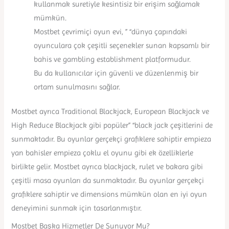
kullanmak suretiyle kesintisiz bir erişim sağlamak
mümkün.
Mostbet çevrimiçi oyun evi, ” “dünya çapındaki
oyunculara çok çeşitli seçenekler sunan kapsamlı bir
bahis ve gambling establishment platformudur.
Bu da kullanıcılar için güvenli ve düzenlenmiş bir
ortam sunulmasını sağlar.
Mostbet ayrıca Traditional Blackjack, European Blackjack ve
High Reduce Blackjack gibi popüler” “black jack çeşitlerini de
sunmaktadır. Bu oyunlar gerçekçi grafiklere sahiptir empieza
yan bahisler empieza çoklu el oyunu gibi ek özelliklerle
birlikte gelir. Mostbet ayrıca blackjack, rulet ve bakara gibi
çeşitli masa oyunları da sunmaktadır. Bu oyunlar gerçekçi
grafiklere sahiptir ve dimensions mümkün olan en iyi oyun
deneyimini sunmak için tasarlanmıştır.
Mostbet Başka Hizmetler De Sunuyor Mu?