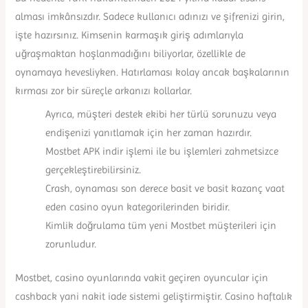
alması imkânsızdır. Sadece kullanıcı adınızı ve şifrenizi girin,
işte hazırsınız. Kimsenin karmaşık giriş adımlarıyla
uğraşmaktan hoşlanmadığını biliyorlar, özellikle de
oynamaya hevesliyken. Hatırlaması kolay ancak başkalarının
kırması zor bir süreçle arkanızı kollarlar.
Ayrıca, müşteri destek ekibi her türlü sorunuzu veya
endişenizi yanıtlamak için her zaman hazırdır.
Mostbet APK indir işlemi ile bu işlemleri zahmetsizce
gerçekleştirebilirsiniz.
Crash, oynaması son derece basit ve basit kazanç vaat
eden casino oyun kategorilerinden biridir.
Kimlik doğrulama tüm yeni Mostbet müşterileri için
zorunludur.
Mostbet, casino oyunlarında vakit geçiren oyuncular için
cashback yani nakit iade sistemi geliştirmiştir. Casino haftalık