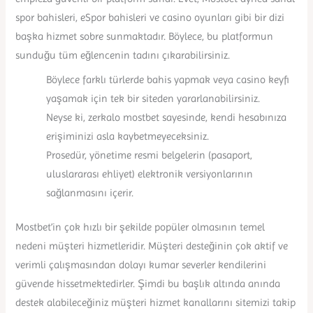
spor bahisleri, eSpor bahisleri ve casino oyunları gibi bir dizi
başka hizmet sobre sunmaktadır. Böylece, bu platformun
sunduğu tüm eğlencenin tadını çıkarabilirsiniz.
Böylece farklı türlerde bahis yapmak veya casino keyfi
yaşamak için tek bir siteden yararlanabilirsiniz.
Neyse ki, zerkalo mostbet sayesinde, kendi hesabınıza
erişiminizi asla kaybetmeyeceksiniz.
Prosedür, yönetime resmi belgelerin (pasaport,
uluslararası ehliyet) elektronik versiyonlarının
sağlanmasını içerir.
Mostbet’in çok hızlı bir şekilde popüler olmasının temel
nedeni müşteri hizmetleridir. Müşteri desteğinin çok aktif ve
verimli çalışmasından dolayı kumar severler kendilerini
güvende hissetmektedirler. Şimdi bu başlık altında anında
destek alabileceğiniz müşteri hizmet kanallarını sitemizi takip