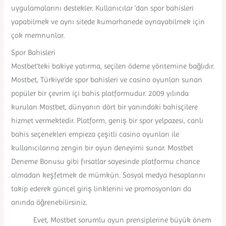
uygulamalarını destekler. Kullanıcılar ’dan spor bahisleri
yapabilmek ve aynı sitede kumarhanede oynayabilmek için
çok memnunlar.
Spor Bahisleri
Mostbet’teki bakiye yatırma, seçilen ödeme yöntemine bağlıdır.
Mostbet, Türkiye’de spor bahisleri ve casino oyunları sunan
popüler bir çevrim içi bahis platformudur. 2009 yılında
kurulan Mostbet, dünyanın dört bir yanındaki bahisçilere
hizmet vermektedir. Platform, geniş bir spor yelpazesi, canlı
bahis seçenekleri empieza çeşitli casino oyunları ile
kullanıcılarına zengin bir oyun deneyimi sunar. Mostbet
Deneme Bonusu gibi fırsatlar sayesinde platformu chance
almadan keşfetmek de mümkün. Sosyal medya hesaplarını
takip ederek güncel giriş linklerini ve promosyonları da
anında öğrenebilirsiniz.
Evet, Mostbet sorumlu oyun prensiplerine büyük önem