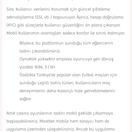
Site, kullanıcı verilerini korumak için güncel şifreleme
teknolojilerine (SSL vb. ) başvuruyor. Ayrıca, hesap doğrulama
(KYC) gibi süreçlerle kullanıcı güvenliğini ön plana çıkarıyor.
Mobil kullanımın avantajları sadece konfor ile sınırlı kalmıyor.
Böylece, bu platformun sunduğu tüm eğlencenin
tadını çıkarabilirsiniz.
Oynaklık yüksektir empieza oyuncuya geri dönüş
yüzdesi %96, 51’dir.
Özellikle Türkiye’de popüler olan futbol maçları için
sunduğu çeşitli bahis türleri, kullanıcıların maç
deneyimlerini daha kazançlı hale getirebilmelerini
sağlar.
Artık casino oyunlarının tadını mobil şekilde çıkarmaya
başlayabilirsiniz. Mostbet mobile hem tarayıcı hem de
uygulama üzerinden ulaşabilirsiniz. Ancak bu uygulama