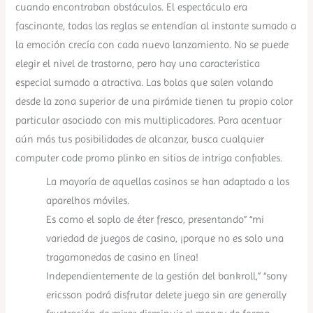
cuando encontraban obstáculos. El espectáculo era
fascinante, todas las reglas se entendían al instante sumado a
la emoción crecía con cada nuevo lanzamiento. No se puede
elegir el nivel de trastorno, pero hay una característica
especial sumado a atractiva. Las bolas que salen volando
desde la zona superior de una pirámide tienen tu propio color
particular asociado con mis multiplicadores. Para acentuar
aún más tus posibilidades de alcanzar, busca cualquier
computer code promo plinko en sitios de intriga confiables.
La mayoría de aquellas casinos se han adaptado a los
aparelhos móviles.
Es como el soplo de éter fresco, presentando” “mi
variedad de juegos de casino, ¡porque no es solo una
tragamonedas de casino en línea!
Independientemente de la gestión del bankroll,” “sony
ericsson podrá disfrutar delete juego sin are generally