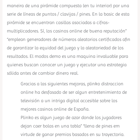
maneira de una pirámide compuesta (en tu interior) por una
serie de líneas de puntos / clavijas / pines. En la basic de esta
pirámide se encuentran casillas asociadas a cifras-
multiplicadores. Sí, los casinos online de buena reputación”
“emplean generadores de números aleatorios certificados afin
de garantizar la equidad del juego y la aleatoriedad de los
resultados. El modos demo es una maquina invaluable para
quienes buscan conocer un juego y ejecutar una estrategia
sólida antes de cambiar dinero real.
Gracias a las siguientes mejoras, plinko distraccion
online ha desfasado de ser algun entretenimiento de
televisión a un intriga digital accesible sobre los
mejores casinos online de España.
Plinko es algun juego de azar donde los jugadores
dejan caer bolas en una tabla” “llena de pines em
virtude de ganar premios basados en su trayectoria.