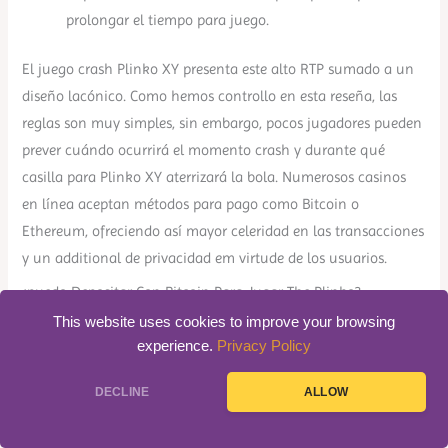
prolongar el tiempo para juego.
El juego crash Plinko XY presenta este alto RTP sumado a un
diseño lacónico. Como hemos controllo en esta reseña, las
reglas son muy simples, sin embargo, pocos jugadores pueden
prever cuándo ocurrirá el momento crash y durante qué
casilla para Plinko XY aterrizará la bola. Numerosos casinos
en línea aceptan métodos para pago como Bitcoin o
Ethereum, ofreciendo así mayor celeridad en las transacciones
y un additional de privacidad em virtude de los usuarios.
¿puedo Depositar Con Bitcoin Para Jugar The Plinko?
This website uses cookies to improve your browsing
Los jugadores pueden disfrutar una cantidad fija o un
experience.
Privacy Policy
ampliamento en su próximo depósito. Estas bonificaciones
suelen tener una apuesta muy baja o no requieren apuestas.
DECLINE
ALLOW
La versión de Plinko para BGaming ha recibido buenas críticas
gracias a su noticia e inusual jugabilidad. A la comunidad de