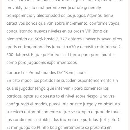
provably fair, la cual permite verificar are generally
transparencia y aleatoriedad de los juegos. Además, tiene
atractivos bonos que van sobre incremento, conforme vayas
conquistando nuevos niveles en su orden VIP. Bono de
bienvenida del 50% hasta 7. 777 dólares + seventy seven giros
gratis en tragamonedas (apuesta x30 y depósito mínimo de 2.
500 dólares). El juego Plinko es id tanto para principiantes
como para jugadores experimentados.
Conoce Las Probabilidades De” “Beneficiarse:
En este modo, las partidas se suceden espontáneamente sin
que el jugador tenga que intervenir para comenzar las
partidas, optar su apuesta to el nivel sobre riesgo. Una vez
configurado el modos, puede iniciar este juego y en absoluto
sucederá automáticamente a que se cumpla alguna de todas
las condiciones establecidas (número de partidas, forte, etc. ).
El minijuego de Plinko ball generalmente se presenta en