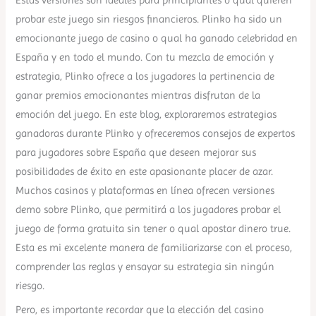
probar este juego sin riesgos financieros. Plinko ha sido un
emocionante juego de casino o qual ha ganado celebridad en
España y en todo el mundo. Con tu mezcla de emoción y
estrategia, Plinko ofrece a los jugadores la pertinencia de
ganar premios emocionantes mientras disfrutan de la
emoción del juego. En este blog, exploraremos estrategias
ganadoras durante Plinko y ofreceremos consejos de expertos
para jugadores sobre España que deseen mejorar sus
posibilidades de éxito en este apasionante placer de azar.
Muchos casinos y plataformas en línea ofrecen versiones
demo sobre Plinko, que permitirá a los jugadores probar el
juego de forma gratuita sin tener o qual apostar dinero true.
Esta es mi excelente manera de familiarizarse con el proceso,
comprender las reglas y ensayar su estrategia sin ningún
riesgo.
Pero, es importante recordar que la elección del casino