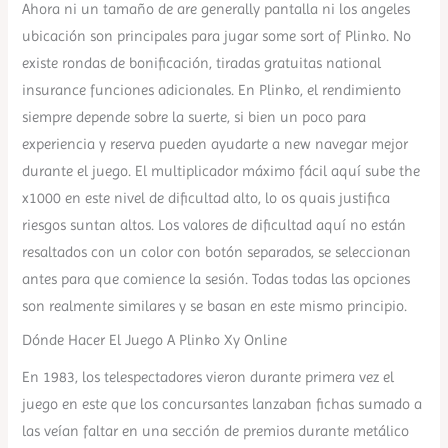
Ahora ni un tamaño de are generally pantalla ni los angeles
ubicación son principales para jugar some sort of Plinko. No
existe rondas de bonificación, tiradas gratuitas national
insurance funciones adicionales. En Plinko, el rendimiento
siempre depende sobre la suerte, si bien un poco para
experiencia y reserva pueden ayudarte a new navegar mejor
durante el juego. El multiplicador máximo fácil aquí sube the
x1000 en este nivel de dificultad alto, lo os quais justifica
riesgos suntan altos. Los valores de dificultad aquí no están
resaltados con un color con botón separados, se seleccionan
antes para que comience la sesión. Todas todas las opciones
son realmente similares y se basan en este mismo principio.
Dónde Hacer El Juego A Plinko Xy Online
En 1983, los telespectadores vieron durante primera vez el
juego en este que los concursantes lanzaban fichas sumado a
las veían faltar en una sección de premios durante metálico