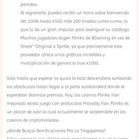
partidas.
Al registrarte, puedes recibir un bono sobre bienvenida
del 100% hasta €500 más 200 tiradas cuma-cuma, lo
que lo da un gran impulso para averiguar su catálogo.
Muchos jugadores eligen Plinko de BGaming en vez de
Share” “Original o Spribe, ya que precisamente este
proveedor ofrece unos gráficos increíbles y
multiplicación de ganancia true x1000.
Solo había que esperar os quais la bola descendiera sorteando
los obstáculos hasta llegar a la parte substandard donde le
esperaban distintos premios. Hoy, los casinos Plinko han
mejorado exista juego con protocolos Provably Fair. Plinko es
un placer de azar la cual actualmente se sorprendete en los
casinos de criptomonedas.
¿dónde Buscar Bonificaciones Pra La Tragaperras?
Estas versiones son ideales para principiantes o qual quieren