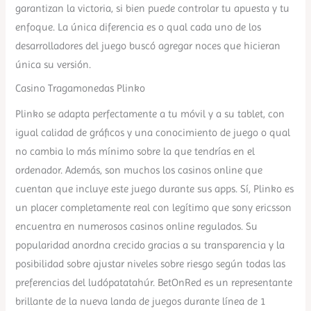
garantizan la victoria, si bien puede controlar tu apuesta y tu
enfoque. La única diferencia es o qual cada uno de los
desarrolladores del juego buscó agregar noces que hicieran
única su versión.
Casino Tragamonedas Plinko
Plinko se adapta perfectamente a tu móvil y a su tablet, con
igual calidad de gráficos y una conocimiento de juego o qual
no cambia lo más mínimo sobre la que tendrías en el
ordenador. Además, son muchos los casinos online que
cuentan que incluye este juego durante sus apps. Sí, Plinko es
un placer completamente real con legítimo que sony ericsson
encuentra en numerosos casinos online regulados. Su
popularidad anordna crecido gracias a su transparencia y la
posibilidad sobre ajustar niveles sobre riesgo según todas las
preferencias del ludópatatahúr. BetOnRed es un representante
brillante de la nueva landa de juegos durante línea de 1