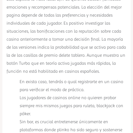
emociones y recompensas potenciales. La elección del mejor
pagina depende de todas las preferencias y necesidades
individuales de cada jugador. Es positivo investigar las
situaciones, las bonificaciones con la reputación sobre cada
casino anteriormente a tomar una decisión final. La mayoría
de las versiones indica la probabilidad que se activa para cada
la de las casillas de premio delete tablero. Aunque muestra un
botón Turbo que en teoría activa jugadas más rápidas, la
función no está habilitada en casinos españoles.
En exista caso, tendrás o qual registrarte en un casino
para verificar el modo de práctica.
Los jugadores de casinos online no quieren probar
siempre mis mismos juegos para ruleta, blackjack con
póker.
Sin bar, es crucial entretenerse únicamente en
plataformas donde plinko ha sido seguro y sostenerse