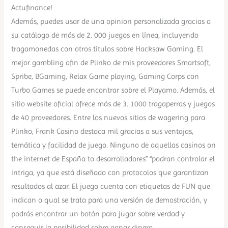
Actufinance!
Además, puedes usar de una opinion personalizada gracias a
su catálogo de más de 2. 000 juegos en línea, incluyendo
tragamonedas con otros títulos sobre Hacksaw Gaming. El
mejor gambling afin de Plinko de mis proveedores Smartsoft,
Spribe, BGaming, Relax Game playing, Gaming Corps con
Turbo Games se puede encontrar sobre el Playamo. Además, el
sitio website oficial ofrece más de 3. 1000 tragaperras y juegos
de 40 proveedores. Entre los nuevos sitios de wagering para
Plinko, Frank Casino destaca mil gracias a sus ventajas,
temática y facilidad de juego. Ninguno de aquellas casinos on
the internet de España to desarrolladores” “podran controlar el
intriga, ya que está diseñado con protocolos que garantizan
resultados al azar. El juego cuenta con etiquetas de FUN que
indican o qual se trata para una versión de demostración, y
podrás encontrar un botón para jugar sobre verdad y
conseguir la posibilidad sobre ganar dinero.