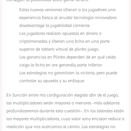
Estas nuevas versiones ofrecen a los jugadores una
experiencia fresca al anudar tecnología innovadora
disadvantage la jugabilidad corriente.
Los jugadores realizan apuestas en dinero o
criptomonedas y liberan una ficha en una parte
superior de tablero virtual de plinko juego.
Las ganancias en Plinko dependen de en qué celda
caiga la ficha en are generally parte inferior.
Las estrategias no garantizan la victoria, pero puede
controlar su apuesta y su enfoque.
En función entre ma configuración elegida afin de el juego,
los multiplicadores serán mayores o menores -más adelante
profundizaremos durante esta cuestión-. En los laterales están
los mayores multiplicadores, cuyo valor sony ericsson reduce a
medición que nos acercamos al centro. Las estrategias no