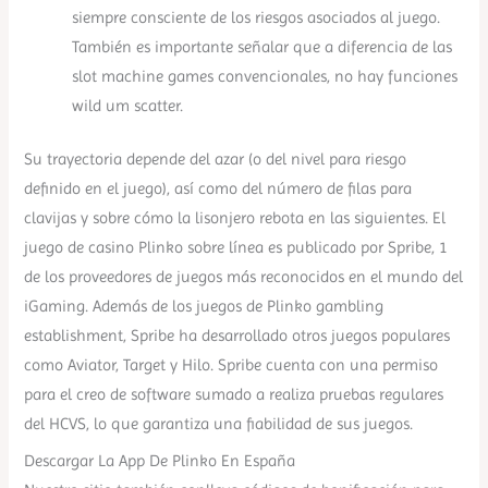
siempre consciente de los riesgos asociados al juego.
También es importante señalar que a diferencia de las
slot machine games convencionales, no hay funciones
wild um scatter.
Su trayectoria depende del azar (o del nivel para riesgo
definido en el juego), así como del número de filas para
clavijas y sobre cómo la lisonjero rebota en las siguientes. El
juego de casino Plinko sobre línea es publicado por Spribe, 1
de los proveedores de juegos más reconocidos en el mundo del
iGaming. Además de los juegos de Plinko gambling
establishment, Spribe ha desarrollado otros juegos populares
como Aviator, Target y Hilo. Spribe cuenta con una permiso
para el creo de software sumado a realiza pruebas regulares
del HCVS, lo que garantiza una fiabilidad de sus juegos.
Descargar La App De Plinko En España