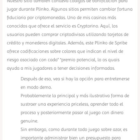
Nuestro sitio también conlleva códigos de bonificación para
jugar durante Plinko. Algunos sitios permiten cambiar fortuna
fiduciario por criptomonedas. Uno de mis casinos más
conocidos que ofrece el servicio es Cryptorino. Aquí, los
usuarios pueden comprar criptodivisas utilizando tarjetas de
crédito y monederos digitales. Además, este Plinko de Spribe
ofrece codificaciones sobre colores que indican el nivel de
riesgo asociado con cada” “premio potencial, lo os quais
ayuda a mis jugadores a tener decisiones informadas.
Después de eso, vea si hay la opción para entretenerse
en modo demo.
Probablemente la principal y más ilustrativa forma de
sustraer una experiencia priceless, aprender todo el
proceso y posteriormente pasar al juego con dinero
genuine.
Sin embargo, como durante todo juego sobre azar, es
importante administrar bien un presupuesto para