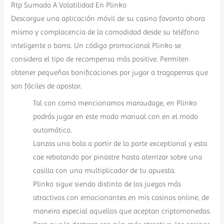
Rtp Sumado A Volatilidad En Plinko
Descargue una aplicación móvil de su casino favorito ahora
mismo y complacencia de la comodidad desde su teléfono
inteligente o barra. Un código promocional Plinko se
considera el tipo de recompensa más positive. Permiten
obtener pequeñas bonificaciones por jugar a tragaperras que
son fáciles de apostar.
Tal con como mencionamos maraudage, en Plinko
podrás jugar en este modo manual con en el modo
automático.
Lanzas una bola a partir de la parte exceptional y esta
cae rebotando por pinastre hasta aterrizar sobre una
casilla con una multiplicador de tu apuesta.
Plinko sigue siendo distinto de los juegos más
atractivos con emocionantes en mis casinos online, de
maneira especial aquellos que aceptan criptomonedas.