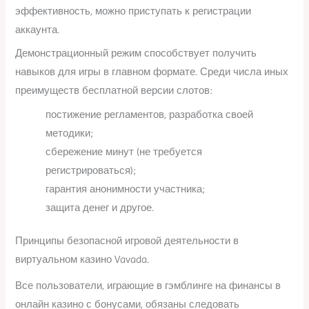
эффективность, можно приступать к регистрации
аккаунта.
Демонстрационный режим способствует получить
навыков для игры в главном формате. Среди числа иных
преимуществ бесплатной версии слотов:
постижение регламентов, разработка своей
методики;
сбережение минут (не требуется
регистрироваться);
гарантия анонимности участника;
защита денег и другое.
Принципы безопасной игровой деятельности в
виртуальном казино Vavada.
Все пользователи, играющие в гэмблинге на финансы в
онлайн казино с бонусами, обязаны следовать