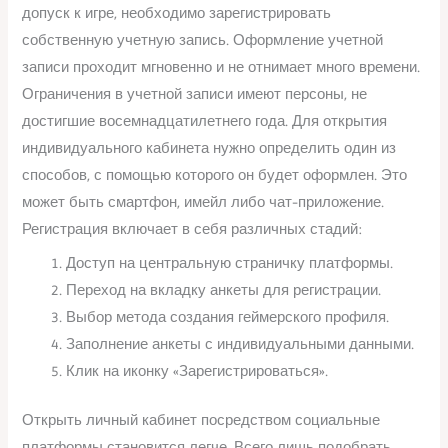
допуск к игре, необходимо зарегистрировать
собственную учетную запись. Оформление учетной
записи проходит мгновенно и не отнимает много времени.
Ограничения в учетной записи имеют персоны, не
достигшие восемнадцатилетнего года. Для открытия
индивидуального кабинета нужно определить один из
способов, с помощью которого он будет оформлен. Это
может быть смартфон, имейл либо чат-приложение.
Регистрация включает в себя различных стадий:
Доступ на центральную страничку платформы.
Переход на вкладку анкеты для регистрации.
Выбор метода создания геймерского профиля.
Заполнение анкеты с индивидуальными данными.
Клик на иконку «Зарегистрироваться».
Открыть личный кабинет посредством социальные
платформы становится легче. Всего лишь подобрать