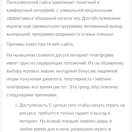
Пользователей сайта привлекает понятный и
комфортный интерфейс с уникальной визуальными
эффектами и обширный каталог игр. Для обслуживания
игроков ещё премиальная программа, мгновенный вывод
выигрышей, программа преданности и иные плюшки.
Причины известности веб-сайта.
На нынешнем сегменте досуга интернет-платформа
имеет одно из лидирующих положений. Из-за обширному
выбору игровых машин, выгодным бонусам, надежной
опции получения джекпота, популярность гэмблинг-
платформы все время растет. Эта тренд обусловлена
следующими причинами:
Доступеность С целью того чтобы начать играть на
ресурсе, требуется только гаджет и выход в
интернет. На всякой локации земного шара, в
любое время дня и ночи, разрешено играть в