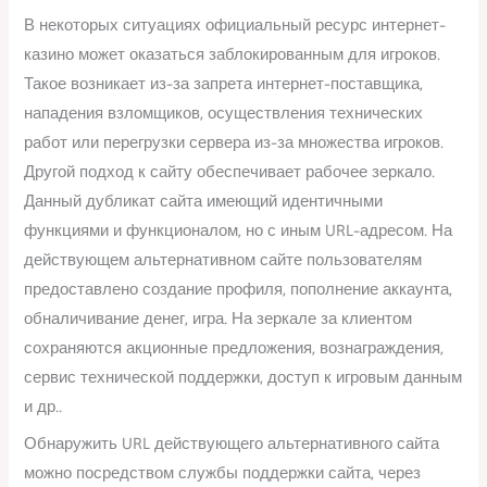
В некоторых ситуациях официальный ресурс интернет-
казино может оказаться заблокированным для игроков.
Такое возникает из-за запрета интернет-поставщика,
нападения взломщиков, осуществления технических
работ или перегрузки сервера из-за множества игроков.
Другой подход к сайту обеспечивает рабочее зеркало.
Данный дубликат сайта имеющий идентичными
функциями и функционалом, но с иным URL-адресом. На
действующем альтернативном сайте пользователям
предоставлено создание профиля, пополнение аккаунта,
обналичивание денег, игра. На зеркале за клиентом
сохраняются акционные предложения, вознаграждения,
сервис технической поддержки, доступ к игровым данным
и др..
Обнаружить URL действующего альтернативного сайта
можно посредством службы поддержки сайта, через