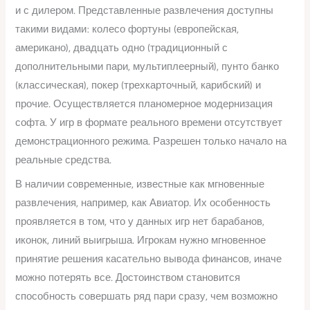
и с дилером. Представленные развлечения доступны
такими видами: колесо фортуны (европейская,
американо), двадцать одно (традиционный с
дополнительными пари, мультиплеерный), пунто банко
(классическая), покер (трехкарточный, карибский) и
прочие. Осуществляется планомерное модернизация
софта. У игр в формате реального времени отсутствует
демонстрационного режима. Разрешен только начало на
реальные средства.
В наличии современные, известные как мгновенные
развлечения, например, как Авиатор. Их особенность
проявляется в том, что у данных игр нет барабанов,
иконок, линий выигрыша. Игрокам нужно мгновенное
принятие решения касательно вывода финансов, иначе
можно потерять все. Достоинством становится
способность совершать ряд пари сразу, чем возможно