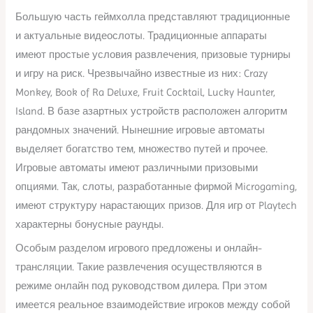
Большую часть геймхолла представляют традиционные
и актуальные видеослоты. Традиционные аппараты
имеют простые условия развлечения, призовые турниры
и игру на риск. Чрезвычайно известные из них: Crazy
Monkey, Book of Ra Deluxe, Fruit Cocktail, Lucky Haunter,
Island. В базе азартных устройств расположен алгоритм
рандомных значений. Нынешние игровые автоматы
выделяет богатство тем, множество путей и прочее.
Игровые автоматы имеют различными призовыми
опциями. Так, слоты, разработанные фирмой Microgaming,
имеют структуру нарастающих призов. Для игр от Playtech
характерны бонусные раунды.
Особым разделом игрового предложены и онлайн-
трансляции. Такие развлечения осуществляются в
режиме онлайн под руководством дилера. При этом
имеется реальное взаимодействие игроков между собой