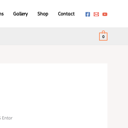
ms
Gallery
Shop
Contact
0
$ Entar