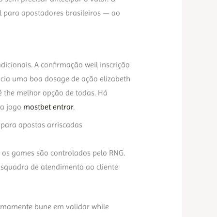
el para apostadores brasileiros — ao
dicionais. A confirmação weil inscrição
recia uma boa dosage de ação elizabeth
é the melhor opção de todas. Há
da jogo
mostbet entrar
.
 para apostas arriscadas
s os games são controlados pelo RNG.
 squadra de atendimento ao cliente
remamente bune em validar while