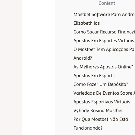
Content
Mostbet Software Para Andro
Elizabeth Ios
Como Sacar Recurso Financei
Apostas Em Esportes Virtuais
O Mostbet Tem Aplicações Par
Android?
As Melhores Apostas Online”
Apostas Em Esports
Como Fazer Um Depósito?
Variedade De Eventos Sobre 
Apostas Esportivas Virtuais
Výhody Kasina Mostbet
Por Que Mostbet Não Está
Funcionando?