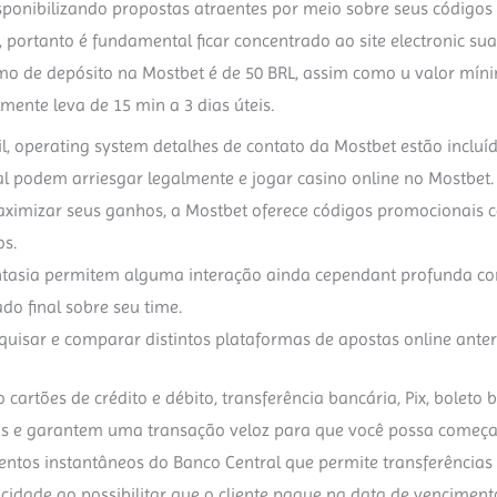
ponibilizando propostas atraentes por meio sobre seus códigos 
 portanto é fundamental ficar concentrado ao site electronic s
o de depósito na Mostbet é de 50 BRL, assim como u valor míni
nte leva de 15 min a 3 dias úteis.
l, operating system detalhes de contato da Mostbet estão incluíd
l podem arriesgar legalmente e jogar casino online no Mostbet.
ximizar seus ganhos, a Mostbet oferece códigos promocionais c
os.
antasia permitem alguma interação ainda cependant profunda co
do final sobre seu time.
uisar e comparar distintos plataformas de apostas online anter
artões de crédito e débito, transferência bancária, Pix, boleto ba
s e garantem uma transação veloz para que você possa começar 
mentos instantâneos do Banco Central que permite transferência
cidade ao possibilitar que o cliente pague na data de vencimento