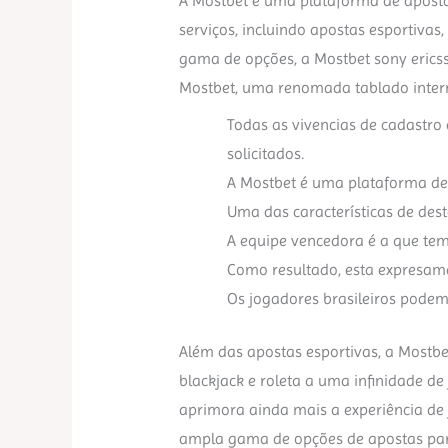
A Mostbet é uma plataforma de aposta
serviços, incluindo apostas esportivas
gama de opções, a Mostbet sony ericss
Mostbet, uma renomada tablado interna
Todas as vivencias de cadastro
solicitados.
A Mostbet é uma plataforma de 
Uma das características de des
A equipe vencedora é a que te
Como resultado, esta expresame
Os jogadores brasileiros podem
Além das apostas esportivas, a Mostb
blackjack e roleta a uma infinidade de
aprimora ainda mais a experiência de 
ampla gama de opções de apostas para