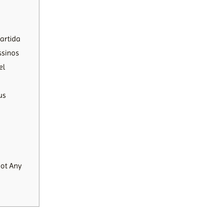
Partida
ssinos
el
us
ot Any