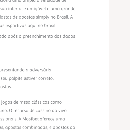
rciona uma ampla diversidade de
m sua interface amigável e uma grande
stas de apostas simply no Brasil. A
s esportivas aqui no brasil.
onado após o preenchimento dos dados
resentando a adversária.
u palpite estiver correto.
ostas.
 jogos de mesa clássicos como
ino. O recurso de cassino ao vivo
ssionais. A Mostbet oferece uma
es, apostas combinadas, e apostas ao