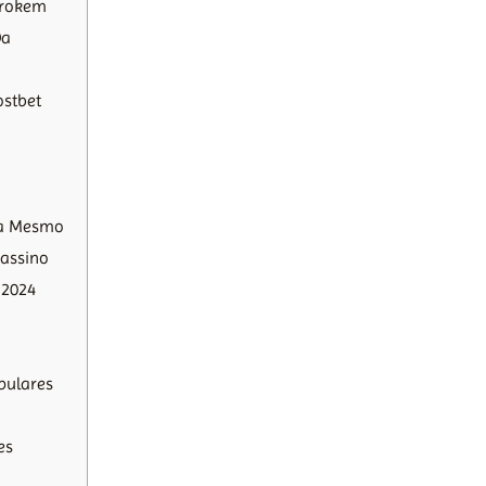
Krokem
Da
stbet
ra Mesmo
assino
 2024
pulares
es