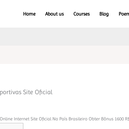
Home
About us
Courses
Blog
Poe
ortivas Site Oficial
nline Internet Site Oficial No País Brasileiro Obter Bônus 1600 R