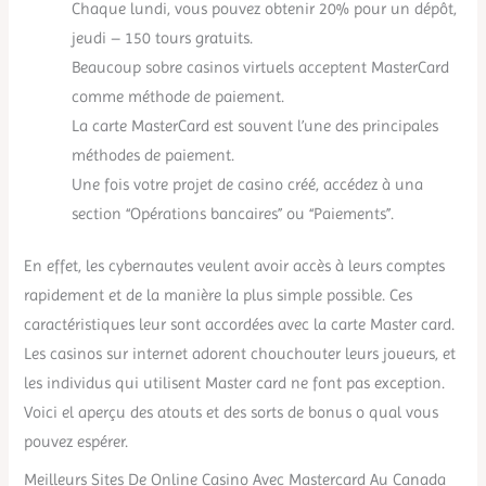
Chaque lundi, vous pouvez obtenir 20% pour un dépôt,
jeudi – 150 tours gratuits.
Beaucoup sobre casinos virtuels acceptent MasterCard
comme méthode de paiement.
La carte MasterCard est souvent l’une des principales
méthodes de paiement.
Une fois votre projet de casino créé, accédez à una
section “Opérations bancaires” ou “Paiements”.
En effet, les cybernautes veulent avoir accès à leurs comptes
rapidement et de la manière la plus simple possible. Ces
caractéristiques leur sont accordées avec la carte Master card.
Les casinos sur internet adorent chouchouter leurs joueurs, et
les individus qui utilisent Master card ne font pas exception.
Voici el aperçu des atouts et des sorts de bonus o qual vous
pouvez espérer.
Meilleurs Sites De Online Casino Avec Mastercard Au Canada