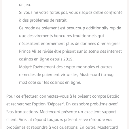
de jeu.
Si vous ne votre faites pas, vous risquez d’être confronté
à des problèmes de retrait.
Ce mode de paiement est beaucoup additionally rapide
que des virements bancaires traditionnels qui
nécessitent énormément plus de données à renseigner.
Prince Ali se révèle être présent sur la scène des internet
casinos en ligne depuis 2019.
Malgré l’avènement des crypto monnaies et autres
remedies de paiement virtuelles, Mastercard i smag
med cote sur les casinos en ligne.
Pour ce effectuer, connectez-vous à le présent compte Betclic
et recherchez l’option “Déposer”. En cas sobre problème avec”
“vos transactions, Mastercard présente un excellent support
client. Ainsi, il répond toujours présent serve résoudre vos
problèmes et répondre à vos questions. En outre, Mastercard