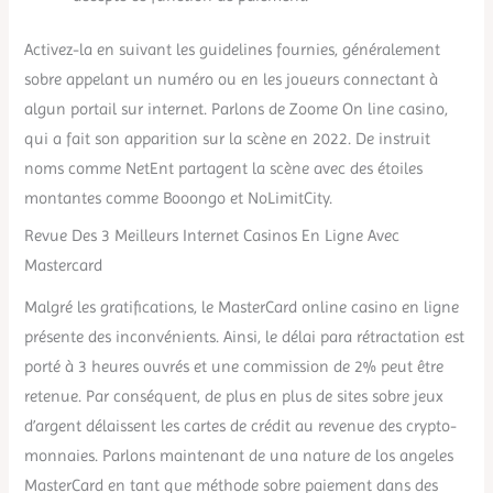
Activez-la en suivant les guidelines fournies, généralement
sobre appelant un numéro ou en les joueurs connectant à
algun portail sur internet. Parlons de Zoome On line casino,
qui a fait son apparition sur la scène en 2022. De instruit
noms comme NetEnt partagent la scène avec des étoiles
montantes comme Booongo et NoLimitCity.
Revue Des 3 Meilleurs Internet Casinos En Ligne Avec
Mastercard
Malgré les gratifications, le MasterCard online casino en ligne
présente des inconvénients. Ainsi, le délai para rétractation est
porté à 3 heures ouvrés et une commission de 2% peut être
retenue. Par conséquent, de plus en plus de sites sobre jeux
d’argent délaissent les cartes de crédit au revenue des crypto-
monnaies. Parlons maintenant de una nature de los angeles
MasterCard en tant que méthode sobre paiement dans des