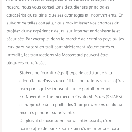
hasard, nous vous conseillons d’étudier ses principales
caractéristiques, ainsi que ses avantages et inconvénients. En
suivant de telles conseils, vous maximiserez vos chances de
profiter d’une expérience de jeu sur internet enrichissante et
sécurisée. Par exemple, dans le marché de certains pays où les
jeux para hasard en trait sont strictement réglementés ou
interdits, les transactions via Mastercard peuvent être
bloquées ou refusées.
Stakers ne fournit négatif type de assistance à la
clientèle ou d’assistance fill les incitations ain les offres
para paris qui se trouvent sur ce portail internet.
En Novembre, the memecoin Crypto All-Stars ($STARS)
se rapproche de la paille des 3 large numbers de dollars
récoltés pendant sa prévente.
De plus, il dispose sobre bonus intéressants, d’une
bonne offre de paris sportifs ain d’une interface para