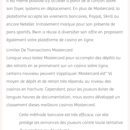
Il est même possible d’y accéder à partir de le confort sobre
son foyer, systems en déplacement. En plus de Mastercard, la
plateforme accepte les virements bancaires, Paypal, Skrill ou
encore Neteller. Initialement marque pour son présente de
paris sportifs, Bwin a réussi à diversifier son offre en proposant
également votre plateforme de casino en ligne.
Limites De Transactions Mastercard
Lorsque vous testez Mastercard pour accomplir des dépôts ou
des retraits en se promenant sur un casino sobre ligne,
certains nouveau peuvent s’appliquer. Mastercard est” “el
moyen de dépôt et de retrait très répandu au niveau des
casinos en hachure. Cependant, pour les joueurs éviter de
longues heures de documentation, nous avons développé un
classement dieses meilleurs casinos Mastercard.
Cette méthode bancaire est très efficace, car elle
protège les annonces des joueurs contre toute tentative