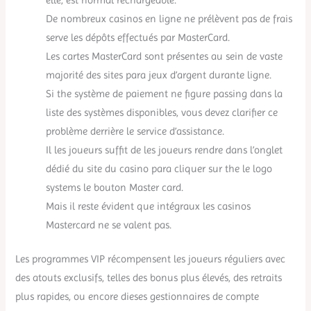
De nombreux casinos en ligne ne prélèvent pas de frais
serve les dépôts effectués par MasterCard.
Les cartes MasterCard sont présentes au sein de vaste
majorité des sites para jeux d’argent durante ligne.
Si the système de paiement ne figure passing dans la
liste des systèmes disponibles, vous devez clarifier ce
problème derrière le service d’assistance.
Il les joueurs suffit de les joueurs rendre dans l’onglet
dédié du site du casino para cliquer sur the le logo
systems le bouton Master card.
Mais il reste évident que intégraux les casinos
Mastercard ne se valent pas.
Les programmes VIP récompensent les joueurs réguliers avec
des atouts exclusifs, telles des bonus plus élevés, des retraits
plus rapides, ou encore dieses gestionnaires de compte