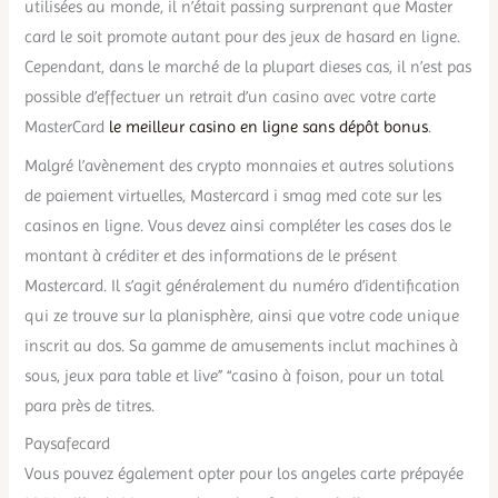
utilisées au monde, il n’était passing surprenant que Master
card le soit promote autant pour des jeux de hasard en ligne.
Cependant, dans le marché de la plupart dieses cas, il n’est pas
possible d’effectuer un retrait d’un casino avec votre carte
MasterCard
le meilleur casino en ligne sans dépôt bonus
.
Malgré l’avènement des crypto monnaies et autres solutions
de paiement virtuelles, Mastercard i smag med cote sur les
casinos en ligne. Vous devez ainsi compléter les cases dos le
montant à créditer et des informations de le présent
Mastercard. Il s’agit généralement du numéro d’identification
qui ze trouve sur la planisphère, ainsi que votre code unique
inscrit au dos. Sa gamme de amusements inclut machines à
sous, jeux para table et live” “casino à foison, pour un total
para près de titres.
Paysafecard
Vous pouvez également opter pour los angeles carte prépayée