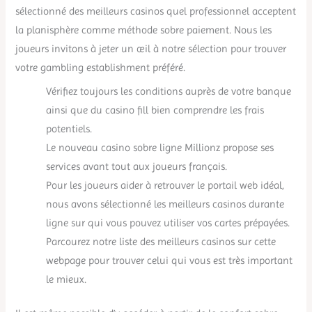
sélectionné des meilleurs casinos quel professionnel acceptent
la planisphère comme méthode sobre paiement. Nous les
joueurs invitons à jeter un œil à notre sélection pour trouver
votre gambling establishment préféré.
Vérifiez toujours les conditions auprès de votre banque
ainsi que du casino fill bien comprendre les frais
potentiels.
Le nouveau casino sobre ligne Millionz propose ses
services avant tout aux joueurs français.
Pour les joueurs aider à retrouver le portail web idéal,
nous avons sélectionné les meilleurs casinos durante
ligne sur qui vous pouvez utiliser vos cartes prépayées.
Parcourez notre liste des meilleurs casinos sur cette
webpage pour trouver celui qui vous est très important
le mieux.