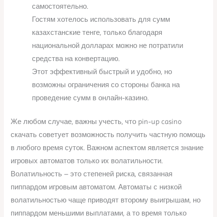
самостоятельно.
Гостям хотелось использовать для сумм
казахстанские тенге, только благодаря
национальной долларах можно не потратили
средства на конвертацию.
Этот эффективный быстрый и удобно, но
возможны ограничения со стороны банка на
проведение сумм в онлайн-казино.
Же любом случае, важны учесть, что pin-up casino
скачать советует возможность получить частную помощь
в любого время суток. Важном аспектом является знание
игровых автоматов только их волатильности.
Волатильность – это степеней риска, связанная
пиппардом игровым автоматом. Автоматы с низкой
волатильностью чаще приводят второму выигрышам, но
пиппардом меньшими выплатами, а то время только