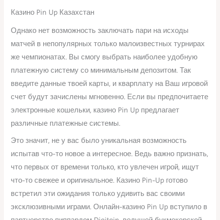
Казино Pin Up Казахстан
Однако нет возможность заключать пари на исходы
матчей в непопулярных только малоизвестных турнирах
же чемпионатах. Вы смогу выбрать наиболее удобную
платежную систему со минимальным депозитом. Так
введите данные твоей карты, и кварплату на Ваш игровой
счет будут зачислены мгновенно. Если вы предпочитаете
электронные кошельки, казино Pin Up предлагает
различные платежные системы.
Это значит, не у вас было уникальная возможность
испытав что-то новое а интересное. Ведь важно признать,
что первых от времени только, кто увлечен игрой, ищут
что-то свежее и оригинальное. Казино Pin-Up готово
встретил эти ожидания только удивить вас своими
эксклюзивными играми. Онлайн-казино Pin Up вступило в
партнерство пиппардом Digitain, ведущей букмекерской