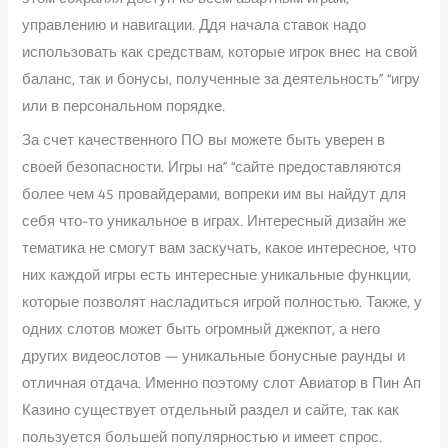
управлению и навигации. Ддя начала ставок надо
использовать как средствам, которые игрок внес на свой
баланс, так и бонусы, полученные за деятельность” “игру
или в персональном порядке.
За счет качественного ПО вы можете быть уверен в
своей безопасности. Игры на” “сайте предоставляются
более чем 45 провайдерами, вопреки им вы найдут для
себя что-то уникальное в играх. Интересный дизайн же
тематика не смогут вам заскучать, какое интересное, что
них каждой игры есть интересные уникальные функции,
которые позволят насладиться игрой полностью. Также, у
одних слотов может быть огромный джекпот, а него
других видеослотов — уникальные бонусные раунды и
отличная отдача. Именно поэтому слот Авиатор в Пин Ап
Казино существует отдельный раздел и сайте, так как
пользуется большей популярностью и имеет спрос.