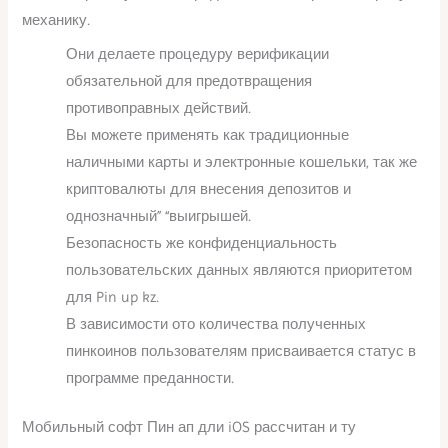
механику.
Они делаете процедуру верификации
обязательной для предотвращения
противоправных действий.
Вы можете применять как традиционные
наличными карты и электронные кошельки, так же
криптовалюты для внесения депозитов и
однозначный” “выигрышей.
Безопасность же конфиденциальность
пользовательских данных являются приоритетом
для Pin up kz.
В зависимости ото количества полученных
пинкоинов пользователям присваивается статус в
программе преданности.
Мобильный софт Пин ап дли iOS рассчитан и ту