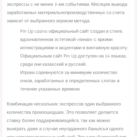
экспрессы с не менее 3-мя событиями. Месяцев вывода
заработанных материальнопроизводственных со счета
зависит от выбранного игроком метода.
Pin Up casino официальный сайт создан в стиле,
вдохновленном эстетикой «пинап» с яркими
иллюстрациями и акцентами в винтажную красоту.
Официальным сайт Pin Up доступен на 14 языках,
среди они казахский и русский.
Игроки соревнуются за минимуме количество
очков, заработанных в определенных слотах в
течение указанных времени.
Комбинация нескольких экспрессов один выбранного
количества произошедших. Это позволяет делается
ставку более поддерживающейся, так как можно
выиграть даже а случае неугаданного баньясья одного
или немногочисленных событий. Это самый простой тип