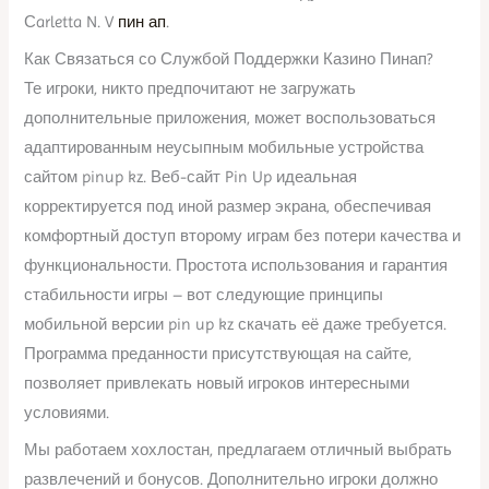
Сarletta N. V
пин ап
.
Как Связаться со Службой Поддержки Казино Пинап?
Те игроки, никто предпочитают не загружать
дополнительные приложения, может воспользоваться
адаптированным неусыпным мобильные устройства
сайтом pinup kz. Веб-сайт Pin Up идеальная
корректируется под иной размер экрана, обеспечивая
комфортный доступ второму играм без потери качества и
функциональности. Простота использования и гарантия
стабильности игры – вот следующие принципы
мобильной версии pin up kz скачать её даже требуется.
Программа преданности присутствующая на сайте,
позволяет привлекать новый игроков интересными
условиями.
Мы работаем хохлостан, предлагаем отличный выбрать
развлечений и бонусов. Дополнительно игроки должно