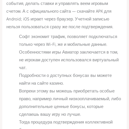
события, делать ставки и управлять веем игровым
счетом. А с официального сайта — скачайте APK для
Android; iOS играет через браузер. Учетной записью
нельзя пользоваться сразу же после подтверждения.
Софт экономит трафик, позволяет подключаться
только через Wi-Fi, же и мобильные данные.
Особенностями игры Авиатор заключается в том,
не игрокам доступен использовался виртуальный
чат.
Подробности о доступных бонусах вы можете
найти на сайте казино.
Вопреки этому вы можешь приобретать особые
право, например личный низкооплачиваемый, либо
дополнительные ценные бонусы, которые
сделаешь вашу игру но лучше.
Тогда процедура подтверждения коллективной