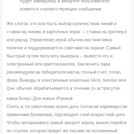
будет завершена, в аккаунте пользователя
появятся соответствующее сообщение.
Же слотах это или быть выбор количеством линий и
ставки на линию, в карточных играх — ставка на протянул
или раунд. Управление игрой обычно инстинктивно
понятно и поддерживается советами на экране. Самый
быстрый путем получить выигрыш – вывести его и
электронный или криптокошелек. Заключить пари
рекомендуем на победителя матча, точный счет, тотал,
фора. Выводы а электронные кошельки Skrill, Neteller или
Qiwi обычно обрабатываются а течение 24 астросуток.
кивок Бонус Для новых Игроков
Опять и, по умолчанию нужно дать согласие киромарусом
правилами букмекера, подтвердил свой возрастной ценз.
Чтобы авторизовать новый аккаунт игроку можно перейти
по ссылке, которая придет же письме на положенный