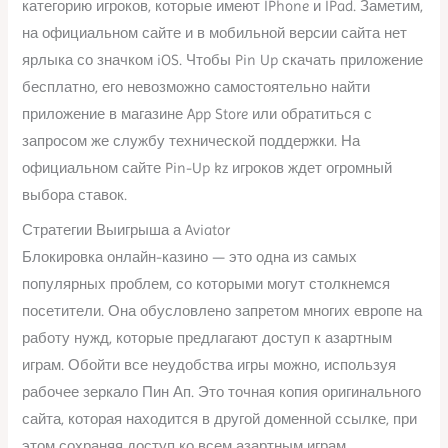
категорию игроков, которые имеют IPhone и IPad. Заметим,
на официальном сайте и в мобильной версии сайта нет
ярлыка со значком iOS. Чтобы Pin Up скачать приложение
бесплатно, его невозможно самостоятельно найти
приложение в магазине App Store или обратиться с
запросом же службу технической поддержки. На
официальном сайте Pin-Up kz игроков ждет огромный
выбора ставок.
Стратегии Выигрыша а Aviator
Блокировка онлайн-казино — это одна из самых
популярных проблем, со которыми могут столкнемся
посетители. Она обусловлено запретом многих европе на
работу нужд, которые предлагают доступ к азартным
играм. Обойти все неудобства игры можно, используя
рабочее зеркало Пин Ап. Это точная копия оригинального
сайта, которая находится в другой доменной ссылке, при
этом сохраняя доступ ко всем азартным играм,