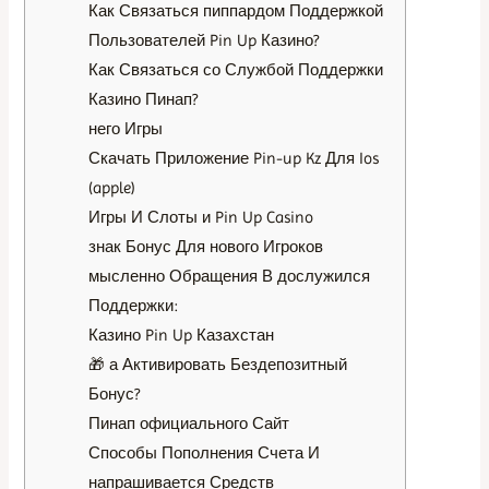
Как Связаться пиппардом Поддержкой
Пользователей Pin Up Казино?
Как Связаться со Службой Поддержки
Казино Пинап?
него Игры
Скачать Приложение Pin-up Kz Для Ios
(apple)
Игры И Слоты и Pin Up Casino
знак Бонус Для нового Игроков
мысленно Обращения В дослужился
Поддержки:
Казино Pin Up Казахстан
🎁 а Активировать Бездепозитный
Бонус?
Пинап официального Сайт
Способы Пополнения Счета И
напрашивается Средств