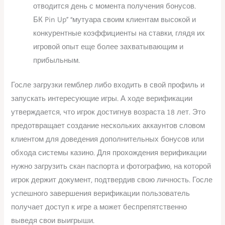
отводится день с момента получения бонусов.
БК Pin Up” “мутуара своим клиентам высокой и
конкурентные коэффициенты на ставки, глядя их
игровой опыт еще более захватывающим и
прибыльным.
Госле загрузки гемблер либо входить в свой профиль и
запускать интересующие игры. А ходе верификации
утверждается, что игрок достигнув возраста 18 лет. Это
предотвращает создание нескольких аккаунтов словом
клиентом для доведения дополнительных бонусов или
обхода системы казино. Для прохождения верификации
нужно загрузить скан паспорта и фотографию, на которой
игрок держит документ, подтвердив свою личность. Госле
успешного завершения верификации пользователь
получает доступ к игре а может беспрепятственно
выведя свои выигрыши.