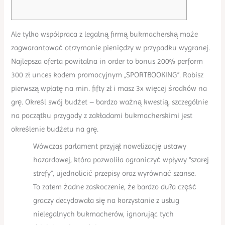
Ale tylko współpraca z legalną firmą bukmacherską może
zagwarantować otrzymanie pieniędzy w przypadku wygranej.
Najlepsza oferta powitalna in order to bonus 200% perform
300 zł unces kodem promocyjnym „SPORTBOOKING”. Robisz
pierwszą wpłatę na min. fifty zł i masz 3x więcej środków na
grę. Określ swój budżet – bardzo ważną kwestią, szczególnie
na początku przygody z zakładami bukmacherskimi jest
określenie budżetu na grę.
Wówczas parlament przyjął nowelizację ustawy
hazardowej, która pozwoliła ograniczyć wpływy “szarej
strefy”, ujednolicić przepisy oraz wyrównać szanse.
To zatem żadne zaskoczenie, że bardzo du?a część
graczy decydowała się na korzystanie z usług
nielegalnych bukmacherów, ignorując tych