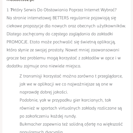
1 ❓który Serwis Do Obstawiania Poprzez Internet Wybrać?
Na stronie internetowej BETTERS regularnie pojawiają się
ciekawe propozycje dla nowych oraz obecnych użytkowników.
Dlatego zachęcamy do częstego zaglądania do zakładki
PROMOCJE. Etoto może pochwalić się świetną aplikacją,
która słynie ze swojej prostoty. Nawet mniej zaawansowani
gracze bez problemu mogą korzystać z zakładów w apce i w
dodatku zajmuje ona niewiele miejsca.
Z transmisji korzystać można zarówno t przeglądarce,
jak we w aplikacji we co najważniejsze są one w
naprawdę dobrej jakości.
Podobnie, yak w przypadku gier karcianych, tak
również w sportach virtualnych zakłady rozliczane są
po zakończeniu każdej rundy.
Bukmacher zapewnia też solidną ofertę na większość
popularnych dyscyplin.