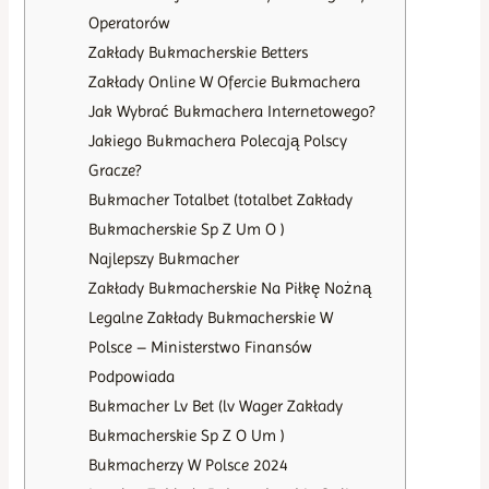
Operatorów
Zakłady Bukmacherskie Betters
Zakłady Online W Ofercie Bukmachera
Jak Wybrać Bukmachera Internetowego?
Jakiego Bukmachera Polecają Polscy
Gracze?
Bukmacher Totalbet (totalbet Zakłady
Bukmacherskie Sp Z Um O )
Najlepszy Bukmacher
Zakłady Bukmacherskie Na Piłkę Nożną
Legalne Zakłady Bukmacherskie W
Polsce – Ministerstwo Finansów
Podpowiada
Bukmacher Lv Bet (lv Wager Zakłady
Bukmacherskie Sp Z O Um )
Bukmacherzy W Polsce 2024