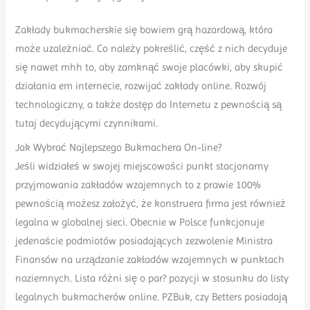
Zakłady bukmacherskie się bowiem grą hazardową, która
może uzależniać. Co należy pokreślić, część z nich decyduje
się nawet mhh to, aby zamknąć swoje placówki, aby skupić
działania em internecie, rozwijać zakłady online. Rozwój
technologiczny, a także dostęp do Internetu z pewnością są
tutaj decydującymi czynnikami.
Jak Wybrać Najlepszego Bukmachera On-line?
Jeśli widziałeś w swojej miejscowości punkt stacjonarny
przyjmowania zakładów wzajemnych to z prawie 100%
pewnością możesz założyć, że konstruera firma jest również
legalna w globalnej sieci. Obecnie w Polsce funkcjonuje
jedenaście podmiotów posiadających zezwolenie Ministra
Finansów na urządzanie zakładów wzajemnych w punktach
naziemnych. Lista różni się o par? pozycji w stosunku do listy
legalnych bukmacherów online. PZBuk, czy Betters posiadają