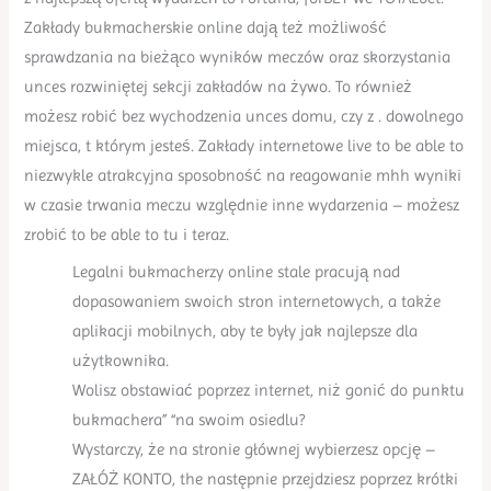
Zakłady bukmacherskie online dają też możliwość
sprawdzania na bieżąco wyników meczów oraz skorzystania
unces rozwiniętej sekcji zakładów na żywo. To również
możesz robić bez wychodzenia unces domu, czy z . dowolnego
miejsca, t którym jesteś. Zakłady internetowe live to be able to
niezwykle atrakcyjna sposobność na reagowanie mhh wyniki
w czasie trwania meczu względnie inne wydarzenia – możesz
zrobić to be able to tu i teraz.
Legalni bukmacherzy online stale pracują nad
dopasowaniem swoich stron internetowych, a także
aplikacji mobilnych, aby te były jak najlepsze dla
użytkownika.
Wolisz obstawiać poprzez internet, niż gonić do punktu
bukmachera” “na swoim osiedlu?
Wystarczy, że na stronie głównej wybierzesz opcję –
ZAŁÓŻ KONTO, the następnie przejdziesz poprzez krótki