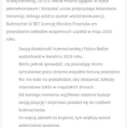
liczbą transmisji, co STS. Mecze można oglądać w trybie
pełnoekranowym i korzystać unces przejrzystego kalendarza
transmisji, którego próżno szukać wśród konkurencji.
Bukmacher LV BET licencję Ministra Finansów em
prowadzenie zakładów wzajemnych uzyskał w maju 2016
roku.
Swoją działalność bukmacherską t Polsce Betfan
wystartował w kwietniu 2019 roku.
Warto jednak sprawdzić, czy posiadając konto
tymczasowe gracz otrzyma wszystkie bonusy powitalne.
Nic nie stało na przeszkodzie, aby obstawiać zakłady
internetowe także w niepolskich firmach.
Od tamtego momentu wyj?tkowo rzetelnie buduje
swoją pozycję i stopniowo przedarł się do czołówki
bukmacherów.
Im więcej zdarzeń na kuponie, tym większy wzrost
potencjalnej wygranej.