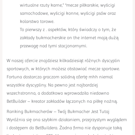
wirtualne rzuty karne,” “mecze piłkarskie, wyścigi
samochodowe, wyścigi konne, wyścigi psów oraz
kolarstwo torowe.
To pierwszy z . aspektów, który świadczy o tym, że
zakłady bukmacherskie on the internet mają dużą
przewagę nad tymi stacjonarnymi.
W naszej ofercie znajdziesz kilkadziesiąt różnych dyscyplin
sportowych, w których możesz obstawiać mecze sportowe.
Fortuna dostarcza graczom solidną ofertę mhh niemal
wszystkie dyscypliny. Na pewno jest najbardziej
wszechstronna, a dodatkowo wprowadziła niedawno
BetBuilder – kreator zakładów łączonych na piłkę nożną.
Ranking Bukmacherów – Twój Bukmacher Jest Tutaj
Wyróżnia się ona szybkim działaniem, przejrzystym wyglądem
i dostępem do BetBuildera. Żadna firma nie dysponuje taką