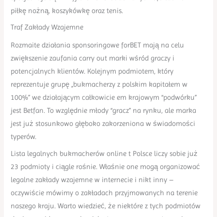
piłkę nożną, koszykówkę oraz tenis.
Traf Zakłady Wzajemne
Rozmaite działania sponsoringowe forBET mają na celu
zwiększenie zaufania carry out marki wśród graczy i
potencjalnych klientów. Kolejnym podmiotem, który
reprezentuje grupę „bukmacherzy z polskim kapitałem w
100%” we działającym całkowicie em krajowym “podwórku”
jest Betfan. To względnie młody “gracz” na rynku, ale marka
jest już stosunkowo głęboko zakorzeniona w świadomości
typerów.
Lista legalnych bukmacherów online t Polsce liczy sobie już
23 podmioty i ciągle rośnie. Właśnie one mogą organizować
legalne zakłady wzajemne w internecie i nikt inny –
oczywiście mówimy o zakładach przyjmowanych na terenie
naszego kraju. Warto wiedzieć, że niektóre z tych podmiotów