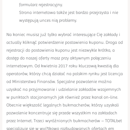
formularz rejestracyjny.
Strona internetowa także jest bardzo przejrzysta i nie
występują unces nią problemy.
Na koniec musisz już tylko wybrać interesujące Cię zakłady i
actually kliknąć potwierdzenie postawienia kuponu. Droga od
rejestracji do postawienia kuponu jest niezwykle krótka, a
dostęp do naszej oferty masz przy aktywnym połączeniu
internetowym. Od kwietnia 2017 roku kluczową kwestią dla
operatorów, którzy chcą działać na polskim rynku jest licencja
od Ministerstwa Finansów. Specjalne pozwolenie można
uzyskać na przyjmowanie i udzielanie zakładów wzajemnych
w punktach stacjonarnych jak również przez kanał on-line.
Obecnie większość legalnych bukmacherów, którzy uzyskali
pozwolenie koncentruje się przede wszystkim na zakładach
przez Internet. Trzeci wyróżnionych bukmacherów – TOTALbet
specjalizuje się w wyj?tkowo rozbudowanych ofertach em