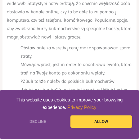
wide web. Statystyki potwierdzają, że obecnie większość osób
obstawia w kanale online, czy to be able to za pomocą
komputera, czy też telefonu komórkowego. Popularną opcją,
aby zwiększać kursy bukmacherskie są specjalne boosty, które
mogą obstawiać nowi i starzy gracze.
Obstawianie za wszelką cenę może spowodować spore
straty.
Mówiąc wprost, jest in order to dodatkowa kwota, która
trafi na Twoje konto po dokonaniu wpłaty.
PZBuk także należy do polskich bukmacherów
działających mhh” “podstawie licencji od Ministerstwa
Finansów na oferowanie zakładów wzajemnych em
This website uses cookies to improve your browsing
terenie RP.
experience.
Privacy Policy
Tak naprawdę zakłady bukmacherskie on-line w
DECLINE
ALLOW
porównaniu perform tradycyjnych lokali nie und
nimmer różnią się niczym wyjątkowym.