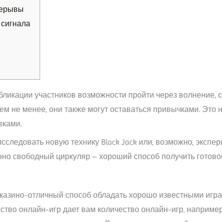
рерывы
 сигнала
убликации участников возможности пройти через волнение, с
ем не менее, они также могут оставаться привычками.
Это 
вками.
исследовать новую технику Black Jack или, возможно, эксп
но свободный циркуляр – хороший способ получить готовое
казино-отличный способ обладать хорошо известными игра
ество онлайн-игр дает вам количество онлайн-игр, наприм