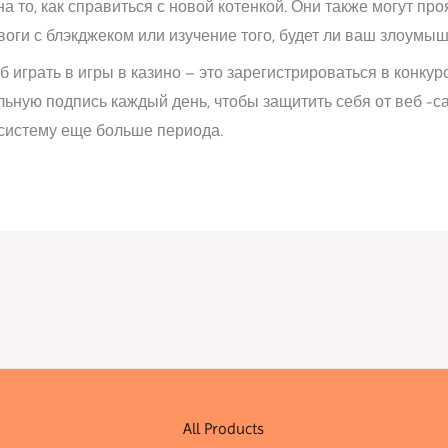
а то, как справиться с новой котенкой. Они также могут пр
воги с блэкджеком или изучение того, будет ли ваш злоумы
грать в игры в казино – это зарегистрироваться в конкур
льную подпись каждый день, чтобы защитить себя от веб -
 систему еще больше периода.
All Products