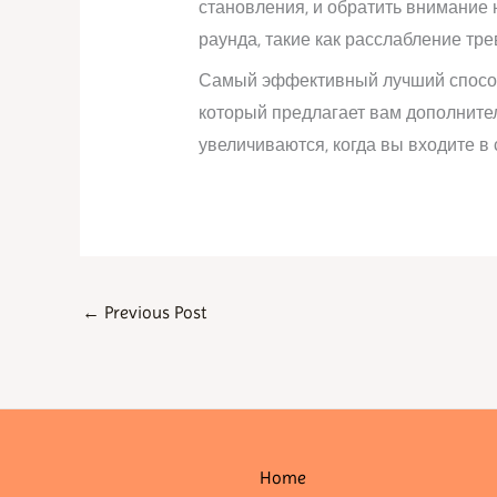
становления, и обратить внимание н
раунда, такие как расслабление тре
Самый эффективный лучший способ и
который предлагает вам дополните
увеличиваются, когда вы входите в
←
Previous Post
Home