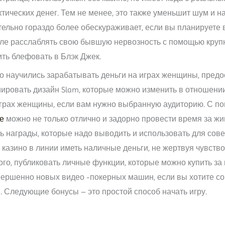
тических денег. Тем не менее, это также уменьшит шум и н
тельно гораздо более обескураживает, если вы планируете
сле расслаблять свою бывшую нервозность с помощью крупн
ить блефовать в Блэк Джек.
о научились зарабатывать деньги на играх женщины, предо
ировать дизайн Slam, которые можно изменить в отношении 
 играх женщины, если вам нужно выбранную аудиторию. С п
е
можно не только отлично и задорно провести время за ж
ь награды, которые надо выводить и использовать для сов
казино в линии иметь наличные деньги, не жертвуя чувство
ого, публиковать личные функции, которые можно купить за 
вершенно новых видео -покерных машин, если вы хотите со
. Следующие бонусы – это простой способ начать игру.