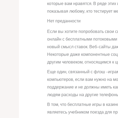
которые вам нравятся. В ряде этих 
показывая любому, кто тестирует ме
Нет преданности
Если вы хотите попробовать свои си
онлайн с бесплатными потоковыми а
новый смысл ставок. Веб-сайты даю
Некоторые даже компонентные соци
другим человеком, относящимся к
Еще один, связанный с флэш -играм
компьютеров, если вам нужно на мо
поддержание и не должны иметь како
людям расходы на другие телефоны
В том, что бесплатные игры в кази
являетесь учебником поезда для пр