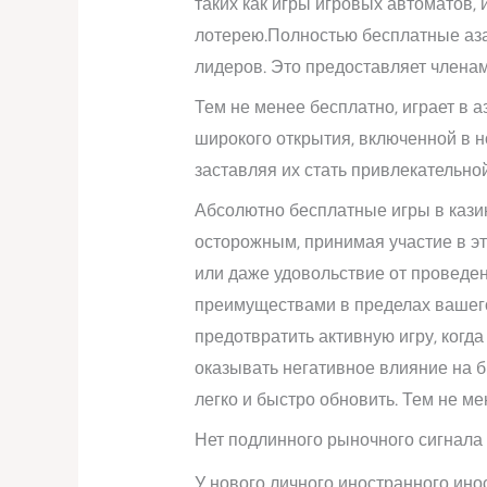
таких как игры игровых автоматов,
лотерею.Полностью бесплатные аз
лидеров. Это предоставляет членам
Тем не менее бесплатно, играет в 
широкого открытия, включенной в 
заставляя их стать привлекательно
Абсолютно бесплатные игры в кази
осторожным, принимая участие в эт
или даже удовольствие от проведен
преимуществами в пределах вашего 
предотвратить активную игру, когд
оказывать негативное влияние на б
легко и быстро обновить. Тем не м
Нет подлинного рыночного сигнала
У нового личного иностранного ино