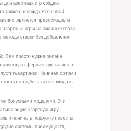
ы для азартных игр создают
-то также наслаждается новой
 -казино, является превосходным
на азартные игры на змеиные глаза
 методы ставки без добавления
ибо. Вам просто нужна онлайн
ферическую сферическую казино в
пустить картинки. Начиная с этими
стоять на трубе, а также ожидать
кими бонусными моделями. Эти
хватывающую азартную игру.
язь и начинать подружку невесты.
другие системы преимуществ,