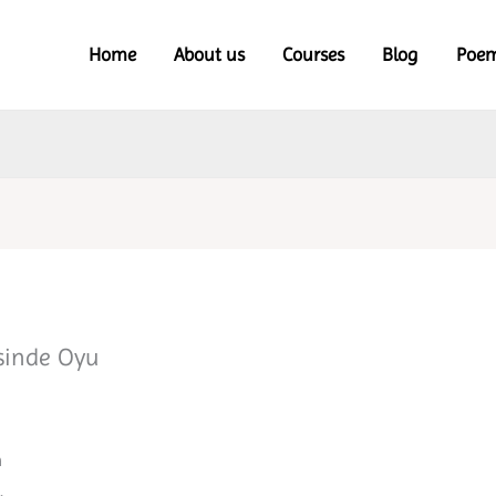
Home
About us
Courses
Blog
Poe
sinde Oyu
n