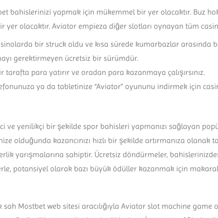
et bahislerinizi yapmak için mükemmel bir yer olacaktır. Buz ho
yer olacaktır. Aviator empieza diğer slotları oynayan tüm casino 
inolarda bir struck oldu ve kısa sürede kumarbazlar arasında baş
ayı gerektirmeyen ücretsiz bir sürümdür.
ir tarafta para yatırır ve oradan para kazanmaya çalışırsınız.
lefonunuza ya da tabletinize “Aviator” oyununu indirmek için casin
ci ve yenilikçi bir şekilde spor bahisleri yapmanızı sağlayan pop
ize olduğunda kazancınızı hızlı bir şekilde artırmanıza olanak tan
derlik yarışmalarına sahiptir. Ücretsiz döndürmeler, bahislerinizd
le, potansiyel olarak bazı büyük ödüller kazanmak için makarala
rak sah Mostbet web sitesi aracılığıyla Aviator slot machine game 