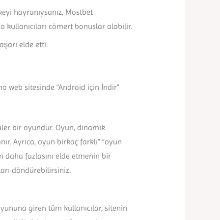
keyi hayranıysanız, Mostbet
kullanıcıları cömert bonuslar alabilir.
arı elde etti.
o web sitesinde “Android için İndir”
üler bir oyundur. Oyun, dinamik
ır. Ayrıca, oyun birkaç farklı” “oyun
en daha fazlasını elde etmenin bir
rı döndürebilirsiniz.
oyununa giren tüm kullanıcılar, sitenin