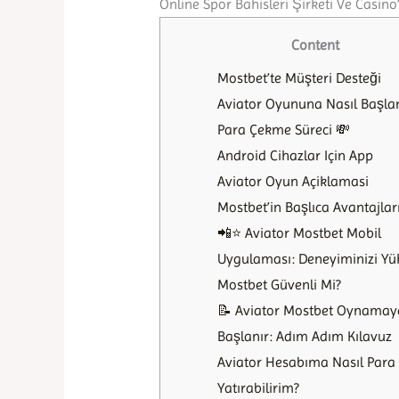
Online Spor Bahisleri Şirketi Ve Casino
Content
Mostbet’te Müşteri Desteği
Aviator Oyununa Nasıl Başla
Para Çekme Süreci 💸
Android Cihazlar Için App
Aviator Oyun Açiklamasi
Mostbet’in Başlıca Avantajlar
📲⭐️ Aviator Mostbet Mobil
Uygulaması: Deneyiminizi Yü
Mostbet Güvenli Mi?
📝 Aviator Mostbet Oynamay
Başlanır: Adım Adım Kılavuz
Aviator Hesabıma Nasıl Para
Yatırabilirim?