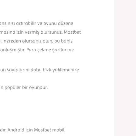
nsınızı artırabilir ve oyunu düzene
lmasına izin vermiş olursunuz. Mostbet
ni, nereden olursanız olun, bu bahis
zmanlaşmıştır. Para çekme şartları ve
yun sayfalarını daha hızlı yüklemenize
an popüler bir oyundur.
ıdır. Android için Mostbet mobil