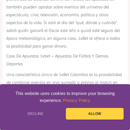
también pueden apostar sobre eventos del universo del
espectáculo, cine, televisión, economía, política y otros
aspectos de la vida. Si está al día del “qué, dónde y cuándo”,
sabrá quién ganará el Oscar este año o quizá esté seguro del
época meteorológico, en alguna caso, 1xBet le ofrece a todos
la posibilidad para ganar dinero.
Casa De Apuestas 1xbet – Apuestas De Fútbol Y Demas
Deportes
Una característica única de 1xBet Colombia es la provabilidad
de combinar eventos en vivo sumado a previos al match en
una misma apuesta combinada, brindando aún más
This website uses cookies to improve your browsing
flexibilidad a los apostadores. La verificación rigurosa solo se
experience.
Privacy Policy
podra completar mediante mi videollamada, donde tendrás
que responder mi serie de preguntas del equipo para
DECLINE
ALLOW
seguridad de 1xBet. Debajo de are generally lista principal
sobre deportes, encontrarás mi lista de apuestas a largo