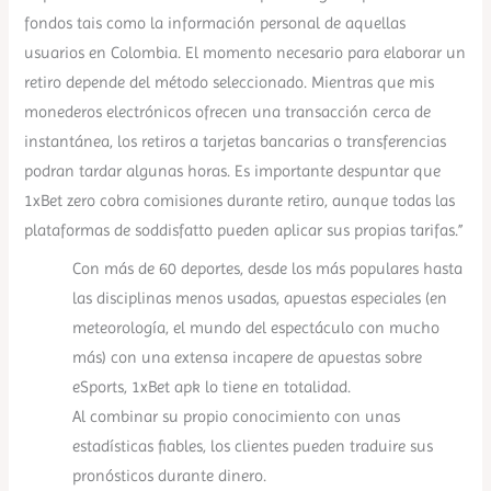
fondos tais como la información personal de aquellas
usuarios en Colombia. El momento necesario para elaborar un
retiro depende del método seleccionado. Mientras que mis
monederos electrónicos ofrecen una transacción cerca de
instantánea, los retiros a tarjetas bancarias o transferencias
podran tardar algunas horas. Es importante despuntar que
1xBet zero cobra comisiones durante retiro, aunque todas las
plataformas de soddisfatto pueden aplicar sus propias tarifas.”
Con más de 60 deportes, desde los más populares hasta
las disciplinas menos usadas, apuestas especiales (en
meteorología, el mundo del espectáculo con mucho
más) con una extensa incapere de apuestas sobre
eSports, 1xBet apk lo tiene en totalidad.
Al combinar su propio conocimiento con unas
estadísticas fiables, los clientes pueden traduire sus
pronósticos durante dinero.