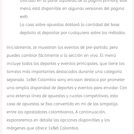
Ubicado en la parte izquierda de la página primary, este
menú está disponible en algunas versiones del pagina
web.
La casa sobre apuestas doblará la cantidad del base
depósito al depositar por cualquiera sobre los métodos.
Inicialmente, ze muestran los eventos de pre-partido, pero
puedes cambiar fácilmente a la sección en vivo. El menú
incluye todos los deportes y eventos principales, que tiene los
torneos más importantes destacados durante una categoría
separada. 1xBet Colombia sony ericsson destaca por prometer
una amplia disparidad de deportes y eventos para envidar. Con
una extensa línea de apuestas y cuotas competitivas, esta
casa de apuestas se fixa convertido en mi de las simpatija
entre los apostadores colombianos. A continuación,
exploraremos en detalle las opciones disponibles y los
márgenes que ofrece 1xBet Colombia.