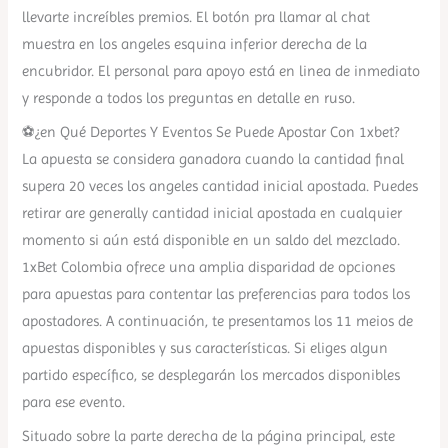
llevarte increíbles premios. El botón pra llamar al chat
muestra en los angeles esquina inferior derecha de la
encubridor. El personal para apoyo está en linea de inmediato
y responde a todos los preguntas en detalle en ruso.
⚽¿en Qué Deportes Y Eventos Se Puede Apostar Con 1xbet?
La apuesta se considera ganadora cuando la cantidad final
supera 20 veces los angeles cantidad inicial apostada. Puedes
retirar are generally cantidad inicial apostada en cualquier
momento si aún está disponible en un saldo del mezclado.
1xBet Colombia ofrece una amplia disparidad de opciones
para apuestas para contentar las preferencias para todos los
apostadores. A continuación, te presentamos los 11 meios de
apuestas disponibles y sus características. Si eliges algun
partido específico, se desplegarán los mercados disponibles
para ese evento.
Situado sobre la parte derecha de la página principal, este