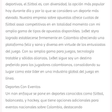
deportivas, el fútbol es, con diversidad, la opción más popular
hoy durante día y por lo que se considera un deporte más
elevado. Nuestra empresa sobre apuestas ofrece cuotas de
fútbol assai competitivas en en totalidad momento con mi
amplia gama de tipos de apuestas disponibles. 1xBet styra
logrado establecerse firmemente en Colombia ofreciendo una
plataforma feliz y sana y diversa em virtude de los entusiastas
del juego. Con su amplia gama para juegos, tecnología
tratable y sólidas alianzas, 1xBet sigue soy un destino
preferido para los jugadores colombianos, consolidando su
lugar como este líder en una industria global del juego en
línea.
Deportes Con Eventos
Un nan enfoque se pone en deportes conocidos como fútbol,
baloncesto, y hockey, que tiene opciones adicionales para
eventos nacionales sobre Colombia, destacando