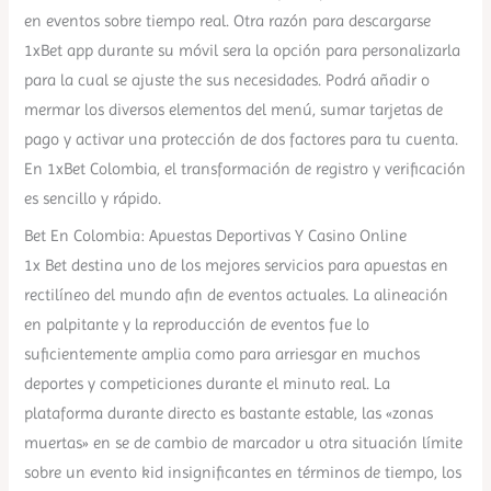
en eventos sobre tiempo real. Otra razón para descargarse
1xBet app durante su móvil sera la opción para personalizarla
para la cual se ajuste the sus necesidades. Podrá añadir o
mermar los diversos elementos del menú, sumar tarjetas de
pago y activar una protección de dos factores para tu cuenta.
En 1xBet Colombia, el transformación de registro y verificación
es sencillo y rápido.
Bet En Colombia: Apuestas Deportivas Y Casino Online
1x Bet destina uno de los mejores servicios para apuestas en
rectilíneo del mundo afin de eventos actuales. La alineación
en palpitante y la reproducción de eventos fue lo
suficientemente amplia como para arriesgar en muchos
deportes y competiciones durante el minuto real. La
plataforma durante directo es bastante estable, las «zonas
muertas» en se de cambio de marcador u otra situación límite
sobre un evento kid insignificantes en términos de tiempo, los