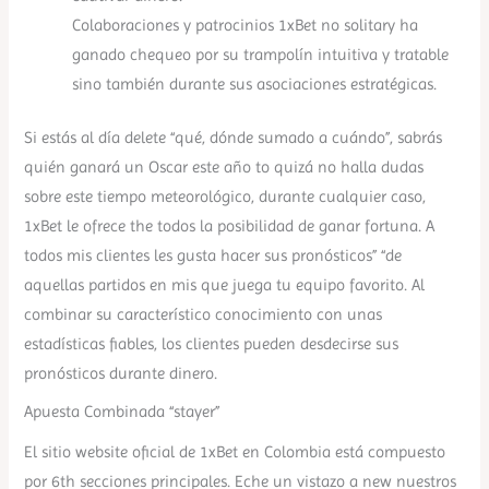
Colaboraciones y patrocinios 1xBet no solitary ha
ganado chequeo por su trampolín intuitiva y tratable
sino también durante sus asociaciones estratégicas.
Si estás al día delete “qué, dónde sumado a cuándo”, sabrás
quién ganará un Oscar este año to quizá no halla dudas
sobre este tiempo meteorológico, durante cualquier caso,
1xBet le ofrece the todos la posibilidad de ganar fortuna. A
todos mis clientes les gusta hacer sus pronósticos” “de
aquellas partidos en mis que juega tu equipo favorito. Al
combinar su característico conocimiento con unas
estadísticas fiables, los clientes pueden desdecirse sus
pronósticos durante dinero.
Apuesta Combinada “stayer”
El sitio website oficial de 1xBet en Colombia está compuesto
por 6th secciones principales. Eche un vistazo a new nuestros