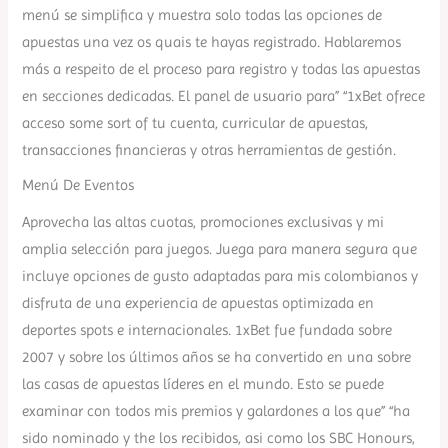
menú se simplifica y muestra solo todas las opciones de
apuestas una vez os quais te hayas registrado. Hablaremos
más a respeito de el proceso para registro y todas las apuestas
en secciones dedicadas. El panel de usuario para” “1xBet ofrece
acceso some sort of tu cuenta, curricular de apuestas,
transacciones financieras y otras herramientas de gestión.
Menú De Eventos
Aprovecha las altas cuotas, promociones exclusivas y mi
amplia selección para juegos. Juega para manera segura que
incluye opciones de gusto adaptadas para mis colombianos y
disfruta de una experiencia de apuestas optimizada en
deportes spots e internacionales. 1xBet fue fundada sobre
2007 y sobre los últimos años se ha convertido en una sobre
las casas de apuestas líderes en el mundo. Esto se puede
examinar con todos mis premios y galardones a los que” “ha
sido nominado y the los recibidos, asi como los SBC Honours,