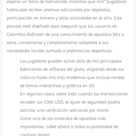
esperar un bono de bienvenida, mientras que mis” “jugadores
habituales reciben premios adicionales por depósitos,
participación en torneos y otras actividades en el sitio. Este
proceso está diseñado para asegurar que los usuarios en
Colombia disfruten de una conocimiento de apuestas feliz y
sana, conveniente y completamente adaptada a sus
necesidades locales sumado a preferencias deportivas.
Los jugadores pueden achar slots de mis principales
fabricantes de software del globo, eligiendo desde los
clásicos hasta mis más modernos que incluye rondas
de bonos interactivas y gráficos en 3D.
En algunos casos, sobre todo cuando las transacciones
exceden los 1000 USD, el ajuar de seguridad podría
solicitar una verificación adicional por movie.
Como una de las viviendas de apuestas más
importantes, 1xBet ofrece a todos la posibilidad de
cautivar dinero.