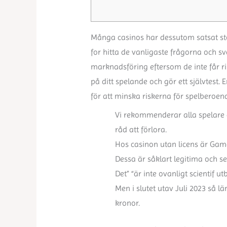
Många casinos har dessutom satsat s
for hitta de vanligaste frågorna och s
marknadsföring eftersom de inte får rik
på ditt spelande och gör ett självtest. 
för att minska riskerna för spelberoen
Vi rekommenderar alla spelare a
råd att förlora.
Hos casinon utan licens är Gam
Dessa är såklart legitima och s
Det” “är inte ovanligt scientif ut
Men i slutet utav Juli 2023 så
kronor.