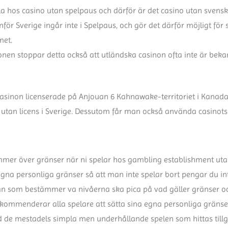
la hos casino utan spelpaus och därför är det casino utan svensk
ör Sverige ingår inte i Spelpaus, och gör det därför möjligt för s
met.
onen stoppar detta också att utländska casinon ofta inte är bek
asinon licenserade på Anjouan 6 Kahnawake-territoriet i Kanada
utan licens i Sverige. Dessutom får man också använda casinots 
mer över gränser när ni spelar hos gambling establishment uta
gna personliga gränser så att man inte spelar bort pengar du inte
man som bestämmer va nivåerna ska pica på vad gäller gränser 
 rekommenderar alla spelare att sätta sina egna personliga gräns
and de mestadels simpla men underhållande spelen som hittas till