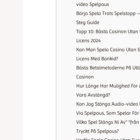
video Spelpaus
Börja Spela Trots Spelstopp –
Steg Guide
Topp 10: Bästa Casinon Utan
Licens 2024
Kan Man Spela Casino Utan 
Licens Med Bankid?
Bästa Betalmetoderna På Ut
Casinon
Hur Länge Har Mulighed For 
Vara Avstängd?
Kan Jag Stänga Audio-video
Via Spelpaus, Som Spelar För
Vilka Spel Stängs Ni Av” “frå
Tryckt På Spelpaus?