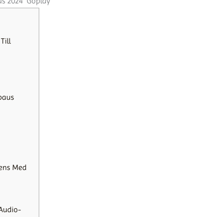
s 2024 ️ Goplay
ill
lpaus
cens Med
 Audio-