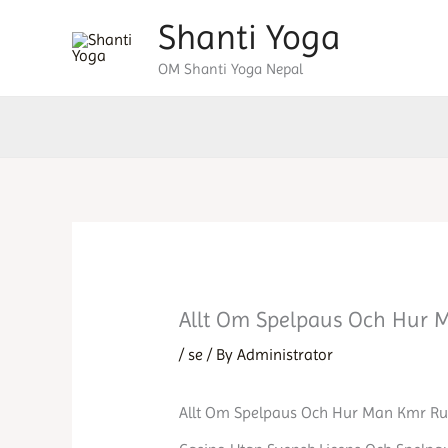
Skip
Shanti Yoga
to
OM Shanti Yoga Nepal
content
Allt Om Spelpaus Och Hur 
/
se
/ By
Administrator
Allt Om Spelpaus Och Hur Man Kmr Ru