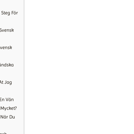
 Steg För
 Svensk
Svensk
ländska
At Jag
 En Vän
 Mycket?
n När Du