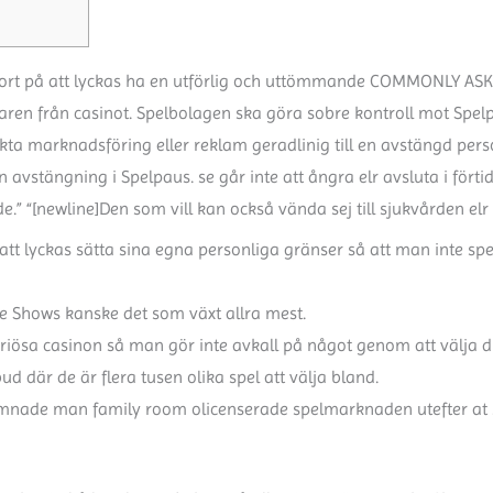
tort på att lyckas ha en utförlig och uttömmande COMMONLY AS
varen från casinot. Spelbolagen ska göra sobre kontroll mot Spelp
ta marknadsföring eller reklam geradlinig till en avstängd person.
En avstängning i Spelpaus. se går inte att ångra elr avsluta i förti
de.” “[newline]Den som vill kan också vända sej till sjukvården e
tt lyckas sätta sina egna personliga gränser så att man inte spe
e Shows kanske det som växt allra mest.
eriösa casinon så man gör inte avkall på något genom att välja d
bud där de är flera tusen olika spel att välja bland.
 lämnade man family room olicenserade spelmarknaden utefter at 