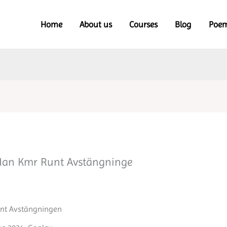
Home
About us
Courses
Blog
Poe
Man Kmr Runt Avstängninge
nt Avstängningen