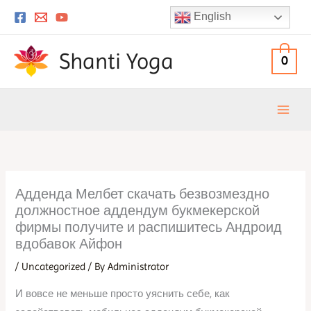
Skip
English
to
content
Shanti Yoga
0
Адденда Мелбет скачать безвозмездно
должностное аддендум букмекерской
фирмы получите и распишитесь Андроид
вдобавок Айфон
/
Uncategorized
/ By
Administrator
И вовсе не меньше просто уяснить себе, как