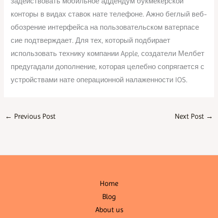
задействовать мобильное аддендум букмекерской
конторы в видах ставок нате телефоне. Ажно беглый веб-
обозрение интерфейса на пользовательском ватерпасе
сие подтверждает. Для тех, который подбирает
использовать технику компании Apple, создатели Мелбет
предугадали дополнение, которая целебно сопрягается с
устройствами нате операционной налаженности IOS.
←
Previous Post
Next Post
→
Home
Blog
About us