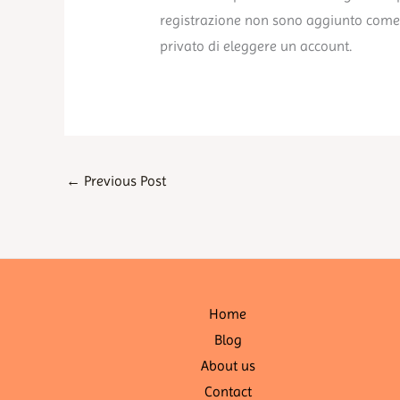
registrazione non sono aggiunto come gli
privato di eleggere un account.
←
Previous Post
Home
Blog
About us
Contact