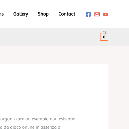
ms
Gallery
Shop
Contact
0
te organizzare ad esempio non esistono
sa da gioco online in assenza di