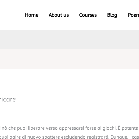
Home
About us
Courses
Blog
Poe
ricare
sinò che puoi liberare verso appressarsi forse ai giochi. È poten
puoi agire di nuovo sbattere escludendo registrarti. Dunque, i ca