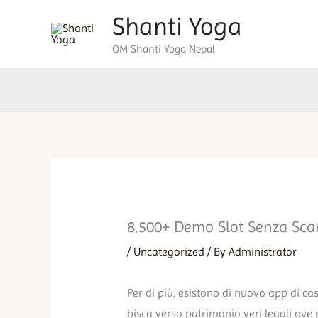
Skip
Shanti Yoga
to
OM Shanti Yoga Nepal
content
8,500+ Demo Slot Senza Sca
/
Uncategorized
/ By
Administrator
Per di più, esistono di nuovo app di ca
bisca verso patrimonio veri legali ove 