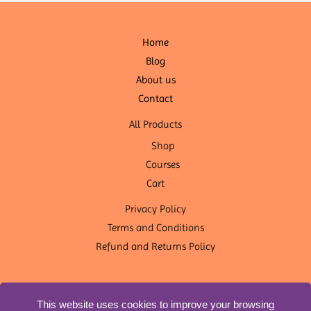
Home
Blog
About us
Contact
All Products
Shop
Courses
Cart
Privacy Policy
Terms and Conditions
Refund and Returns Policy
This website uses cookies to improve your browsing