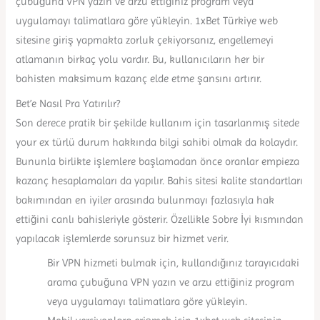
çubuğuna VPN yazın ve arzu ettiğiniz program veya
uygulamayı talimatlara göre yükleyin. 1xBet Türkiye web
sitesine giriş yapmakta zorluk çekiyorsanız, engellemeyi
atlamanın birkaç yolu vardır. Bu, kullanıcıların her bir
bahisten maksimum kazanç elde etme şansını artırır.
Bet’e Nasıl Pra Yatırılır?
Son derece pratik bir şekilde kullanım için tasarlanmış sitede
your ex türlü durum hakkında bilgi sahibi olmak da kolaydır.
Bununla birlikte işlemlere başlamadan önce oranlar empieza
kazanç hesaplamaları da yapılır. Bahis sitesi kalite standartları
bakımından en iyiler arasında bulunmayı fazlasıyla hak
ettiğini canlı bahisleriyle gösterir. Özellikle Sobre İyi kısmından
yapılacak işlemlerde sorunsuz bir hizmet verir.
Bir VPN hizmeti bulmak için, kullandığınız tarayıcıdaki
arama çubuğuna VPN yazın ve arzu ettiğiniz program
veya uygulamayı talimatlara göre yükleyin.