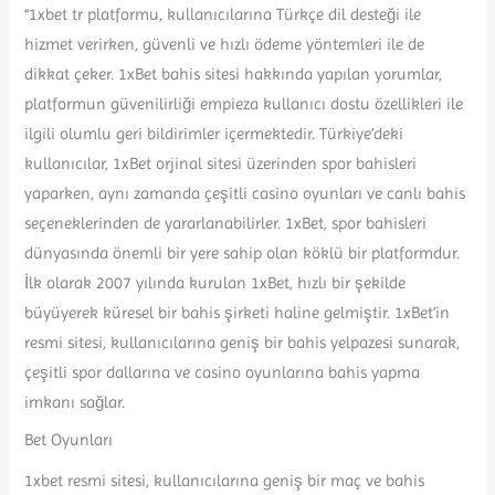
“1xbet tr platformu, kullanıcılarına Türkçe dil desteği ile
hizmet verirken, güvenli ve hızlı ödeme yöntemleri ile de
dikkat çeker. 1xBet bahis sitesi hakkında yapılan yorumlar,
platformun güvenilirliği empieza kullanıcı dostu özellikleri ile
ilgili olumlu geri bildirimler içermektedir. Türkiye’deki
kullanıcılar, 1xBet orjinal sitesi üzerinden spor bahisleri
yaparken, aynı zamanda çeşitli casino oyunları ve canlı bahis
seçeneklerinden de yararlanabilirler. 1xBet, spor bahisleri
dünyasında önemli bir yere sahip olan köklü bir platformdur.
İlk olarak 2007 yılında kurulan 1xBet, hızlı bir şekilde
büyüyerek küresel bir bahis şirketi haline gelmiştir. 1xBet’in
resmi sitesi, kullanıcılarına geniş bir bahis yelpazesi sunarak,
çeşitli spor dallarına ve casino oyunlarına bahis yapma
imkanı sağlar.
Bet Oyunları
1xbet resmi sitesi, kullanıcılarına geniş bir maç ve bahis