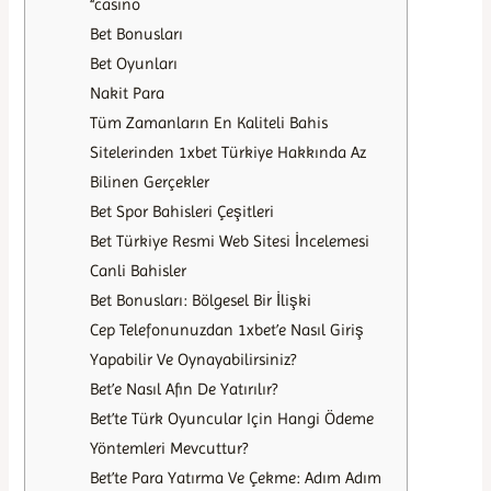
“casino
Bet Bonusları
Bet Oyunları
Nakit Para
Tüm Zamanların En Kaliteli Bahis
Sitelerinden 1xbet Türkiye Hakkında Az
Bilinen Gerçekler
Bet Spor Bahisleri Çeşitleri
Bet Türkiye Resmi Web Sitesi İncelemesi
Canli Bahisler
Bet Bonusları: Bölgesel Bir İlişki
Cep Telefonunuzdan 1xbet’e Nasıl Giriş
Yapabilir Ve Oynayabilirsiniz?
Bet’e Nasıl Afin De Yatırılır?
Bet’te Türk Oyuncular Için Hangi Ödeme
Yöntemleri Mevcuttur?
Bet’te Para Yatırma Ve Çekme: Adım Adım