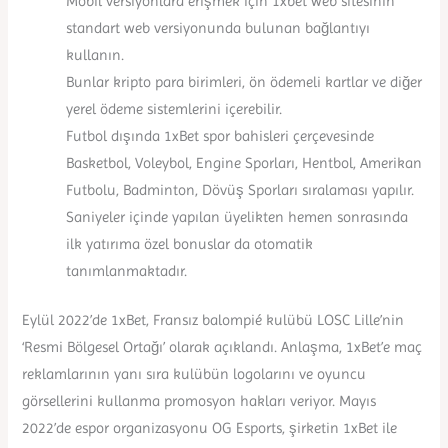
Mobil versiyonlara erişmek için 1xbet web sitesinin
standart web versiyonunda bulunan bağlantıyı
kullanın.
Bunlar kripto para birimleri, ön ödemeli kartlar ve diğer
yerel ödeme sistemlerini içerebilir.
Futbol dışında 1xBet spor bahisleri çerçevesinde
Basketbol, Voleybol, Engine Sporları, Hentbol, Amerikan
Futbolu, Badminton, Dövüş Sporları sıralaması yapılır.
Saniyeler içinde yapılan üyelikten hemen sonrasında
ilk yatırıma özel bonuslar da otomatik
tanımlanmaktadır.
Eylül 2022’de 1xBet, Fransız balompié kulübü LOSC Lille’nin
‘Resmi Bölgesel Ortağı’ olarak açıklandı. Anlaşma, 1xBet’e maç
reklamlarının yanı sıra kulübün logolarını ve oyuncu
görsellerini kullanma promosyon hakları veriyor. Mayıs
2022’de espor organizasyonu OG Esports, şirketin 1xBet ile