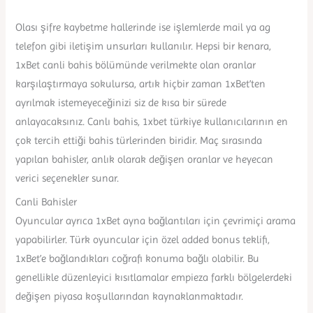
Olası şifre kaybetme hallerinde ise işlemlerde mail ya ag
telefon gibi iletişim unsurları kullanılır. Hepsi bir kenara,
1xBet canli bahis bölümünde verilmekte olan oranlar
karşılaştırmaya sokulursa, artık hiçbir zaman 1xBet’ten
ayrılmak istemeyeceğinizi siz de kısa bir sürede
anlayacaksınız. Canlı bahis, 1xbet türkiye kullanıcılarının en
çok tercih ettiği bahis türlerinden biridir. Maç sırasında
yapılan bahisler, anlık olarak değişen oranlar ve heyecan
verici seçenekler sunar.
Canli Bahisler
Oyuncular ayrıca 1xBet ayna bağlantıları için çevrimiçi arama
yapabilirler. Türk oyuncular için özel added bonus teklifi,
1xBet’e bağlandıkları coğrafi konuma bağlı olabilir. Bu
genellikle düzenleyici kısıtlamalar empieza farklı bölgelerdeki
değişen piyasa koşullarından kaynaklanmaktadır.