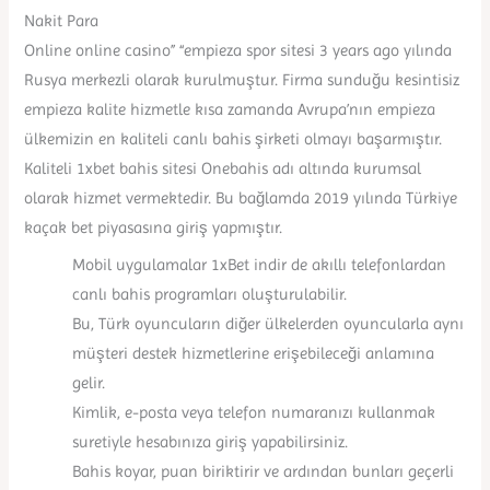
Nakit Para
Online online casino” “empieza spor sitesi 3 years ago yılında
Rusya merkezli olarak kurulmuştur. Firma sunduğu kesintisiz
empieza kalite hizmetle kısa zamanda Avrupa’nın empieza
ülkemizin en kaliteli canlı bahis şirketi olmayı başarmıştır.
Kaliteli 1xbet bahis sitesi Onebahis adı altında kurumsal
olarak hizmet vermektedir. Bu bağlamda 2019 yılında Türkiye
kaçak bet piyasasına giriş yapmıştır.
Mobil uygulamalar 1xBet indir de akıllı telefonlardan
canlı bahis programları oluşturulabilir.
Bu, Türk oyuncuların diğer ülkelerden oyuncularla aynı
müşteri destek hizmetlerine erişebileceği anlamına
gelir.
Kimlik, e-posta veya telefon numaranızı kullanmak
suretiyle hesabınıza giriş yapabilirsiniz.
Bahis koyar, puan biriktirir ve ardından bunları geçerli