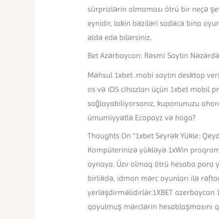
sürprizlərin olmaması ötrü bir neçə şe
eynidir, lakin bəziləri sadəcə bina oy
əldə edə bilərsiniz.
Bet Azərbaycan: Rəsmi Saytın Nəzərdə
Məhsul 1xbet .mobi saytın desktop vers
os və iOS cihazları üçün 1xbet mobil 
sağlayabiliyorsanız, kuponunuzu ahora
ümumiyyətlə Ecopayz və hoga?
Thoughts On “1xbet Seyrək Yükle: Qeyd
Kompüterinizə yükləyə 1xWin proqramı 
oynaya. Üzv olmaq ötrü hesaba para yat
birlikdə, idman mərc oyunları ilə rəfta
yerləşdirməlidirlər.1XBET azerbaycan
qoyulmuş mərclərin hesablaşmasını qə