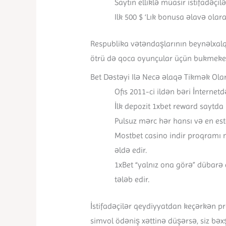
Saytın elliklə müasir istifadəçi
Ilk 500 $ ‘Lık bonusa əlavə ola
Respublika vətəndaşlarının beynəlxal
ötrü də qoca oyunçular üçün bukmeker
Bet Dəstəyi Ilə Necə əlaqə Tikmək Ola
Ofis 2011-ci ildən bəri İnternet
İlk depozit 1xbet reward saytda 
Pulsuz mərc hər hansı və en est
Mostbet casino indir proqramı 
əldə edir.
1xBet “yalnız ona görə” dübarə
tələb edir.
İstifadəçilər qeydiyyatdan keçərkən prom
simvol ödəniş xəttinə düşərsə, siz bəx