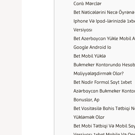
Canlı Mərclər
Bet Nəticələrini Necə Öyrənə
Iphone Və Ipad-lərinizdə 1xb
Versiyası
Bet Azerbaycan Yükle Mobil A
Google Android Io
Bet Mobil Yüklə
Bukmeker Kontorunda Hesab
Maliyyələşdirmək Olar?
Bet Nadir Formal Sayt 1xbet
Azərbaycan Bukmeker Kontor
Bonuslar, Ap
Bet Vasitəsilə Bahis Tətbiqi 
Yükləmək Olar
Bet Mobi Tətbiqi Və Mobil Sa
Versiyası 1xbet Mobile Və O