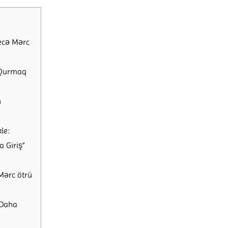
ecə Mərc
q Qurmaq
n
le:
 Giriş”
Mərc ötrü
 Daha