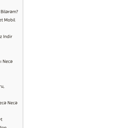
 Bilərəm?
et Mobil
z Indir
ı Necə
u,
Necə Necə
yt
ndan