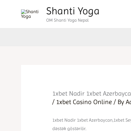
Skip
Shanti Yoga
to
OM Shanti Yoga Nepal
content
1xbet Nadir 1xbet Azerbayca
/
1xbet Casino Online
/ By
A
1xbet Nadir 1xbet Azerbaycan,1xbet Se
dəstək göstərilir.