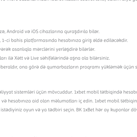
, Android və iOS cihazlarına quraşdırıla bilər.
1-ci bahis platformasında hesabınıza giriş əldə ediləcəkdir.
ərək asanlıqla mərclərini yerləşdirə bilərlər.
rı ilə Xətt və Live səhifələrində aşna ola bilərsiniz.
iberaldır, ona görə də qumarbazların proqramı yükləmək üçün s
əliyyat sistemləri üçün mövcuddur. 1xbet mobil tətbiqində hesab
n və hesabınıza aid olan məlumatları iç edin. 1xbet mobil tətbiq
 istədiyiniz oyun və ya tədbiri seçin. BK 1xBet hər ay kuponlar d