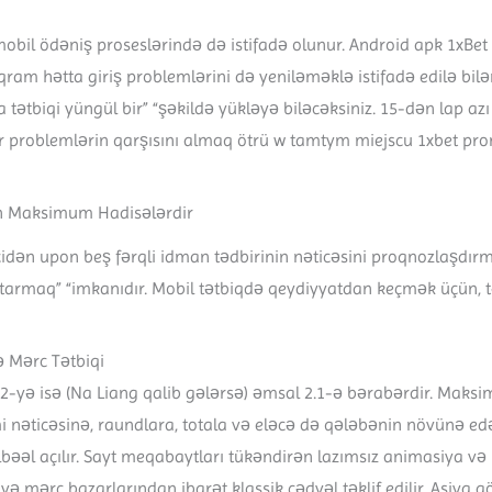
i mobil ödəniş proseslərində də istifadə olunur. Android apk 1xBet
ram hətta giriş problemlərini də yeniləməklə istifadə edilə bilər
zda tətbiqi yüngül bir” “şəkildə yükləyə biləcəksiniz. 15-dən lap
ilər problemlərin qarşısını almaq ötrü w tamtym miejscu 1xbet 
ün Maksimum Hadisələrdir
dən upon beş fərqli idman tədbirinin nəticəsini proqnozlaşdırması 
tarmaq” “imkanıdır. Mobil tətbiqdə qeydiyyatdan keçmək üçün, tə
ə Mərc Tətbiqi
-yə isə (Na Liang qalib gələrsə) əmsal 2.1-ə bərabərdir. Maksim
i nəticəsinə, raundlara, totala və eləcə də qələbənin növünə e
əlbəəl açılır. Sayt meqabaytları tükəndirən lazımsız animasiya v
 mərc bazarlarından ibarət klassik cədvəl təklif edilir. Asiya 